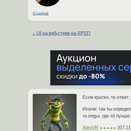
Ссылка
←
UI на веб-стеке на RPI3?
Если кратко, то ответ: 
Иначе: так ты определи
то imgui, где-то лучш
AlexVR
(
07.11
★★★★★