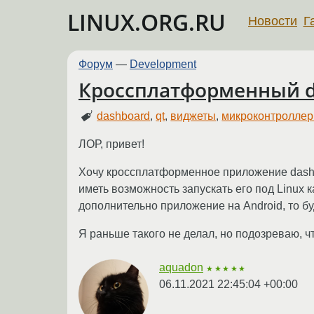
LINUX.ORG.RU
Новости
Г
Форум
—
Development
Кроссплатформенный d
dashboard
,
qt
,
виджеты
,
микроконтролле
ЛОР, привет!
Хочу кроссплатформенное приложение dashb
иметь возможность запускать его под Linux к
дополнительно приложение на Android, то б
Я раньше такого не делал, но подозреваю, чт
aquadon
★★★★★
06.11.2021 22:45:04 +00:00