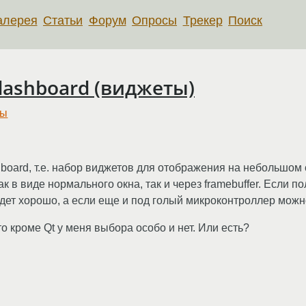
алерея
Статьи
Форум
Опросы
Трекер
Поиск
ashboard (виджеты)
ры
oard, т.е. набор виджетов для отображения на небольшом 
ак в виде нормального окна, так и через framebuffer. Если 
удет хорошо, а если еще и под голый микроконтроллер можн
о кроме Qt у меня выбора особо и нет. Или есть?