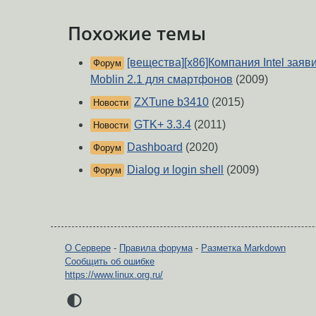
Похожие темы
[вещества][x86]Компания Intel заяв
Форум
Moblin 2.1 для смартфонов
(2009)
ZXTune b3410
(2015)
Новости
GTK+ 3.3.4
(2011)
Новости
Dashboard
(2020)
Форум
Dialog и login shell
(2009)
Форум
О Сервере
-
Правила форума
-
Разметка Markdown
Сообщить об ошибке
https://www.linux.org.ru/