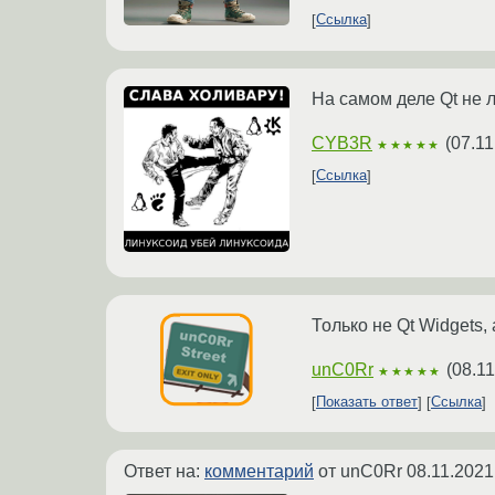
Ссылка
На самом деле Qt не 
CYB3R
(
07.11
★★★★★
Ссылка
Только не Qt Widgets, 
unC0Rr
(
08.11
★★★★★
Показать ответ
Ссылка
Ответ на:
комментарий
от unC0Rr
08.11.2021