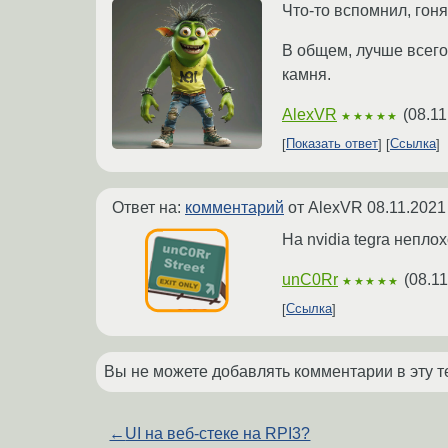
Что-то вспомнил, гон
В общем, лучше всего
камня.
AlexVR
(
08.11
★★★★★
Показать ответ
Ссылка
Ответ на:
комментарий
от AlexVR
08.11.2021
На nvidia tegra непло
unC0Rr
(
08.11
★★★★★
Ссылка
Вы не можете добавлять комментарии в эту т
←
UI на веб-стеке на RPI3?