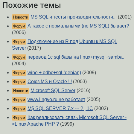
Похожие темы
MS SQL и тесты производительности...
(2001)
Новости
А такое с нормальными (не MS SQL) бывает?
Форум
(2006)
Подключение из R под Ubuntu к MS SQL
Форум
Server
(2017)
перевод 1с sql базы на linux+mysql+samba.
Форум
(2004)
wine + odbc+sql (debian)
(2009)
Форум
Союз MS и Oracle !!!
(2003)
Форум
Microsoft SQL Server
(2016)
Новости
www.lingvo.ru не работает
(2005)
Форум
M$ SQL SERVER 7.x --- ? | 1C
(2002)
Форум
Как реализовать связь Microsoft SQL Server -
Форум
>Linux Apache PHP ?
(1999)