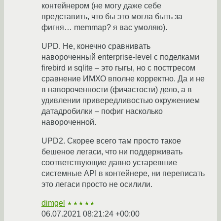
контейнером (не могу даже себе
представить, что бы это могла быть за
фигня… memmap? я вас умоляю).
UPD. Не, конечно сравнивать
навороченный enterprise-level с поделками
firebird и sqlite – это гыгы, но с постгресом
сравнение ИМХО вполне корректно. Да и не
в навороченности (фичастости) дело, а в
удивлении привередливостью окружением
датадробилки – пофиг насколько
навороченной.
UPD2. Скорее всего там просто такое
бешеное легаси, что ни поддерживать
соответствующие давно устаревшие
системные API в контейнере, ни переписать
это легаси просто не осилили.
dimgel
★★★★★
06.07.2021 08:21:24 +00:00