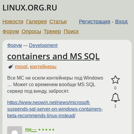
LINUX.ORG.RU
Новости
Галерея
Статьи
Регистрация
-
Вход
Форум
Опросы
Трекер
Поиск
Форум
—
Development
containers and MS SQL
mssql
,
контейнеры
Все МС не осили контейнеры под Windows
… Может со временем вообще MS SQL
0
сервер под винду, забросят.
https://www.neowin.net/news/microsoft-
1
suspends-sql-server-on-windows-containers-
beta-recommends-linux-instead/
mx__
★★★★★