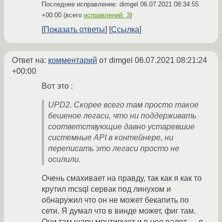
Последнее исправление: dimgel
06.07.2021 08:34:55
+00:00
(всего
исправлений: 3
)
Показать ответы
Ссылка
Ответ на:
комментарий
от dimgel
06.07.2021 08:21:24
+00:00
Вот это :
UPD2. Скорее всего там просто такое
бешеное легаси, что ни поддерживать
соответствующие давно устаревшие
системные API в контейнере, ни
переписать это легаси просто не
осилили.
Очень смахивает на правду, так как я как то
крутил mcsql сервак под линухом и
обнаружил что он не может бекапить по
сети. Я думал что в винде может, фиг там.
Они там шару монтируют и в нее валят … я