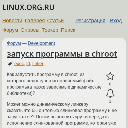
LINUX.ORG.RU
Новости
Галерея
Статьи
Регистрация
-
Вход
Форум
Опросы
Трекер
Поиск
Форум
—
Development
запуск программы в chroot
exec
,
ld
,
linker
Как запустить программу в chroot, из
которого недоступен исполняемый файл
0
програмы(а также зависимые динамические
библиотеки)?
1
Может можно динамическому линкеру
сказать что бы он только слинковал программу и не
запускал её? Потом выполнить чрут и передать
исполнение слинкованной программе, которая уже