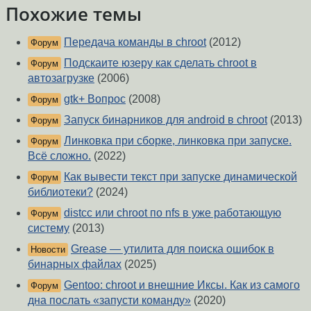
Похожие темы
Передача команды в chroot
(2012)
Форум
Подскаите юзеру как сделать chroot в
Форум
автозагрузке
(2006)
gtk+ Вопрос
(2008)
Форум
Запуск бинарников для android в chroot
(2013)
Форум
Линковка при сборке, линковка при запуске.
Форум
Всё сложно.
(2022)
Как вывести текст при запуске динамической
Форум
библиотеки?
(2024)
distcc или chroot по nfs в уже работающую
Форум
систему
(2013)
Grease — утилита для поиска ошибок в
Новости
бинарных файлах
(2025)
Gentoo: chroot и внешние Иксы. Как из самого
Форум
дна послать «запусти команду»
(2020)