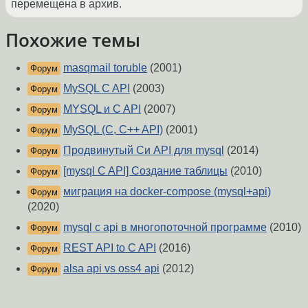
перемещена в архив.
Похожие темы
masqmail toruble
(2001)
Форум
MySQL C API
(2003)
Форум
MYSQL и C API
(2007)
Форум
MySQL (C, C++ API)
(2001)
Форум
Продвинутый Си API для mysql
(2014)
Форум
[mysql C API] Создание таблицы
(2010)
Форум
миграция на docker-compose (mysql+api)
Форум
(2020)
mysql c api в многопоточной программе
(2010)
Форум
REST API to C API
(2016)
Форум
alsa api vs oss4 api
(2012)
Форум