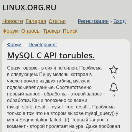
LINUX.ORG.RU
Новости
Галерея
Статьи
Регистрация
-
Вход
Форум
Опросы
Трекер
Поиск
Форум
—
Development
MySQL C API torubles.
Сразу говорю - в сях я не силен. Проблема
в следующем. Пишу мелочь, которая в
0
числе прочего из двух таблиц мускуля
подсасывает данные. Соответственно
первый запрос - обработка - второй запрос -
0
обработка. Как и положено со всеми
mysql_store_result - mysql_free_result... Проблема
только в том что на втором вызове mysql_query() у
меня Segmentation failed. :((( Первый запрос в
коммент - второй пролетает на ура. Даже пробовал