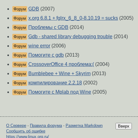
GDB
(2007)
Форум
x.org 6.8.1 + fglrx_6_8_0-8.10.19 = sucks
(2005)
Форум
Проблемы с GDB
(2014)
Форум
Gdb - shared library debugging trouble
(2014)
Форум
wine error
(2006)
Форум
Помогите с gdb
(2013)
Форум
CrossoverOffice 4 проблема:(
(2004)
Форум
Bumblebee + Wine + Skyrim
(2013)
Форум
компилирование 2.2.18
(2002)
Форум
Помогите с Mplab под Wine
(2005)
Форум
О Сервере
-
Правила форума
-
Разметка Markdown
Вверх
Сообщить об ошибке
https://www.linux.org.ru/