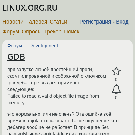
LINUX.ORG.RU
Новости
Галерея
Статьи
Регистрация
-
Вход
Форум
Опросы
Трекер
Поиск
Форум
—
Development
GDB
при запуске любой простейшей проги,
скомпилированной и собранной с ключиком
0
-g в дебаггере выдаёт примерно
следующее:
Failed to read a valid object file image from
0
memory.
это нормально, или не очень? Эта ошибка всё
время в anjuta выскакивает. Такое ощущение, что
дебагер вообще не работает. В принципе без
разницЫ, через anjuta-ide или с консоли я его