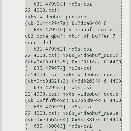
[  635.479935] mx6s-csi 
2214000.csi: 
mx6s_videobuf_prepare 
(vb=0x44429c7a) 0x2dca6400 0

[  635.479940] videobuf2_common: 
vb2_core_qbuf: qbuf of buffer 7 
succeeded

[  635.479962] mx6s-csi 
2214000.csi: mx6s_videobuf_queue 
(vb=0x26aff2a5) 0xb791f6ca 614400

[  635.479972] mx6s-csi 
2214000.csi: mx6s_videobuf_queue 
(vb=0xc0d521a3) 0x6d8265f4 614400

[  635.479983] mx6s-csi 
2214000.csi: mx6s_videobuf_queue 
(vb=0xff6fbe9c) 0x7ba8b0ee 614400

[  635.479993] mx6s-csi 
2214000.csi: mx6s_videobuf_queue 
(vb=0xe0ab4e64) 0x34c38f76 614400

[  635.480003] mx6s-csi 