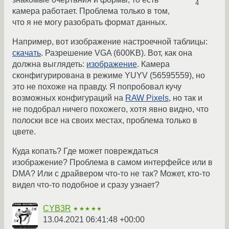
4
камера работает. Проблема только в том,
что я не могу разобрать формат данных.
Например, вот изображение настроечной таблицы:
скачать
. Разрешение VGA (600KB). Вот, как она
должна выглядеть:
изображение
. Камера
сконфигурирована в режиме YUYV (56595559), но
это не похоже на правду. Я попробовал кучу
возможных конфигураций на
RAW Pixels
, но так и
не подобрал ничего похожего, хотя явно видно, что
полоски все на своих местах, проблема только в
цвете.
Куда копать? Где может повреждаться
изображение? Проблема в самом интерфейсе или в
DMA? Или с драйвером что-то не так? Может, кто-то
видел что-то подобное и сразу узнает?
CYB3R
★★★★★
13.04.2021 06:41:48 +00:00