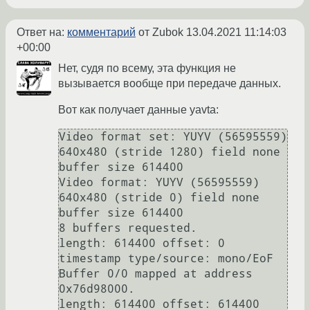
Ответ на:
комментарий
от Zubok
13.04.2021 11:14:03
+00:00
Нет, судя по всему, эта функция не
вызывается вообще при передаче данных.
Вот как получает данные yavta:
Video format set: YUYV (56595559) 
640x480 (stride 1280) field none 
buffer size 614400

Video format: YUYV (56595559) 
640x480 (stride 0) field none 
buffer size 614400

8 buffers requested.

length: 614400 offset: 0 
timestamp type/source: mono/EoF

Buffer 0/0 mapped at address 
0x76d98000.

length: 614400 offset: 614400 