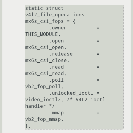
static struct 
v4l2_file_operations 
mx6s_csi_fops = {

	.owner		= 
THIS_MODULE,

	.open		= 
mx6s_csi_open,

	.release	= 
mx6s_csi_close,

	.read		= 
mx6s_csi_read,

	.poll		= 
vb2_fop_poll,

	.unlocked_ioctl	= 
video_ioctl2, /* V4L2 ioctl 
handler */

	.mmap		= 
vb2_fop_mmap,
