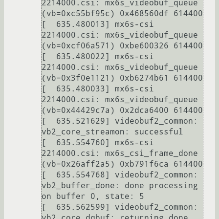
2214000.csi: mx6s_videobuf_queue 
(vb=0xc55bf95c) 0x468560df 614400

[  635.480013] mx6s-csi 
2214000.csi: mx6s_videobuf_queue 
(vb=0xcf06a571) 0xbe600326 614400

[  635.480022] mx6s-csi 
2214000.csi: mx6s_videobuf_queue 
(vb=0x3f0e1121) 0xb6274b61 614400

[  635.480033] mx6s-csi 
2214000.csi: mx6s_videobuf_queue 
(vb=0x44429c7a) 0x2dca6400 614400

[  635.521629] videobuf2_common: 
vb2_core_streamon: successful

[  635.554760] mx6s-csi 
2214000.csi: mx6s_csi_frame_done 
(vb=0x26aff2a5) 0xb791f6ca 614400

[  635.554768] videobuf2_common: 
vb2_buffer_done: done processing 
on buffer 0, state: 5

[  635.562599] videobuf2_common: 
vb2_core_dqbuf: returning done 