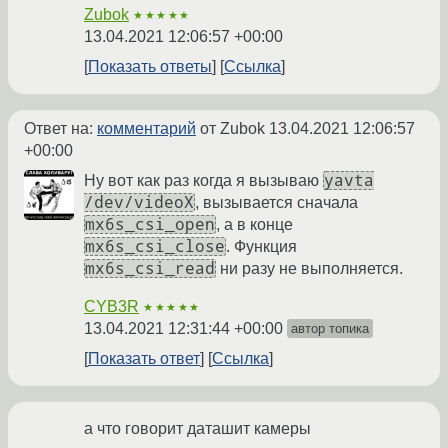
Zubok
★★★★★
13.04.2021 12:06:57 +00:00
Показать ответы
Ссылка
Ответ на:
комментарий
от Zubok
13.04.2021 12:06:57
+00:00
yavta
Ну вот как раз когда я вызываю
/dev/videoX
, вызывается сначала
mx6s_csi_open
, а в конце
mx6s_csi_close
. Функция
mx6s_csi_read
ни разу не выполняется.
CYB3R
★★★★★
13.04.2021 12:31:44 +00:00
автор топика
Показать ответ
Ссылка
а что говорит даташит камеры