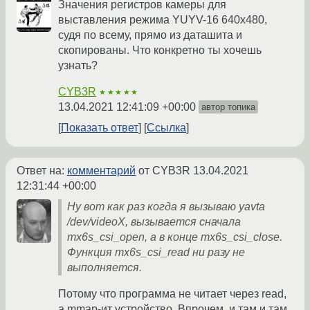
Значения регистров камеры для
выставления режима YUYV-16 640x480,
судя по всему, прямо из даташита и
скопированы. Что конкретно ты хочешь
узнать?
CYB3R
★★★★★
13.04.2021 12:41:09 +00:00
автор топика
Показать ответ
Ссылка
Ответ на:
комментарий
от CYB3R
13.04.2021
12:31:44 +00:00
Ну вот как раз когда я вызываю yavta
/dev/videoX, вызывается сначала
mx6s_csi_open, а в конце mx6s_csi_close.
Функция mx6s_csi_read ни разу не
выполняется.
Потому что программа не читает через read,
а mmap-ит устройство. Впрочем, и там и там