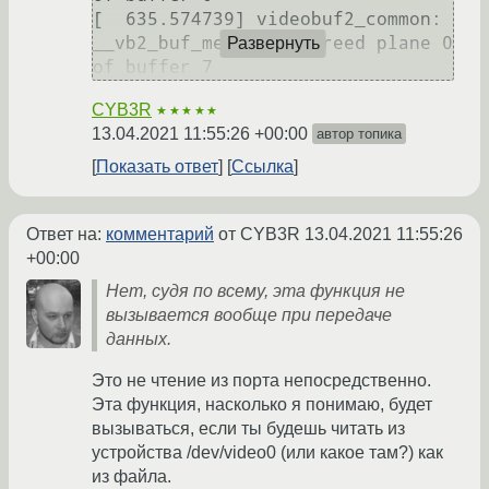
[  635.574739] videobuf2_common: 
__vb2_buf_mem_free: freed plane 0 
Развернуть
CYB3R
★★★★★
13.04.2021 11:55:26 +00:00
автор топика
Показать ответ
Ссылка
Ответ на:
комментарий
от CYB3R
13.04.2021 11:55:26
+00:00
Нет, судя по всему, эта функция не
вызывается вообще при передаче
данных.
Это не чтение из порта непосредственно.
Эта функция, насколько я понимаю, будет
вызываться, если ты будешь читать из
устройства /dev/video0 (или какое там?) как
из файла.