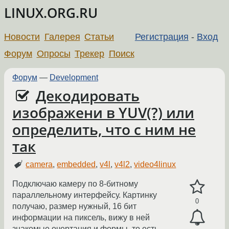
LINUX.ORG.RU
Новости
Галерея
Статьи
Регистрация
-
Вход
Форум
Опросы
Трекер
Поиск
Форум
—
Development
Декодировать
изображени в YUV(?) или
определить, что с ним не
так
camera
,
embedded
,
v4l
,
v4l2
,
video4linux
Подключаю камеру по 8-битному
параллельному интерфейсу. Картинку
0
получаю, размер нужный, 16 бит
информации на пиксель, вижу в ней
знакомые очертания и формы, то есть