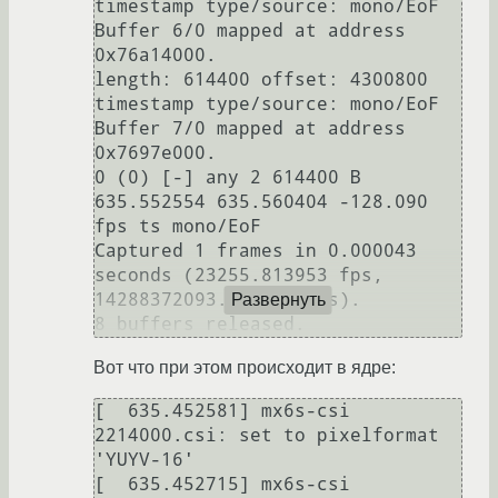
timestamp type/source: mono/EoF

Buffer 6/0 mapped at address 
0x76a14000.

length: 614400 offset: 4300800 
timestamp type/source: mono/EoF

Buffer 7/0 mapped at address 
0x7697e000.

0 (0) [-] any 2 614400 B 
635.552554 635.560404 -128.090 
fps ts mono/EoF

Captured 1 frames in 0.000043 
seconds (23255.813953 fps, 
14288372093.023256 B/s).

Развернуть
Вот что при этом происходит в ядре:
[  635.452581] mx6s-csi 
2214000.csi: set to pixelformat 
'YUYV-16'

[  635.452715] mx6s-csi 