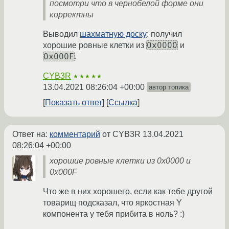
посмотри что в чернобелой форме они
корректны
Выводил
шахматную доску
: получил
0x0000
хорошие ровные клетки из
и
0x000F
.
CYB3R
★★★★★
13.04.2021 08:26:04 +00:00
автор топика
Показать ответ
Ссылка
Ответ на:
комментарий
от CYB3R
13.04.2021
08:26:04 +00:00
хорошие ровные клетки из 0x0000 и
0x000F
Что же в них хорошего, если как тебе другой
товарищ подсказал, что яркостная Y
компонента у тебя прибита в ноль? :)