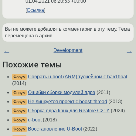
01.04.2021 06:20:53 +00:00
Ссылка
Вы не можете добавлять комментарии в эту тему. Тема
перемещена в архив.
←
Development
→
Похожие темы
Собрать u-boot (ARM) тулчейном с hard float
Форум
(2014)
Ошибки сборки модулей ядра
(2011)
Форум
Не линкуется проект с boost::thread
(2013)
Форум
Сборка ядра linux для Realme C21Y
(2024)
Форум
u-boot
(2018)
Форум
Восстановление U-Boot
(2022)
Форум