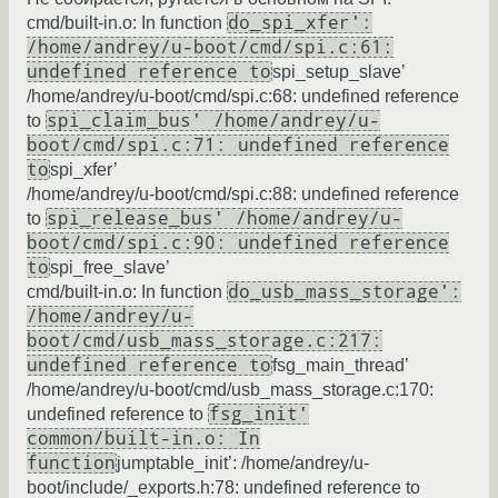
do_spi_xfer':
cmd/built-in.o: In function
/home/andrey/u-boot/cmd/spi.c:61:
undefined reference to
spi_setup_slave’
/home/andrey/u-boot/cmd/spi.c:68: undefined reference
spi_claim_bus' /home/andrey/u-
to
boot/cmd/spi.c:71: undefined reference
to
spi_xfer’
/home/andrey/u-boot/cmd/spi.c:88: undefined reference
spi_release_bus' /home/andrey/u-
to
boot/cmd/spi.c:90: undefined reference
to
spi_free_slave’
do_usb_mass_storage':
cmd/built-in.o: In function
/home/andrey/u-
boot/cmd/usb_mass_storage.c:217:
undefined reference to
fsg_main_thread’
/home/andrey/u-boot/cmd/usb_mass_storage.c:170:
fsg_init'
undefined reference to
common/built-in.o: In
function
jumptable_init’: /home/andrey/u-
boot/include/_exports.h:78: undefined reference to