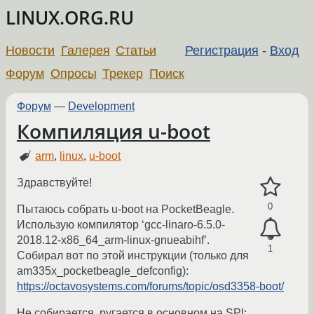
LINUX.ORG.RU
Новости
Галерея
Статьи
Регистрация
-
Вход
Форум
Опросы
Трекер
Поиск
Форум
—
Development
Компиляция u-boot
arm
,
linux
,
u-boot
Здравствуйте!
0
Пытаюсь собрать u-boot на PocketBeagle.
Использую компилятор ‘gcc-linaro-6.5.0-
2018.12-x86_64_arm-linux-gnueabihf’.
1
Собирал вот по этой инструкции (только для
am335x_pocketbeagle_defconfig):
https://octavosystems.com/forums/topic/osd3358-boot/
Не собирается, ругается в основном на SPI: