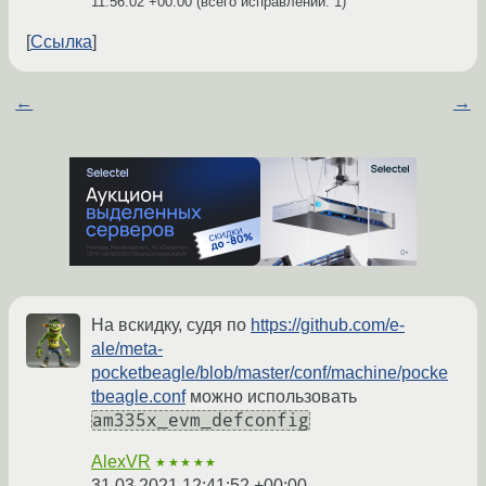
11:56:02 +00:00
(всего исправлений: 1)
Ссылка
←
→
На вскидку, судя по
https://github.com/e-
ale/meta-
pocketbeagle/blob/master/conf/machine/pocke
tbeagle.conf
можно использовать
am335x_evm_defconfig
AlexVR
★★★★★
31.03.2021 12:41:52 +00:00