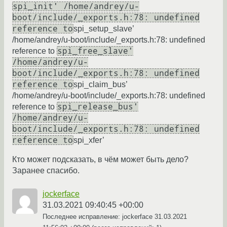
spi_init' /home/andrey/u-
boot/include/_exports.h:78: undefined
reference to
spi_setup_slave’
/home/andrey/u-boot/include/_exports.h:78: undefined
spi_free_slave'
reference to
/home/andrey/u-
boot/include/_exports.h:78: undefined
reference to
spi_claim_bus’
/home/andrey/u-boot/include/_exports.h:78: undefined
spi_release_bus'
reference to
/home/andrey/u-
boot/include/_exports.h:78: undefined
reference to
spi_xfer’
Кто может подсказать, в чём может быть дело?
Заранее спасибо.
jockerface
31.03.2021 09:40:45 +00:00
Последнее исправление: jockerface
31.03.2021