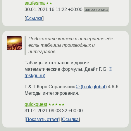
saufesma
★★
30.01.2021 16:11:22 +00:00
автор топика
Ссылка
Подскажите книжки в интернете где
есть таблицы производных и
интегралов.
Таблицы интегралов и другие
математические формулы, Двaйт Г. Б.
©
(pskgu.ru)
.
Г & Т Корн Справочник
© (b-ok.global)
4.6-6
Методы интегрирования.
quickquest
★★★★★
31.01.2021 09:03:32 +00:00
Показать ответ
Ссылка