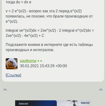
тогда du = dx и
v = 2 e^(x/2) - вопрос как эта 2 перед e^(x/2)
появилась, не похоже, что брали производную от
e^(x/2).
integral xe^(x/2)dx = 2xe^(x/2) - 2 integral e^(x/2)dx =
2xe^(x/2) - 4e^(x/2) + C
Подскажите книжки в интернете где есть таблицы
производных и интегралов.
saufesma
★★
30.01.2021 15:43:29 +00:00
Ссылка
←
→