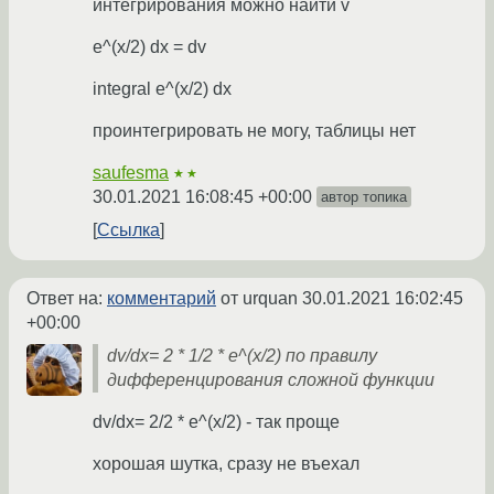
интегрирования можно найти v
e^(x/2) dx = dv
integral e^(x/2) dx
проинтегрировать не могу, таблицы нет
saufesma
★★
30.01.2021 16:08:45 +00:00
автор топика
Ссылка
Ответ на:
комментарий
от urquan
30.01.2021 16:02:45
+00:00
dv/dx= 2 * 1/2 * e^(x/2) по правилу
дифференцирования сложной функции
dv/dx= 2/2 * e^(x/2) - так проще
хорошая шутка, сразу не въехал