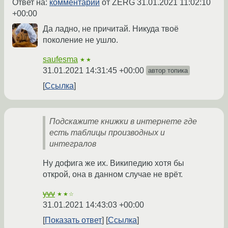
Ответ на:
комментарий
от ZERG
31.01.2021 11:02:10
+00:00
Да ладно, не причитай. Никуда твоё
поколение не ушло.
saufesma
★★
31.01.2021 14:31:45 +00:00
автор топика
Ссылка
Подскажите книжки в интернете где
есть таблицы производных и
интегралов
Ну дофига же их. Википедию хотя бы
открой, она в данном случае не врёт.
yvv
★★☆
31.01.2021 14:43:03 +00:00
Показать ответ
Ссылка