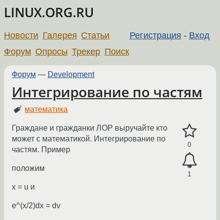
LINUX.ORG.RU
Новости
Галерея
Статьи
Регистрация
-
Вход
Форум
Опросы
Трекер
Поиск
Форум
—
Development
Интегрирование по частям
математика
Граждане и гражданки ЛОР выручайте кто
может с математикой. Интегрирование по
0
частям. Пример
положим
1
x = u и
e^(x/2)dx = dv