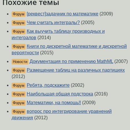
Похожие темы
[реквест]задачник по математике
(2009)
Форум
Чем считать интегралы?
(2005)
Форум
Как выучить таблицу производных и
Форум
интегралов
(2014)
Книги по дискретной математике и дискретной
Форум
вероятности
(2015)
Документация по применению MathML
(2007)
Новости
Размещение таблиц на различных партициях
Форум
(2012)
Ребята, подскажите
(2002)
Форум
Наибольшая общая подстрока
(2016)
Форум
Математики, на помощь!!
(2009)
Форум
вопрос про интегрирование уравнений
Форум
движения
(2012)