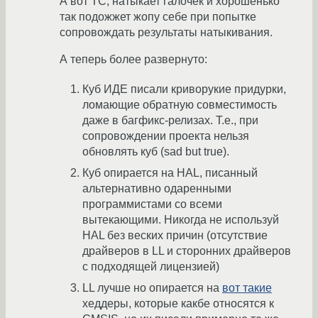
А вот ТС, натыкает галочек и хорошенько
так подожжет жопу себе при попытке
сопровождать результаты натыкивания.
А теперь более развернуто:
Куб ИДЕ писали криворукие придурки,
ломающие обратную совместимость
даже в багфикс-релизах. Т.е., при
сопровождении проекта нельзя
обновлять куб (sad but true).
Куб опирается на HAL, писанный
альтернативно одаренными
программистами со всеми
вытекающими. Никогда не используй
HAL без веских причин (отсутствие
драйверов в LL и сторонних драйверов
с подходящей лицензией)
LL лучше но опирается на
вот такие
хеддеры, которые какбе относятся к