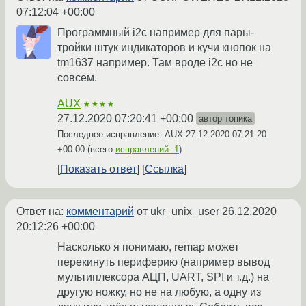
07:12:04 +00:00
Программный i2c например для пары-
тройки штук индикаторов и кучи кнопок на
tm1637 например. Там вроде i2c но не
совсем.
AUX
★★★★
27.12.2020 07:20:41 +00:00
автор топика
Последнее исправление: AUX
27.12.2020 07:21:20
+00:00
(всего
исправлений: 1
)
Показать ответ
Ссылка
Ответ на:
комментарий
от ukr_unix_user
26.12.2020
20:12:26 +00:00
Насколько я понимаю, remap может
перекинуть периферию (например вывод
мультиплексора АЦП, UART, SPI и т.д.) на
другую ножку, но не на любую, а одну из