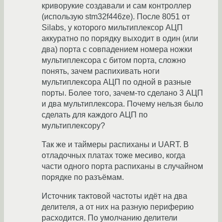
криворукие создавали и сам контроллер
(использую stm32f446ze). После 8051 от
Silabs, у которого мильтиплексор АЦП
аккуратно по порядку выходит в один (или
два) порта с совпадением номера ножки
мультиплексора с битом порта, сложно
понять, зачем распихивать ноги
мультиплексора АЦП по одной в разные
порты. Более того, зачем-то сделано 3 АЦП
и два мультиплексора. Почему нельзя было
сделать для каждого АЦП по
мультиплексору?
Так же и таймеры распиханы и UART. В
отладочных платах тоже месиво, когда
части одного порта распиханы в случайном
порядке по разъёмам.
Источник тактовой частоты идёт на два
делителя, а от них на разную периферию
расходится. По умолчанию делители