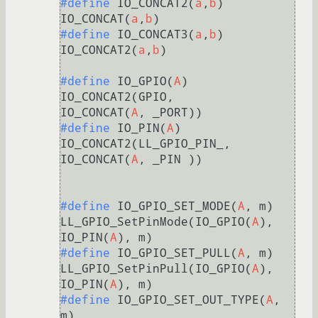
#define
 IO_CONCAT2(
a
,
b
) 
IO_CONCAT(
a
,
b
#define
 IO_CONCAT3(
a
,
b
) 
IO_CONCAT2(
a
,
b
)

#define
 IO_GPIO(
A
)          
IO_CONCAT2(GPIO,                
IO_CONCAT(
A
#define
 IO_PIN(
A
)           
IO_CONCAT2(LL_GPIO_PIN_,        
IO_CONCAT(
A
, _PIN ))

#define
 IO_GPIO_SET_MODE(
A
, m) 	   
LL_GPIO_SetPinMode(IO_GPIO(
A
), 
IO_PIN(
A
#define
 IO_GPIO_SET_PULL(
A
, m) 	   
LL_GPIO_SetPinPull(IO_GPIO(
A
), 
IO_PIN(
A
#define
 IO_GPIO_SET_OUT_TYPE(
A
, 
m) 