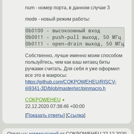
num - номер порта, в данном случае 3
mode - новый режим работы:
0b0100 - высокоомный вход

0b0011 - push-pull выход, 50 МГц

Собственно, лучше именно моим способом
пользуйтесь, чем как ваш китаец биты
ручками считать. Для себя я уже оформил
все это в макросы:
https://github.com/COKPOWEHEU/RISCV-
ili9341-3D/blob/master/src/pinmacro.h
COKPOWEHEU
★
22.12.2020 07:38:46 +00:00
Показать ответы
Ссылка
Ответ на:
комментарий
от COKPOWEHEU
22.12.2020