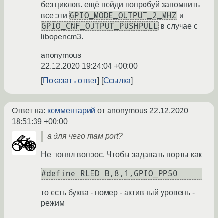
без циклов. ещё пойди попробуй запомнить
GPIO_MODE_OUTPUT_2_MHZ
все эти
и
GPIO_CNF_OUTPUT_PUSHPULL
в случае с
libopencm3.
anonymous
22.12.2020 19:24:04 +00:00
Показать ответ
Ссылка
Ответ на:
комментарий
от anonymous
22.12.2020
18:51:39 +00:00
а для чего там port?
Не понял вопрос. Чтобы задавать порты как
то есть буква - номер - активный уровень -
режим