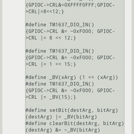
{GPIOC->CRL&=0XFFFF0FFF;GPIOC-
>CRL|=8<<12;}

#define TM1637_DIO_IN()     
{GPIOC->CRL &= ~0xF000; GPIOC-
>CRL |= 8 << 12;}

#define TM1637_DIO_IN()     
{GPIOC->CRL &= ~0xF000; GPIOC-
>CRL |= 1 << 15;}

#define _BV(xArg) (1 << (xArg))

#define TM1637_DIO_IN()     
{GPIOC->CRL &= ~0xF000; GPIOC-
>CRL |= _BV(15);}

#define setBit(destArg, bitArg) 
(destArg) |= _BV(bitArg) 

#define clearBit(destArg, bitArg) 
(destArg) &= ~_BV(bitArg)
