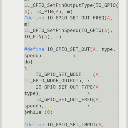
LL_GPIO_SetPinOutputType(IO_GPIO(
A
), IO_PIN(
A
#define
 IO_GPIO_SET_OUT_FREQ(
A
, 
m) 
LL_GPIO_SetPinSpeed(IO_GPIO(
A
), 
IO_PIN(
A
), m)

#define
 IO_GPIO_SET_OUT(
A
, type, 
speed)           \

do{                                               
\

    IO_GPIO_SET_MODE    (
A
, 
LL_GPIO_MODE_OUTPUT); \

    IO_GPIO_SET_OUT_TYPE(
A
, 
type);                \

    IO_GPIO_SET_OUT_FREQ(
A
, 
speed);               \

}while (
0
)

#define
 IO_GPIO_SET_INPUT(
A
, 