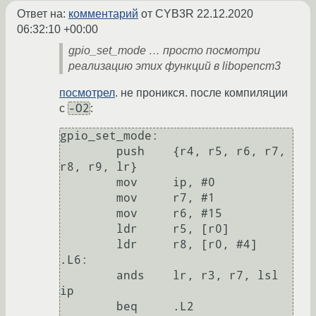
Ответ на:
комментарий
от CYB3R
22.12.2020
06:32:10 +00:00
gpio_set_mode … просто посмотри
реализацию этих функций в libopencm3
посмотрел
. не проникся. после компиляции
-O2
с
:
gpio_set_mode:

	push	{r4, r5, r6, r7, 
r8, r9, lr}

	mov	ip, #0

	mov	r7, #1

	mov	r6, #15

	ldr	r5, [r0]

	ldr	r8, [r0, #4]

.L6:

	ands	lr, r3, r7, lsl 
ip

	beq	.L2
