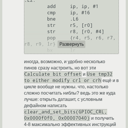
.L2:

	add	ip, ip, #1

	cmp	ip, #16

	bne	.L6

	str	r5, [r0]

	str	r8, [r0, #4]

	pop	{r4, r5, r6, r7, 
r8, r9, lr}

Развернуть
иногда, возможно, и удобно несколько
пинов сразу настроить, но вот эти
Calculate bit offset
Use tmp32
и
to either modify crl or crh
ещё и в
цикле вообще не нужны. что, настолько
сложно посчитать ниблы? ведь это же куда
лучше: открыть даташит, с условным
дефайном написать
clear_and_set_bits(GPIOC_CRL,
0x0000f0f0, 0x00007040)
и получить
4-8 максимально эффективных инструкций