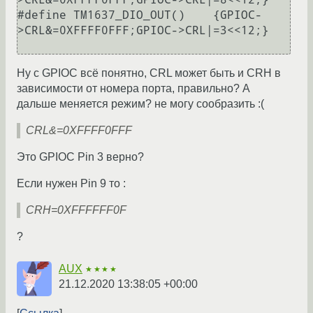
#define TM1637_DIO_OUT()    {GPIOC-
>CRL&=0XFFFF0FFF;GPIOC->CRL|=3<<12;}

Ну с GPIOC всё понятно, CRL может быть и CRH в
зависимости от номера порта, правильно? А
дальше меняется режим? не могу сообразить :(
CRL&=0XFFFF0FFF
Это GPIOC Pin 3 верно?
Если нужен Pin 9 то :
CRH=0XFFFFFF0F
?
AUX
★★★★
21.12.2020 13:38:05 +00:00