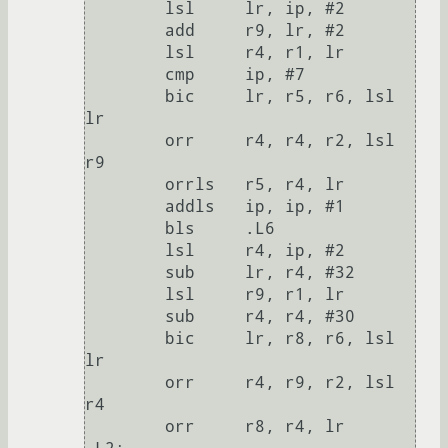
	lsl	lr, ip, #2

	add	r9, lr, #2

	lsl	r4, r1, lr

	cmp	ip, #7

	bic	lr, r5, r6, lsl 
lr

	orr	r4, r4, r2, lsl 
r9

	orrls	r5, r4, lr

	addls	ip, ip, #1

	bls	.L6

	lsl	r4, ip, #2

	sub	lr, r4, #32

	lsl	r9, r1, lr

	sub	r4, r4, #30

	bic	lr, r8, r6, lsl 
lr

	orr	r4, r9, r2, lsl 
r4

	orr	r8, r4, lr
