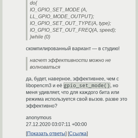
do{
IO_GPIO_SET_MODE (A,
LL_GPIO_MODE_OUTPUT);
IO_GPIO_SET_OUT_TYPE(A, type);
IO_GPIO_SET_OUT_FREQ(A, speed);
}while (0)
скомпилированный вариант — в студию!
насчет эффективности можно не
волноваться
да, будет, наверное, эффективнее, чем с
gpio_set_mode()
libopencm3 и её
, но
меня удивляет, что для каждого бита или
режима используется свой вызов. разве это
эффективно?
anonymous
27.12.2020 03:07:11 +00:00
Показать ответы
Ссылка