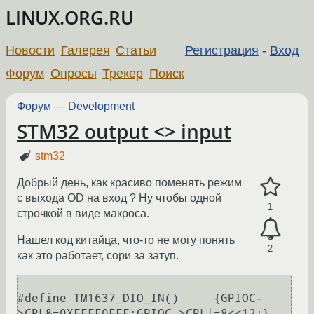
LINUX.ORG.RU
Новости
Галерея
Статьи
Регистрация
-
Вход
Форум
Опросы
Трекер
Поиск
Форум
—
Development
STM32 output <> input
stm32
Добрый день, как красиво поменять режим
с выхода OD на вход ? Ну чтобы одной
1
строчкой в виде макроса.
Нашел код китайца, что-то не могу понять
2
как это работает, сори за затуп.
#define TM1637_DIO_IN()     {GPIOC-
>CRL&=0XFFFF0FFF;GPIOC->CRL|=8<<12;}
