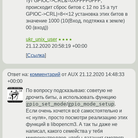
тут GPIOC->CRL&=0XFFFF0FFF;
происходит сброс битов с 12 по 15 а тут
GPIOC->CRL|=8<<12 установка этих битов в
значение 1000 (10(Вход, подтяжка к земле)
00 (вход))
ukr_unix_user
★★★★
21.12.2020 20:58:19 +00:00
Ссылка
Ответ на:
комментарий
от AUX
21.12.2020 14:48:33
+00:00
По вопросу подсказываю: советую не
дрочить биты, а использовать функцию
gpio_set_mode
gpio_mode_setup
/
.
Если очень хочется всё самостоятельно и
«с нуля», просто посмотри реализацию этих
функций в libopencm3. А так ты даже не
написал, какого семейства у тебя
микроконтроллер, чтобы даташит смотреть.