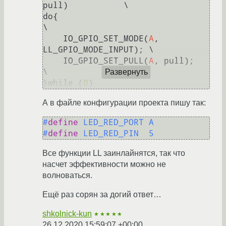
pull)           \

do{                                          
\

    IO_GPIO_SET_MODE(
A
, 
LL_GPIO_MODE_INPUT); \

    IO_GPIO_SET_PULL(
A
, pull);               
\

Развернуть
}while (
0
А в файле конфигурации проекта пишу так:
#
define
 LED_RED_PORT A
#
define
 LED_RED_PIN  5
Все функции LL заинлайнятся, так что
насчет эффективности можно не
волноваться.
Ещё раз сорян за догий ответ…
shkolnick-kun
★★★★★
26.12.2020 15:59:07 +00:00