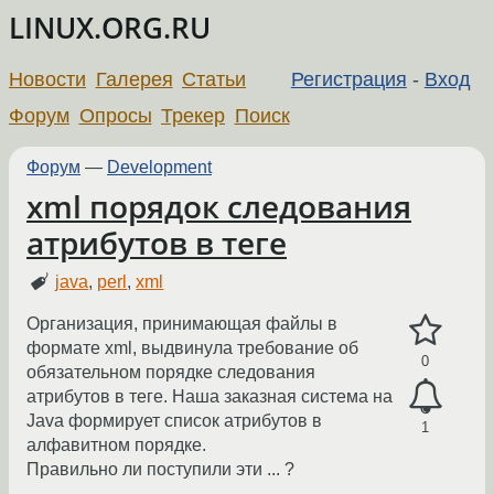
LINUX.ORG.RU
Новости
Галерея
Статьи
Регистрация
-
Вход
Форум
Опросы
Трекер
Поиск
Форум
—
Development
xml порядок следования
атрибутов в теге
java
,
perl
,
xml
Организация, принимающая файлы в
формате xml, выдвинула требование об
0
обязательном порядке следования
атрибутов в теге. Наша заказная система на
Java формирует список атрибутов в
1
алфавитном порядке.
Правильно ли поступили эти ... ?