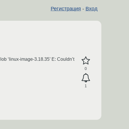
Регистрация
-
Вход
ob ‘linux-image-3.18.35’ E: Couldn’t
0
1