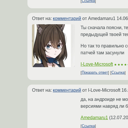
Ссылка
Ответ на:
комментарий
от Amedamaru1
14.06
Ты сначала поясни, т
предыдущей твоей те
Но так то правильно с
патчей там засунули
I-Love-Microsoft
★★★★
Показать ответ
Ссылка
Ответ на:
комментарий
от I-Love-Microsoft
16.
да, на андроиде не мог
версиями навряд ли б
Amedamaru1
(
12.07.2
Ссылка