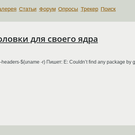
алерея
Статьи
Форум
Опросы
Трекер
Поиск
оловки для своего ядра
-headers-$(uname -r) Пишет: E: Couldn’t find any package by gl