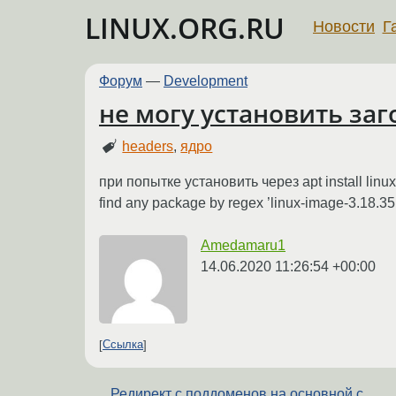
LINUX.ORG.RU
Новости
Г
Форум
—
Development
не могу установить заг
headers
,
ядро
при попытке установить через apt install linux
find any package by regex ’linux-image-3.18.35
Amedamaru1
14.06.2020 11:26:54 +00:00
Ссылка
Редирект с поддоменов на основной с