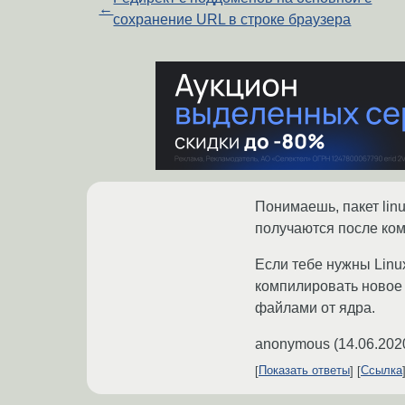
←
сохранение URL в строке браузера
Понимаешь, пакет lin
получаются после ко
Если тебе нужны Linux
компилировать новое 
файлами от ядра.
anonymous
(
14.06.202
Показать ответы
Ссылка