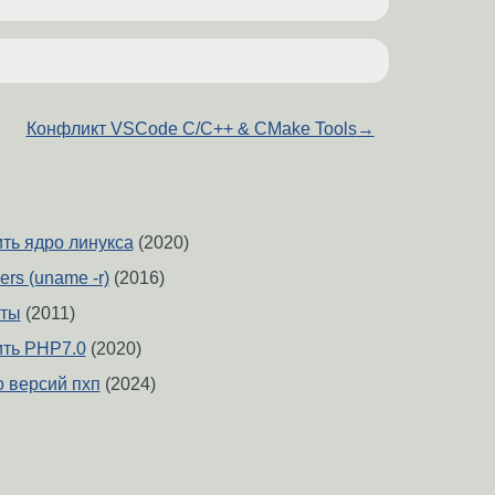
Конфликт VSCode C/C++ & CMake Tools
→
ить ядро линукса
(2020)
ers (uname -r)
(2016)
еты
(2011)
ить PHP7.0
(2020)
о версий пхп
(2024)