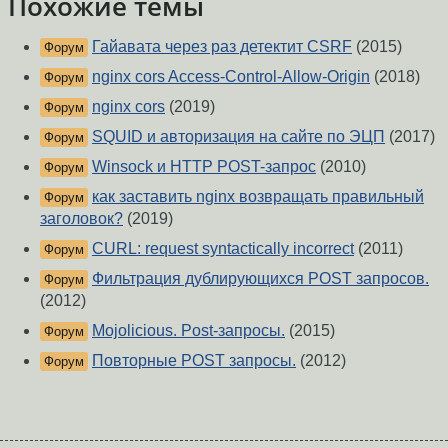
Похожие темы
Гайавата через раз детектит CSRF
(2015)
Форум
nginx cors Access-Control-Allow-Origin
(2018)
Форум
nginx cors
(2019)
Форум
SQUID и авторизация на сайте по ЭЦП
(2017)
Форум
Winsock и HTTP POST-запрос
(2010)
Форум
как заставить nginx возвращать правильный
Форум
заголовок?
(2019)
CURL: request syntactically incorrect
(2011)
Форум
Фильтрация дублирующихся POST запросов.
Форум
(2012)
Mojolicious. Post-запросы.
(2015)
Форум
Повторные POST запросы.
(2012)
Форум