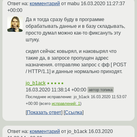
Ответ на:
комментарий
от mabu
16.03.2020 11:27:37
+00:00
Да я тогда сразу буду в программе
обрабатывать данные и в базу складывать,
просто думал можно как-то фиксануть эту
штуку.
сидел сейчас ковырял, и наковырял что
такие да, в запросе пропущен адрес
назначения. отправляю запрос с фф [ POST
/ HTTP/1.1] и данные нормально приходят.
jo_b1ack
★★★★★
16.03.2020 11:38:14 +00:00
автор топика
Последнее исправление: jo_b1ack
16.03.2020 11:53:07
+00:00
(всего
исправлений: 1
)
Показать ответ
Ссылка
Ответ на:
комментарий
от jo_b1ack
16.03.2020