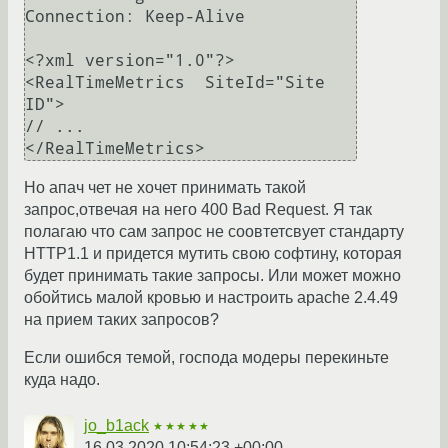
Connection: Keep-Alive

<?xml version="1.0"?>

<RealTimeMetrics  SiteId="Site 
ID">

// ...

Но апач чет не хочет принимать такой
запрос,отвечая на него 400 Bad Request. Я так
полагаю что сам запрос не соовтетсвует стандарту
HTTP1.1 и придется мутить свою софтину, которая
будет принимать такие запросы. Или может можно
обойтись малой кровью и настроить apache 2.4.49
на прием таких запросов?
Если ошибся темой, господа модеры перекиньте
куда надо.
jo_b1ack
★★★★★
16.03.2020 10:54:23 +00:00