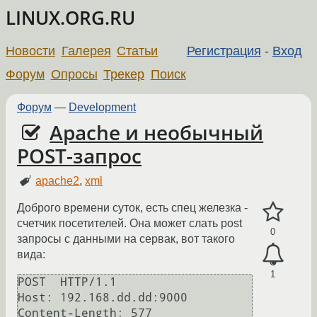
LINUX.ORG.RU
Новости
Галерея
Статьи
Регистрация
-
Вход
Форум
Опросы
Трекер
Поиск
Форум
—
Development
Apache и необычный
POST-запрос
apache2
,
xml
Доброго времени суток, есть спец железка -
счетчик посетителей. Она может слать post
0
запросы с данными на сервак, вот такого
вида:
1
POST  HTTP/1.1

Host: 192.168.dd.dd:9000

Content-Length: 577
