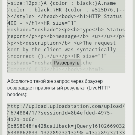
-size:12px;}A {color : black;}A.name 
{color : black;}HR {color : #525D76;}--
></style> </head><body><h1>HTTP Status 
400 - </h1><HR size="1" 
noshade="noshade"><p><b>type</b> Status 
report</p><p><b>message</b> <u></u></p>
<p><b>description</b> <u>The request 
sent by the client was syntactically 
incorrect ().</u></p><HR size="1" 
noshade="noshade"><h3>Apache 
Развернуть
Абсолютно такой же запрос через браузер
возвращает правильный результат (LiveHTTP
headers):
http://upload.uploadstation.com/upload/
1674884/1/?sessionId=8b4efded-4975-
4a2a-ad6c-
0b858048fe42&callback=jQuery16102669032
6338862833_1322892321329&_=132289232133