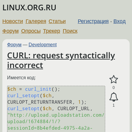
LINUX.ORG.RU
Новости
Галерея
Статьи
Регистрация
-
Вход
Форум
Опросы
Трекер
Поиск
Форум
—
Development
CURL: request syntactically
incorrect
Имеется код:
0
$ch
 = 
curl_init
curl_setopt
(
$ch
, 
CURLOPT_RETURNTRANSFER, 
1
1
curl_setopt
(
$ch
, CURLOPT_URL, 
"http://upload.uploadstation.com/
upload/1674884/1/?
sessionId=8b4efded-4975-4a2a-