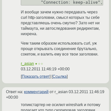
И вообще зачем нужно передавать через
curl http-заголовки, смысл которых ты себе
представляешь очень смутно? Зато нет ни
таймаута, ни автоследования редиректам,
нихрена.
Чем таким образом использовать curl, уж
проще открывать соединение брутально,
сокетом, и валить ему все твои заголовки.
r_asian
★☆☆
03.12.2011 11:46:19 +00:00
Показать ответ
Ссылка
Ответ на:
комментарий
от r_asian
03.12.2011 11:46:19
+00:00
топикстартер не осилил wireshark и потому
полагает что тупо скопировав заголовки