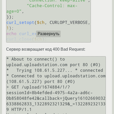
"Connection: keep-alive"
,

"Cache-Control: max-
age=0"
,

curl_setopt
(
$ch
, CURLOPT_VERBOSE, 
1
echo
curl_exec
(
$ch
Развернуть
curl_close
(
$ch
Сервер возвращает код 400 Bad Request:
* About to connect() to 
upload.uploadstation.com port 80 (#0)

*   Trying 108.61.5.227... * connected

* Connected to upload.uploadstation.com 
(108.61.5.227) port 80 (#0)

> GET /upload/1674884/1/?
sessionId=8b4efded-4975-4a2a-ad6c-
0b858048fe42&callback=jQuery16102669032
6338862833_1322892321329&_=132289232133
9 HTTP/1.1
