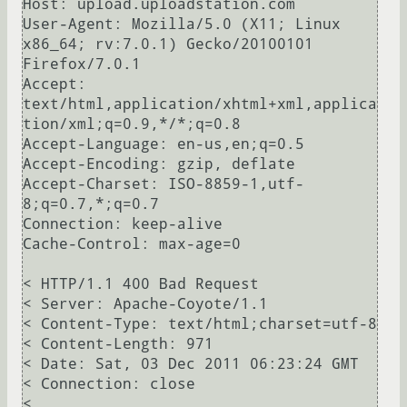
Host: upload.uploadstation.com

User-Agent: Mozilla/5.0 (X11; Linux 
x86_64; rv:7.0.1) Gecko/20100101 
Firefox/7.0.1

Accept: 
text/html,application/xhtml+xml,applica
tion/xml;q=0.9,*/*;q=0.8

Accept-Language: en-us,en;q=0.5

Accept-Encoding: gzip, deflate

Accept-Charset: ISO-8859-1,utf-
8;q=0.7,*;q=0.7

Connection: keep-alive

Cache-Control: max-age=0

< HTTP/1.1 400 Bad Request

< Server: Apache-Coyote/1.1

< Content-Type: text/html;charset=utf-8

< Content-Length: 971

< Date: Sat, 03 Dec 2011 06:23:24 GMT

< Connection: close

<
