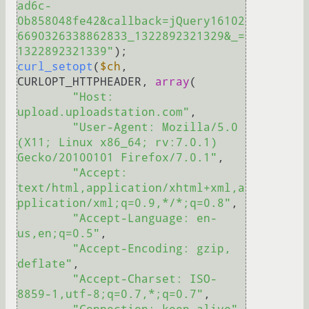
ad6c-
0b858048fe42&callback=jQuery16102
6690326338862833_1322892321329&_=
1322892321339"
curl_setopt
(
$ch
, 
CURLOPT_HTTPHEADER, 
array
(

"Host: 
upload.uploadstation.com"
,

"User-Agent: Mozilla/5.0 
(X11; Linux x86_64; rv:7.0.1) 
Gecko/20100101 Firefox/7.0.1"
,

"Accept: 
text/html,application/xhtml+xml,a
pplication/xml;q=0.9,*/*;q=0.8"
,

"Accept-Language: en-
us,en;q=0.5"
,

"Accept-Encoding: gzip, 
deflate"
,

"Accept-Charset: ISO-
8859-1,utf-8;q=0.7,*;q=0.7"
,
