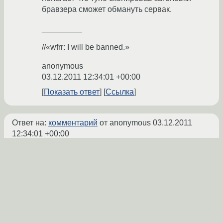
бравзера сможет обмануть сервак.
_________
//«wfrr: I will be banned.»
anonymous
03.12.2011 12:34:01 +00:00
Показать ответ
Ссылка
Ответ на:
комментарий
от anonymous
03.12.2011
12:34:01 +00:00
Так в чём проблема конкретно? Если запрос
идентичный почему результат разный?
Можно подробнее про wireshark? Задачу
решил другим способом и получилось
эффективнее и код проще, однако
интересно чисто из любопытства.
psp13