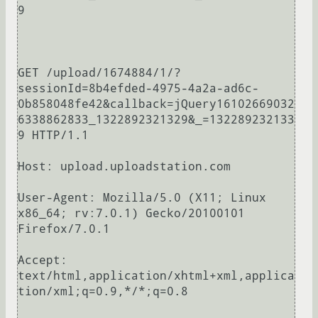
9

GET /upload/1674884/1/?
sessionId=8b4efded-4975-4a2a-ad6c-
0b858048fe42&callback=jQuery16102669032
6338862833_1322892321329&_=132289232133
9 HTTP/1.1

Host: upload.uploadstation.com

User-Agent: Mozilla/5.0 (X11; Linux 
x86_64; rv:7.0.1) Gecko/20100101 
Firefox/7.0.1

Accept: 
text/html,application/xhtml+xml,applica
tion/xml;q=0.9,*/*;q=0.8
