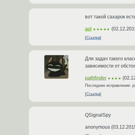
вот такой сахарок есть
aol
(
02.12.201
★★★★★
Ссылка
Для задач такого кла
зависимости от обсто
pathfinder
(
02.1
★★★★
Последнее исправление: pa
Ссылка
QSignalSpy
anonymous
(
03.12.201