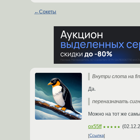
←
Сокеты
Внутри слота на fi
Да.
переназначать сигн
Можно на тот же самый
ox55ff
(
02.12.
★★★★★
Ссылка