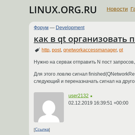
LINUX.ORG.RU
Новости
Г
Форум
—
Development
как в qt организовать 
http
,
post
,
qnetworkaccessmanager
,
qt
Нужно на сервак отправить N пост запросов
Для этого ловлю сигнал finished(QNetworkRep
следующий и переназначать сигнал на другой
user2132
★
02.12.2019 16:39:51 +00:00
Ссылка