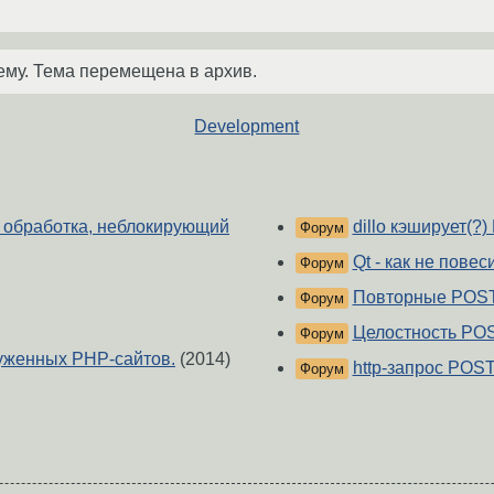
ему. Тема перемещена в архив.
Development
 обработка, неблокирующий
dillo кэширует(?
Форум
Qt - как не пове
Форум
Повторные POST
Форум
Целостность PO
Форум
уженных PHP-сайтов.
(2014)
http-запрос POS
Форум