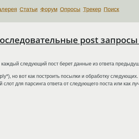
алерея
Статьи
Форум
Опросы
Трекер
Поиск
последовательные post запросы
, каждый следующий пост берет данные из ответа предыдущ
ly*), но вот как построить посылки и обработку следующих. 
 слот для парсинга ответа от следующего поста или как лу