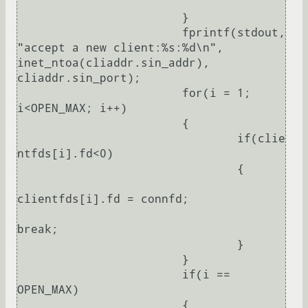
			}

			fprintf(stdout, 
"accept a new client:%s:%d\n", 
inet_ntoa(cliaddr.sin_addr), 
cliaddr.sin_port);

			for(i = 1; 
i<OPEN_MAX; i++)

			{

				if(clie
ntfds[i].fd<0)

				{

clientfds[i].fd = connfd;

break;

				}

			}

			if(i == 
OPEN_MAX)

			{
