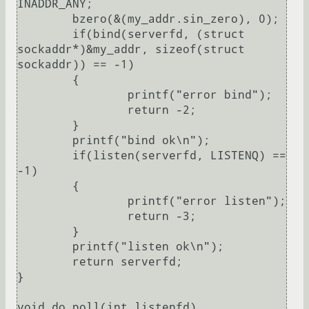
INADDR_ANY;

	bzero(&(my_addr.sin_zero), 0);

	if(bind(serverfd, (struct 
sockaddr*)&my_addr, sizeof(struct 
sockaddr)) == -1)

	{

		printf("error bind");

		return -2;

	}

	printf("bind ok\n");

	if(listen(serverfd, LISTENQ) == 
-1)

	{

		printf("error listen");

		return -3;

	}

	printf("listen ok\n");

	return serverfd;

}

void do_poll(int listenfd)
