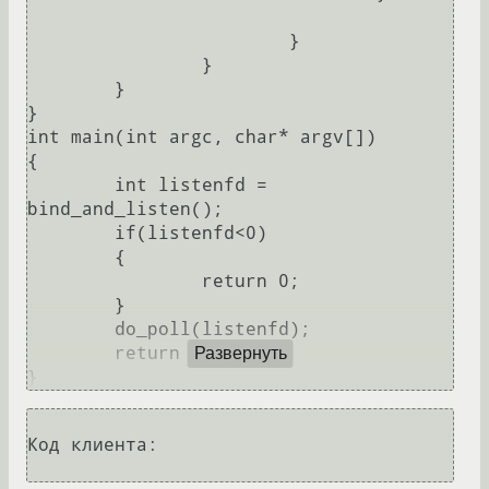
			}

		}

	}

}

int main(int argc, char* argv[])

{

	int listenfd = 
bind_and_listen();

	if(listenfd<0)

	{

		return 0;

	}

	do_poll(listenfd);

	return 0;

Развернуть
Код клиента:
