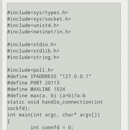
#include<sys/types.h>

#include<sys/socket.h>

#include<unistd.h>

#include<netinet/in.h>

#include<stdio.h>

#include<stdlib.h>

#include<string.h>

#include<poll.h>

#define IPADDRESS "127.0.0.1"

#define PORT 20113

#define MAXLINE 1024

#define max(a, b) (a>b)?a:b

static void handle_connection(int 
sockfd);

int main(int argc, char* argv[])

{

	int connfd = 0;
