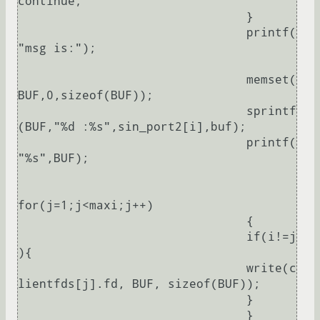
continue;

				}

				printf(
"msg is:");

				memset(
BUF,0,sizeof(BUF));

				sprintf
(BUF,"%d :%s",sin_port2[i],buf);

				printf(
"%s",BUF);

for(j=1;j<maxi;j++)

				{

				if(i!=j
){

				write(c
lientfds[j].fd, BUF, sizeof(BUF));

				}

				}
