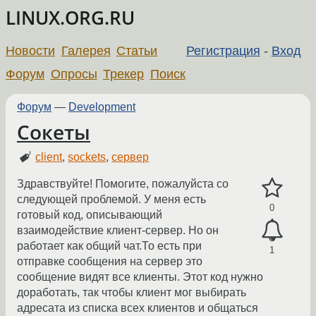
LINUX.ORG.RU
Новости
Галерея
Статьи
Регистрация
-
Вход
Форум
Опросы
Трекер
Поиск
Форум
—
Development
Сокеты
client
,
sockets
,
сервер
Здравствуйте! Помогите, пожалуйста со
следующей проблемой. У меня есть
0
готовый код, описывающий
взаимодействие клиент-сервер. Но он
работает как общий чат.То есть при
1
отправке сообщения на сервер это
сообщение видят все клиенты. Этот код нужно
доработать, так чтобы клиент мог выбирать
адресата из списка всех клиентов и общаться