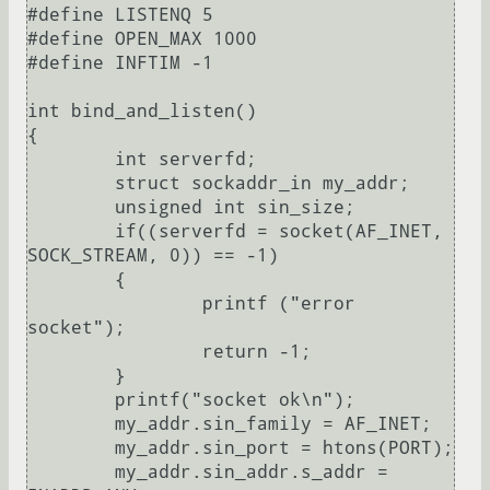
#define LISTENQ 5

#define OPEN_MAX 1000

#define INFTIM -1

int bind_and_listen()

{

	int serverfd;

	struct sockaddr_in my_addr;

	unsigned int sin_size;

	if((serverfd = socket(AF_INET, 
SOCK_STREAM, 0)) == -1)

	{

		printf ("error 
socket");

		return -1;

	}

	printf("socket ok\n");

	my_addr.sin_family = AF_INET;

	my_addr.sin_port = htons(PORT);

	my_addr.sin_addr.s_addr = 