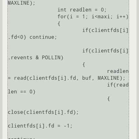
MAXLINE);

		int readlen = 0;

		for(i = 1; i<maxi; i++)    

		{

			if(clientfds[i]
.fd<0) continue;

			if(clientfds[i]
.revents & POLLIN)

			{

				readlen 
= read(clientfds[i].fd, buf, MAXLINE);

				if(read
len == 0)

				{

close(clientfds[i].fd);

clientfds[i].fd = -1;
