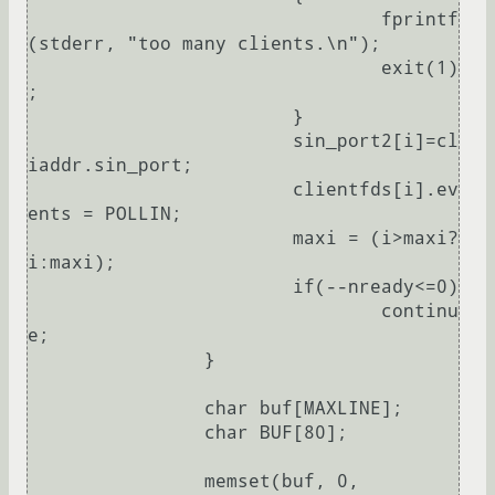
				fprintf
(stderr, "too many clients.\n");

				exit(1)
;

			}

			sin_port2[i]=cl
iaddr.sin_port;

			clientfds[i].ev
ents = POLLIN;

			maxi = (i>maxi?
i:maxi);

			if(--nready<=0)  

				continu
e;

		}

		char buf[MAXLINE];

                char BUF[80];

		memset(buf, 0, 