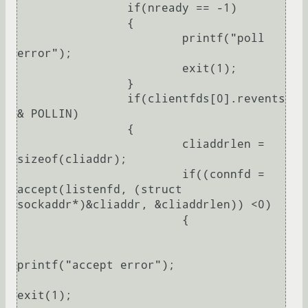
		if(nready == -1)

		{

			printf("poll 
error");

			exit(1);

		}

		if(clientfds[0].revents 
& POLLIN)

		{

			cliaddrlen = 
sizeof(cliaddr);

			if((connfd = 
accept(listenfd, (struct 
sockaddr*)&cliaddr, &cliaddrlen)) <0)

			{

printf("accept error");

exit(1);
