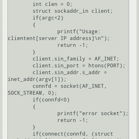
	int clen = 0;

	struct sockaddr_in client;

	if(argc<2)

	{

		printf("Usage: 
clientent[server IP address]\n");

		return -1;

	}

	client.sin_family = AF_INET;

	client.sin_port = htons(PORT);

	client.sin_addr.s_addr = 
inet_addr(argv[1]);

	connfd = socket(AF_INET, 
SOCK_STREAM, 0);

	if(connfd<0)

	{

		printf("error socket");

		return -1;

	}

	if(connect(connfd, (struct 