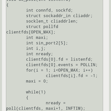
{

	int connfd, sockfd;

	struct sockaddr_in cliaddr;

	socklen_t cliaddrlen;

	struct pollfd 
clientfds[OPEN_MAX];      

	int maxi;

	int sin_port2[5];

	int i,j;

	int nready;

	clientfds[0].fd = listenfd;

	clientfds[0].events = POLLIN;

	for(i = 1; i<OPEN_MAX; i++)

		clientfds[i].fd = -1;

	maxi = 0;

	while(1)

	{

		nready = 
poll(clientfds, maxi+1, INFTIM);
