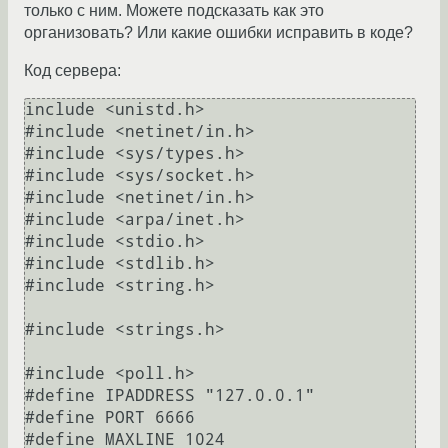
только с ним. Можете подсказать как это
организовать? Или какие ошибки исправить в коде?
Код сервера:
include <unistd.h>

#include <netinet/in.h>

#include <sys/types.h>

#include <sys/socket.h>

#include <netinet/in.h>

#include <arpa/inet.h>

#include <stdio.h>

#include <stdlib.h>

#include <string.h>

#include <strings.h>

#include <poll.h>

#define IPADDRESS "127.0.0.1"

#define PORT 6666

#define MAXLINE 1024
