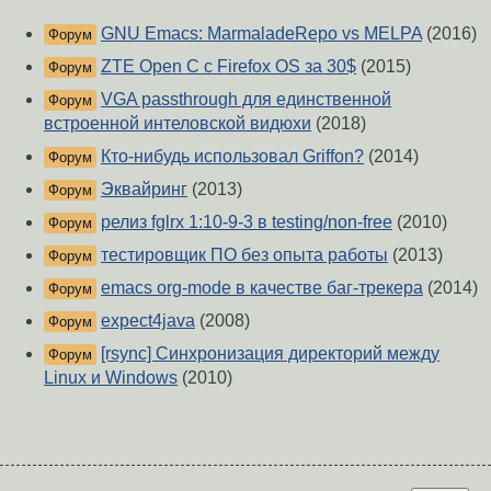
GNU Emacs: MarmaladeRepo vs MELPA
(2016)
Форум
ZTE Open C с Firefox OS за 30$
(2015)
Форум
VGA passthrough для единственной
Форум
встроенной интеловской видюхи
(2018)
Кто-нибудь использовал Griffon?
(2014)
Форум
Эквайринг
(2013)
Форум
релиз fglrx 1:10-9-3 в testing/non-free
(2010)
Форум
тестировщик ПО без опыта работы
(2013)
Форум
emacs org-mode в качестве баг-трекера
(2014)
Форум
expect4java
(2008)
Форум
[rsync] Синхронизация директорий между
Форум
Linux и Windows
(2010)