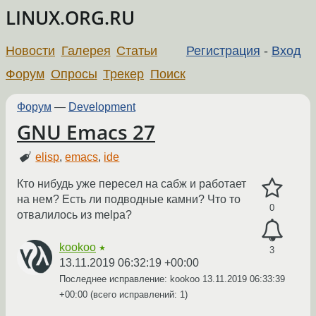
LINUX.ORG.RU
Новости
Галерея
Статьи
Регистрация
-
Вход
Форум
Опросы
Трекер
Поиск
Форум
—
Development
GNU Emacs 27
elisp
,
emacs
,
ide
Кто нибудь уже пересeл на сабж и работает
на нем? Есть ли подводные камни? Что то
0
отвалилось из melpa?
kookoo
★
3
13.11.2019 06:32:19 +00:00
Последнее исправление: kookoo
13.11.2019 06:33:39
+00:00
(всего исправлений: 1)