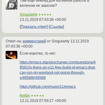
Там ещё бекенд для нативной работы в
вяленом не завезли?
Singularity
★★★★★
13.11.2019 07:43:36 +00:00
Показать ответ
Ссылка
Ответ на:
комментарий
от Singularity
13.11.2019
07:43:36 +00:00
Если коротко, то нет:
https://emacs.stackexchange.com/questions/4
8561/is-there-an-x11-free-build-of-emacs-that-
can-run-on-wayland-not-going-through-
x/48568#48568
https://github.com/masm11/emacs
feofan
★★★★★
13.11.2019 07:59:27 +00:00