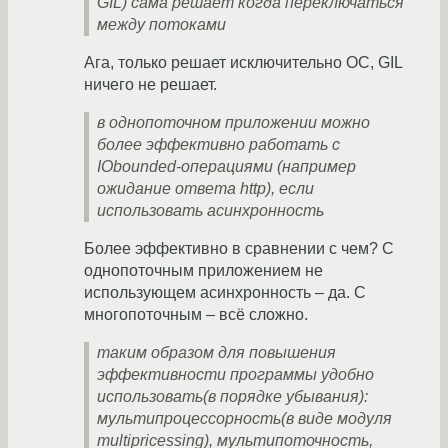
GIL) сама решает когда переключаться
между потоками
Ага, только решает исключительно ОС, GIL
ничего не решает.
в однопоточном приложении можно
более эффективно работать с
IObounded-операциями (например
ожидание ответа http), если
использовать асинхронность
Более эффективно в сравнении с чем? С
однопоточным приложением не
использующем асинхронность – да. С
многопоточным – всё сложно.
таким образом для повышения
эффективности программы удобно
использовать(в порядке убывания):
мультипроцессорность(в виде модуля
multipricessing), мультипоточность,