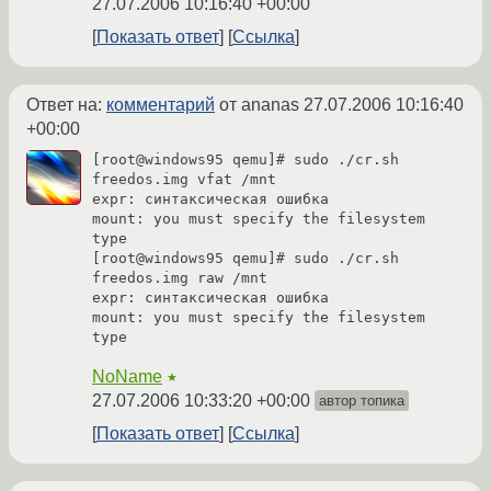
27.07.2006 10:16:40 +00:00
Показать ответ
Ссылка
Ответ на:
комментарий
от ananas
27.07.2006 10:16:40
+00:00
[root@windows95 qemu]# sudo ./cr.sh 
freedos.img vfat /mnt

expr: синтаксическая ошибка

mount: you must specify the filesystem 
type

[root@windows95 qemu]# sudo ./cr.sh 
freedos.img raw /mnt

expr: синтаксическая ошибка

mount: you must specify the filesystem 
type
NoName
★
27.07.2006 10:33:20 +00:00
автор топика
Показать ответ
Ссылка