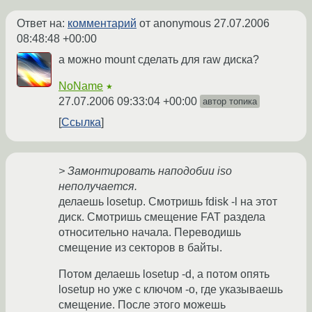
Ответ на:
комментарий
от anonymous
27.07.2006
08:48:48 +00:00
а можно mount сделать для raw диска?
NoName
★
27.07.2006 09:33:04 +00:00
автор топика
Ссылка
> Замонтировать наподобии iso
неполучается.
делаешь losetup. Смотришь fdisk -l на этот
диск. Смотришь смещение FAT раздела
относительно начала. Переводишь
смещение из секторов в байты.
Потом делаешь losetup -d, а потом опять
losetup но уже с ключом -o, где указываешь
смещение. После этого можешь