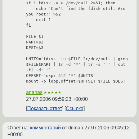
if ! fdisk -v > /dev/null 2>&1; then

    echo "Can't find the fdisk util. Are 
you root?" >&2

    exit 1

fi

FILE=$1

PART=$2

DEST=$3

UNITS=`fdisk -lu $FILE 2>/dev/null | grep 
$FILE$PART | tr -d '*' | tr -s ' ' | cut 
-f2 -d' '`

OFFSET=`expr 512 '*' $UNITS`

ananas
★★★★★
27.07.2006 09:59:23 +00:00
Показать ответ
Ссылка
Ответ на:
комментарий
от dilmah
27.07.2006 09:45:12
+00:00