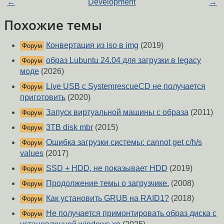
←
Development
→
Похожие темы
Конвертация из iso в img
(2019)
Форум
образ Lubuntu 24.04 для загрузки в legacy
Форум
моде
(2026)
Live USB с SystemrescueCD не получается
Форум
приготовить
(2020)
Запуск виртуальной машины с образа
(2011)
Форум
3TB disk mbr
(2015)
Форум
Ошибка загрузки системы: cannot get c/h/s
Форум
values
(2017)
SSD + HDD, не показывает HDD
(2019)
Форум
Продолжение темы о загрузчике.
(2008)
Форум
Как установить GRUB на RAID1?
(2018)
Форум
Не получается примонтировать образ диска с
Форум