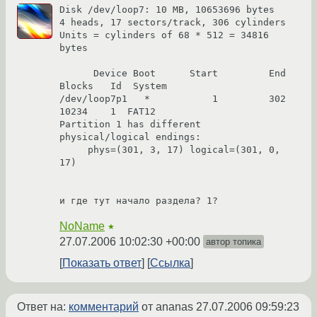
Disk /dev/loop7: 10 MB, 10653696 bytes

4 heads, 17 sectors/track, 306 cylinders

Units = cylinders of 68 * 512 = 34816 
bytes

      Device Boot      Start         End      
Blocks   Id  System

/dev/loop7p1   *           1         302       
10234    1  FAT12

Partition 1 has different 
physical/logical endings:

     phys=(301, 3, 17) logical=(301, 0, 
17)

и где тут начало раздела? 1?
NoName
★
27.07.2006 10:02:30 +00:00
автор топика
Показать ответ
Ссылка
Ответ на:
комментарий
от ananas
27.07.2006 09:59:23