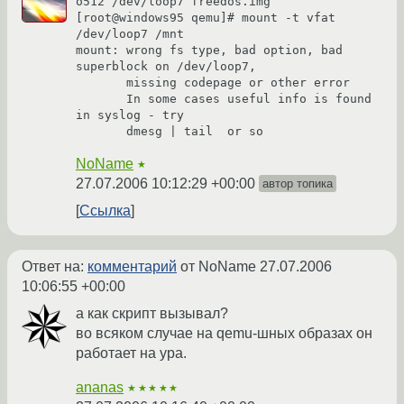
o512 /dev/loop7 freedos.img

[root@windows95 qemu]# mount -t vfat 
/dev/loop7 /mnt

mount: wrong fs type, bad option, bad 
superblock on /dev/loop7,

       missing codepage or other error

       In some cases useful info is found 
in syslog - try

NoName
★
27.07.2006 10:12:29 +00:00
автор топика
Ссылка
Ответ на:
комментарий
от NoName
27.07.2006
10:06:55 +00:00
а как скрипт вызывал?
во всяком случае на qemu-шных образах он
работает на ура.
ananas
★★★★★