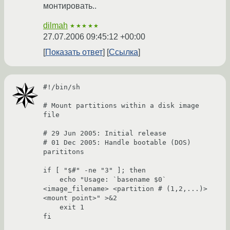
монтировать..
dilmah
★★★★★
27.07.2006 09:45:12 +00:00
Показать ответ
Ссылка
#!/bin/sh

# Mount partitions within a disk image 
file

# 29 Jun 2005: Initial release

# 01 Dec 2005: Handle bootable (DOS) 
parititons

if [ "$#" -ne "3" ]; then

    echo "Usage: `basename $0` 
<image_filename> <partition # (1,2,...)> 
<mount point>" >&2

    exit 1

fi
