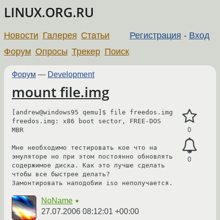
LINUX.ORG.RU
Новости
Галерея
Статьи
Регистрация
-
Вход
Форум
Опросы
Трекер
Поиск
Форум
—
Development
mount file.img
[andrew@windows95 qemu]$ file freedos.img

freedos.img: x86 boot sector, FREE-DOS 
MBR

0
Мне необходимо тестировать кое что на 
эмуляторе но при этом постоянно обновлять 
0
содержимое диска. Как это лучше сделать 
чтобы все быстрее делать?

Замонтировать наподобии iso неполучается.
NoName
★
27.07.2006 08:12:01 +00:00