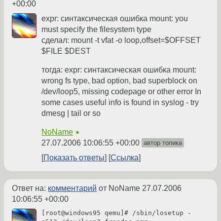
+00:00
expr: синтаксическая ошибка mount: you
must specify the filesystem type
сделал: mount -t vfat -o loop,offset=$OFFSET
$FILE $DEST
тогда: expr: синтаксическая ошибка mount:
wrong fs type, bad option, bad superblock on
/dev/loop5, missing codepage or other error In
some cases useful info is found in syslog - try
dmesg | tail or so
NoName
★
27.07.2006 10:06:55 +00:00
автор топика
Показать ответы
Ссылка
Ответ на:
комментарий
от NoName
27.07.2006
10:06:55 +00:00
[root@windows95 qemu]# /sbin/losetup -