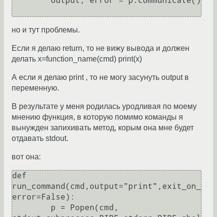
	output, error = p.communicate()

но и тут проблемы.
Если я делаю return, то не вижу вывода и должен
делать x=function_name(cmd) print(x)
А если я делаю print , то не могу засунуть output в
переменную.
В результате у меня родилась уродливая по моему
мнению функция, в которую помимо команды я
вынужден запихивать метод, корым она мне будет
отдавать stdout.
вот она:
def 
run_command(cmd,output="print",exit_on_
error=False):

	p = Popen(cmd, 