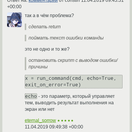
Ответ на:
комментарий
от constin
11.04.2019 09:43:31
+00:00
так а в чём проблема?
сделать return
поймать текст ошибки команды
это не одно и то же?
остановить скрипт с выводом ошибки/
причины
x = run_command(cmd, echo=True, 
exit_on_error=True)
echo
- это параметр, который управляет
тем, выводить результат выполнения на
экран или нет
eternal_sorrow
★★★★★
11.04.2019 09:49:38 +00:00