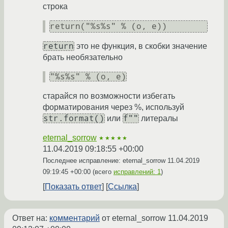
строка
return("%s%s" % (o, e))
return
это не функция, в скобки значение
брать необязательно
"%s%s" % (o, e)
старайся по возможности избегать
форматирования через %, используй
str.format()
f""
или
литералы
eternal_sorrow
★★★★★
11.04.2019 09:18:55 +00:00
Последнее исправление: eternal_sorrow
11.04.2019
09:19:45 +00:00
(всего
исправлений: 1
)
Показать ответ
Ссылка
Ответ на:
комментарий
от eternal_sorrow
11.04.2019