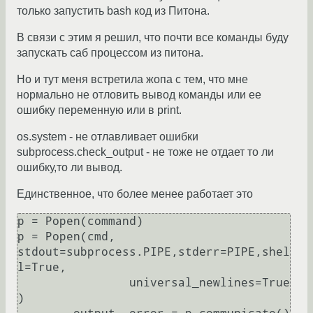
только запустить bash код из Питона.
В связи с этим я решил, что почти все команды буду
запускать саб процессом из питона.
Но и тут меня встретила жопа с тем, что мне
нормально не отловить вывод команды или ее
ошибку переменную или в print.
os.system - не отлавливает ошибки
subprocess.check_output - не тоже не отдает то ли
ошибку,то ли вывод.
Единственное, что более менее работает это
p = Popen(command)

p = Popen(cmd, 
stdout=subprocess.PIPE,stderr=PIPE,shel
l=True,

		universal_newlines=True
)
