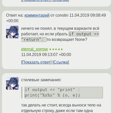
Ответ на:
комментарий
от constin
11.04.2019 09:08:49
+00:00
ничего не понял. в текущем варианте всё
if output ==
работает, но если убрать
"return":
то возвращает None?
eternal_sorrow
★★★★★
11.04.2019 09:13:07 +00:00
Показать ответ
Ссылка
стилевые замечания:
if output == "print" : 
print("%s%s" % (o, e))
так делать не стоит, всегда выноси тело на
отдельную строку, даже если там одна