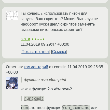
Ты хочеешь использовать питон для
запуска баш скриптов? Может быть лучше
наоборот, куски шелл скриптов заменять
вызовами питоновских скриптов?
sin_a
★★★★★
11.04.2019 09:29:47 +00:00
Показать ответ
Ссылка
Ответ на:
комментарий
от constin
11.04.2019 09:25:35
+00:00
функция выводит print
какая функция? о чём речь?
run(cmd)
run
run_command
это твоя функция
или