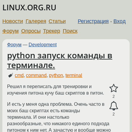
LINUX.ORG.RU
Новости
Галерея
Статьи
Регистрация
-
Вход
Форум
Опросы
Трекер
Поиск
Форум
—
Development
python запуск команды в
терминале.
cmd
,
command
,
python
,
terminal
Решил я переписать для тренировки и
изучения питона кучу баш скриптов в питон.
2
И есть у меня одна проблема. Очень часто в
моих баш скриптах есть команды
2
терминала. И они настолько
разнообразные, что никакого единого подхода
питоном к ним нет. А зачастую и вообще можно