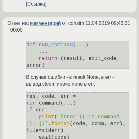
Ссылка
Ответ на:
комментарий
от constin
11.04.2019 09:43:31
+00:00
def
run_command
(
...
):

    ...

return
 (result, exit_code, 
В случае ошибки - в result None, в err -
вывод stderr, иначе none в err.
res, code, err =  
if
 err:

print
(
'Error {} in command 
{}: {}'
.
format
(code, comm, err), 
file=stderr)

    exit(code)
