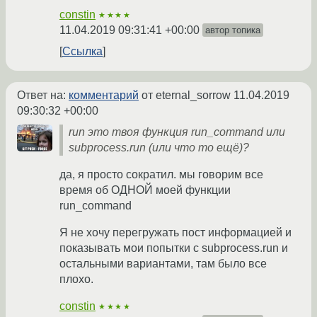
constin
★★★★
11.04.2019 09:31:41 +00:00
автор топика
Ссылка
Ответ на:
комментарий
от eternal_sorrow
11.04.2019
09:30:32 +00:00
run это твоя функция run_command или
subprocess.run (или что то ещё)?
да, я просто сократил. мы говорим все
время об ОДНОЙ моей функции
run_command
Я не хочу перегружать пост информацией и
показывать мои попытки с subprocess.run и
остальными вариантами, там было все
плохо.
constin
★★★★