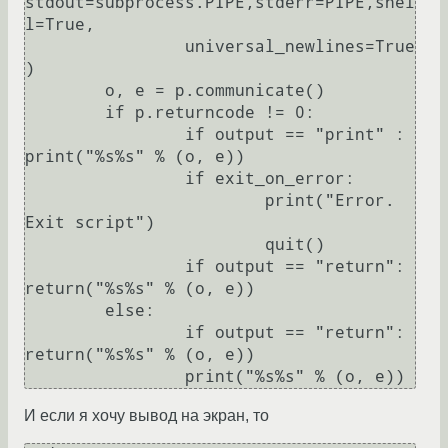
stdout=subprocess.PIPE,stderr=PIPE,shel
l=True,

		universal_newlines=True
)

	o, e = p.communicate()

	if p.returncode != 0:

		if output == "print" : 
print("%s%s" % (o, e))

		if exit_on_error:

			print("Error. 
Exit script")

			quit()

		if output == "return": 
return("%s%s" % (o, e))

	else:

		if output == "return": 
return("%s%s" % (o, e))

И если я хочу вывод на экран, то