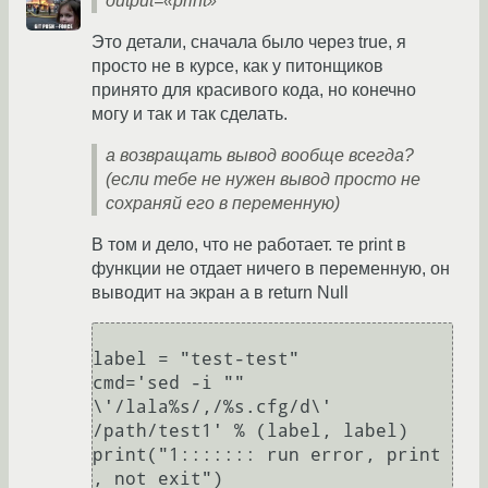
output=«print»
Это детали, сначала было через true, я
просто не в курсе, как у питонщиков
принято для красивого кода, но конечно
могу и так и так сделать.
а возвращать вывод вообще всегда?
(если тебе не нужен вывод просто не
сохраняй его в переменную)
В том и дело, что не работает. те print в
функции не отдает ничего в переменную, он
выводит на экран а в return Null
label = "test-test"

cmd='sed -i "" 
\'/lala%s/,/%s.cfg/d\' 
/path/test1' % (label, label)

print("1::::::: run error, print 
, not exit")
