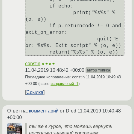
	if echo:

		print("%s%s" % 
(o, e))

	if p.returncode != 0 and 
exit_on_error:

			quit("Err
or: %s%s. Exit script" % (o, e))

constin
★★★★
11.04.2019 10:48:42 +00:00
автор топика
Последнее исправление: constin
11.04.2019 10:49:43
+00:00
(всего
исправлений: 1
)
Ссылка
Ответ на:
комментарий
от Dred
11.04.2019 10:40:48
+00:00
ты же в курсе, что можешь вернуть
несколько значений кортежем