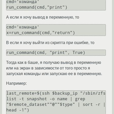
cmd='команда'

А если я хочу вывод в переменную, то
cmd='команда'

В если я хочу выйти из скрипта при ошибке, то
Тогда как в баше, я получаю вывод в переменную
или на экран в зависимости от того просто я
запуская команды или запускаю ее в переменную.
Например:
last_remote=$(ssh $backup_ip "/sbin/zfs 
list -t snapshot -o name | grep 
"$remote_dataset""@""$type" | sort -r | 
head -1")
