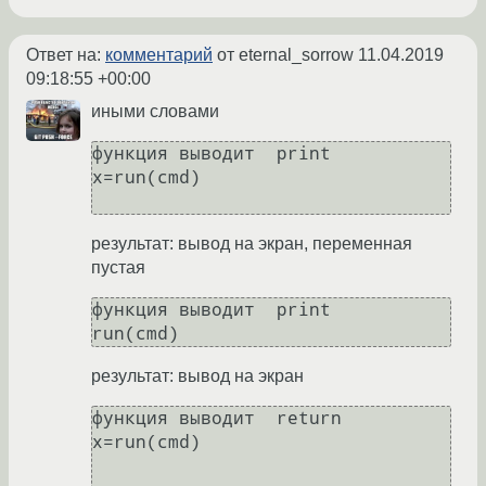
Ответ на:
комментарий
от eternal_sorrow
11.04.2019
09:18:55 +00:00
иными словами
функция выводит  print

x=run(cmd)

результат: вывод на экран, переменная
пустая
функция выводит  print

результат: вывод на экран
функция выводит  return

x=run(cmd)
