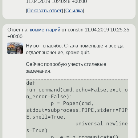
11.04.2019 10:40:48 +00:00
Показать ответ
Ссылка
Ответ на:
комментарий
от constin
11.04.2019 10:25:35
+00:00
Ну вот, спасибо. Стала поменьше и всегда
отдает значение, кроме quit.
Сейчас попробую учесть стилевые
замечания.
def 
run_command(cmd,echo=False,exit_o
n_error=False):

	p = Popen(cmd, 
stdout=subprocess.PIPE,stderr=PIP
E,shell=True,

		universal_newline
s=True)

	o, e = p.communicate()
