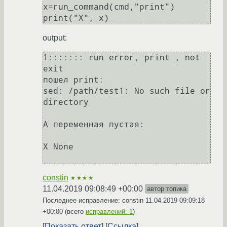
x=run_command(cmd,"print")

output:
1::::::: run error, print , not 
exit

пошел print:

sed: /path/test1: No such file or 
directory

А переменная пустая:

X None

constin
★★★★
11.04.2019 09:08:49 +00:00
автор топика
Последнее исправление: constin
11.04.2019 09:09:18
+00:00
(всего
исправлений: 1
)
Показать ответ
Ссылка