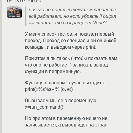
09:13:07 +00:00
ничего не понял. в текущем варианте
всё работает, но если убрать if output
== «return»: то возвращает None?
У меня список тестов, я показал первый
проход. Проход со специальной ошибкой
команды, и выводом через print.
При этом я пытаюсь ( чтобы показать вам,
что оно не работает ) записать вывод
функции в пепременную.
Функиця в данном случае выходит с
print(«%s%s» % (o, e))
Вызываем мы ее в переменную
x=run_command()
Но при этом в переменную ничего не
записывается, а вывод идет на экран.