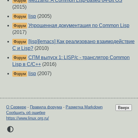
Mezzano: A Common Lisp-based 64-bit OS
Форум
(2015)
lisp
(2005)
Форум
Упрощенная документация по Common Lisp
Форум
(2017)
[lisp][emacs] Как реализовано взаимодействие
Форум
C и Lisp?
(2010)
СПМ выпуск 1: LISP/c - транслятор Common
Форум
Lisp в C/C++
(2016)
lisp
(2007)
Форум
О Сервере
-
Правила форума
-
Разметка Markdown
Вверх
Сообщить об ошибке
https://www.linux.org.ru/