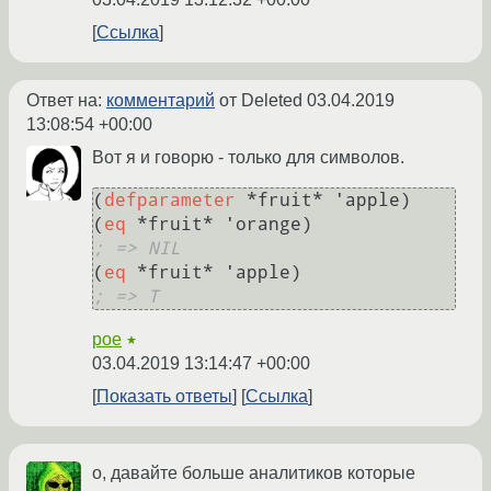
Ссылка
Ответ на:
комментарий
от Deleted
03.04.2019
13:08:54 +00:00
Вот я и говорю - только для символов.
(
defparameter
 *fruit* 'apple)

(
eq
; => NIL
(
eq
; => T
poe
★
03.04.2019 13:14:47 +00:00
Показать ответы
Ссылка
о, давайте больше аналитиков которые