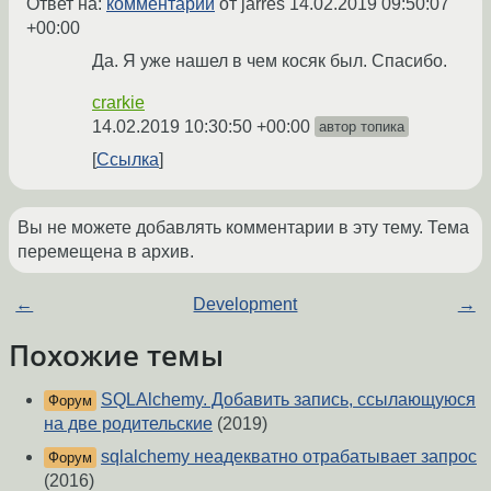
Ответ на:
комментарий
от jarres
14.02.2019 09:50:07
+00:00
Да. Я уже нашел в чем косяк был. Спасибо.
crarkie
14.02.2019 10:30:50 +00:00
автор топика
Ссылка
Вы не можете добавлять комментарии в эту тему. Тема
перемещена в архив.
←
Development
→
Похожие темы
SQLAlchemy. Добавить запись, ссылающуюся
Форум
на две родительские
(2019)
sqlalchemy неадекватно отрабатывает запрос
Форум
(2016)