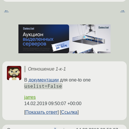
←
→
Отношение 1-к-1
В
документации
для one-to one
uselist=False
jarres
14.02.2019 09:50:07 +00:00
Показать ответ
Ссылка