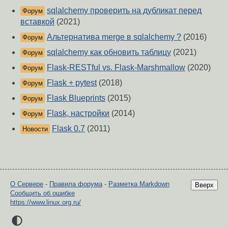
sqlalchemy проверить на дубликат перед
Форум
вставкой
(2021)
Альтернатива merge в sqlalchemy ?
(2016)
Форум
sqlalchemy как обновить таблицу
(2021)
Форум
Flask-RESTful vs. Flask-Marshmallow
(2020)
Форум
Flask + pytest
(2018)
Форум
Flask Blueprints
(2015)
Форум
Flask, настройки
(2014)
Форум
Flask 0.7
(2011)
Новости
О Сервере
-
Правила форума
-
Разметка Markdown
Вверх
Сообщить об ошибке
https://www.linux.org.ru/