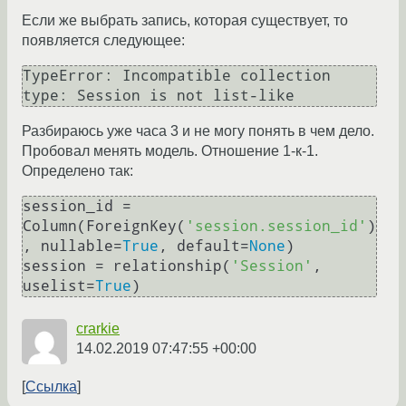
Если же выбрать запись, которая существует, то
появляется следующее:
TypeError: Incompatible collection 
type: Session is not list-like
Разбираюсь уже часа 3 и не могу понять в чем дело.
Пробовал менять модель. Отношение 1-к-1.
Определено так:
session_id = 
Column(ForeignKey(
'session.session_id'
)
, nullable=
True
, default=
None
)

session = relationship(
'Session'
, 
uselist=
True
crarkie
14.02.2019 07:47:55 +00:00
Ссылка