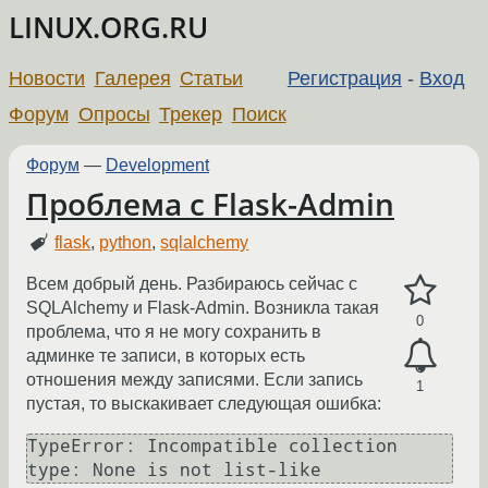
LINUX.ORG.RU
Новости
Галерея
Статьи
Регистрация
-
Вход
Форум
Опросы
Трекер
Поиск
Форум
—
Development
Проблема с Flask-Admin
flask
,
python
,
sqlalchemy
Всем добрый день. Разбираюсь сейчас с
SQLAlchemy и Flask-Admin. Возникла такая
0
проблема, что я не могу сохранить в
админке те записи, в которых есть
отношения между записями. Если запись
1
пустая, то выскакивает следующая ошибка:
TypeError: Incompatible collection 
type: None is not list-like