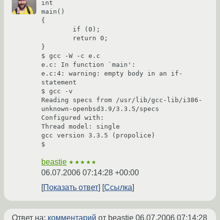
int

main()

{

        if (0);

        return 0;

}

$ gcc -W -c e.c  

e.c: In function `main':

e.c:4: warning: empty body in an if-
statement

$ gcc -v

Reading specs from /usr/lib/gcc-lib/i386-
unknown-openbsd3.9/3.3.5/specs

Configured with: 

Thread model: single

gcc version 3.3.5 (propolice)

$
beastie
★★★★★
06.07.2006 07:14:28 +00:00
Показать ответ
Ссылка
Ответ на:
комментарий
от beastie
06.07.2006 07:14:28