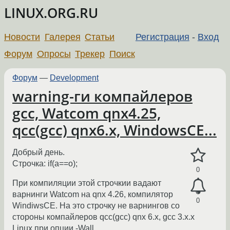
LINUX.ORG.RU
Новости
Галерея
Статьи
Регистрация
-
Вход
Форум
Опросы
Трекер
Поиск
Форум
—
Development
warning-ги компайлеров
gcc, Watcom qnx4.25,
qcc(gcc) qnx6.x, WindowsCE...
Добрый день.
Строчка: if(a==o);
0
При компиляции этой строчкии вадают
варнинги Watcom на qnx 4.26, компилятор
0
WindiwsCE. На это строчку не варнингов со
стороны компайлеров qcc(gcc) qnx 6.x, gcc 3.x.x
Linux при опции -Wall.