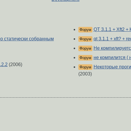
QT 3.1.1 + Xft2 +
Форум
со статически собранным
qt 3.1.1 + xft? + r
Форум
Не компилируетс
Форум
не компилится ( 
Форум
.2.2
(2006)
Некоторые проги
Форум
(2003)