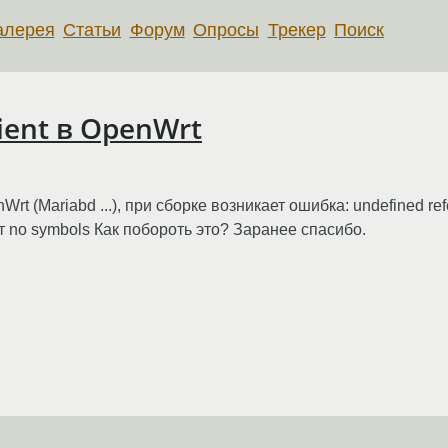
алерея
Статьи
Форум
Опросы
Трекер
Поиск
ient в OpenWrt
 (Mariabd ...), при сборке возникает ошибка: undefined refer
ает no symbols Как побороть это? Заранее спасибо.