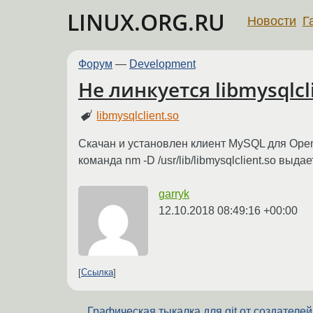
LINUX.ORG.RU
Новости
Г
Форум
—
Development
Не линкуется libmysqlcl
libmysqlclient.so
Скачан и установлен клиент MySQL для OpenWrt
команда nm -D /usr/lib/libmysqlclient.so выд
garryk
12.10.2018 08:49:16 +00:00
Ссылка
Графическая тыкалка для git от создателей