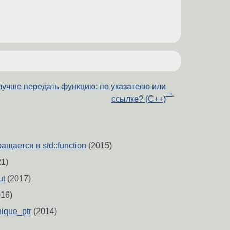
лучше передать функцию: по указателю или
→
ссылке? (C++)
ращается в std::function
(2015)
1)
ut
(2017)
16)
nique_ptr
(2014)