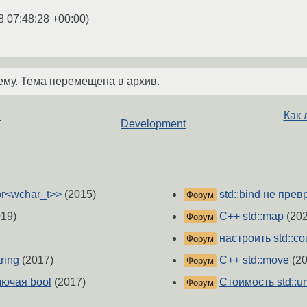
8 07:48:28 +00:00
)
ему. Тема перемещена в архив.
е
Как 
Development
or<wchar_t>>
(2015)
std::bind не прев
Форум
19)
C++ std::map
(202
Форум
настроить std::co
Форум
ring
(2017)
C++ std::move
(20
Форум
ключая bool
(2017)
Стоимость std::u
Форум