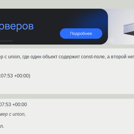
 с union, где один объект содержит const-поле, а второй не
:07:53 +00:00
)
07:53 +00:00
ер с union,
л.