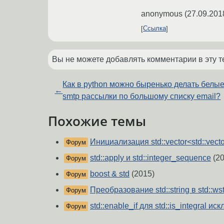
anonymous
(
27.09.201
Ссылка
Вы не можете добавлять комментарии в эту т
Как в python можно быренько делать белы
←
smtp рассылки по большому списку email?
Похожие темы
Инициализация std::vector<std::vect
Форум
std::apply и std::integer_sequence
(20
Форум
boost & std
(2015)
Форум
Преобразование std::string в std::wst
Форум
std::enable_if для std::is_integral ис
Форум