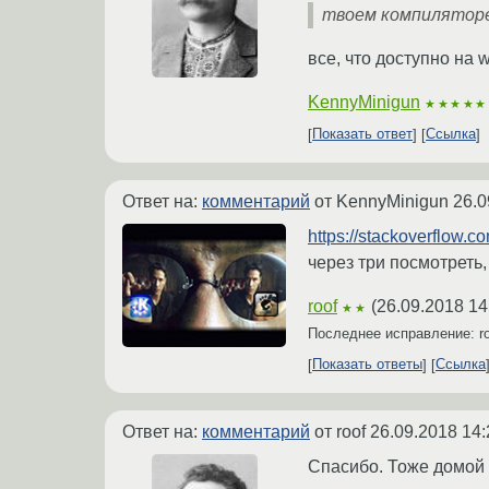
твоем компилятор
все, что доступно на 
KennyMinigun
★★★★★
Показать ответ
Ссылка
Ответ на:
комментарий
от KennyMinigun
26.0
https://stackoverflow.
через три посмотреть,
roof
(
26.09.2018 14
★★
Последнее исправление: r
Показать ответы
Ссылка
Ответ на:
комментарий
от roof
26.09.2018 14:
Спасибо. Тоже домой 