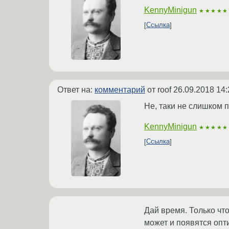
KennyMinigun
★★★★★
Ссылка
Ответ на:
комментарий
от roof
26.09.2018 14:
Не, таки не слишком п
KennyMinigun
★★★★★
Ссылка
Дай время. Только чт
может и появятся опт