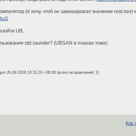
омпилятор (я хочу, чтоб он закешировал значение root.next 
P4uG
оизойти UB.
ользования std::launder? (UBSAN в планах тоже)
igun
26.09.2018 14:15:33 +00:00
(всего исправлений: 2)
е
Как 