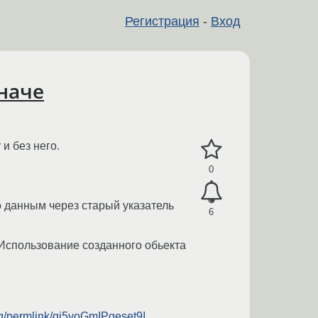
Регистрация
-
Вход
иначе
и без него.
0
его данным через старый указатель
6
). Использование созданного обьекта
rg/permlink/qi5yoGmIPgeset9I