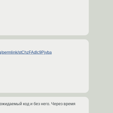
rg/permlink/stChzFAdlc9Pjvba
 ожидаемый код и без него. Через время