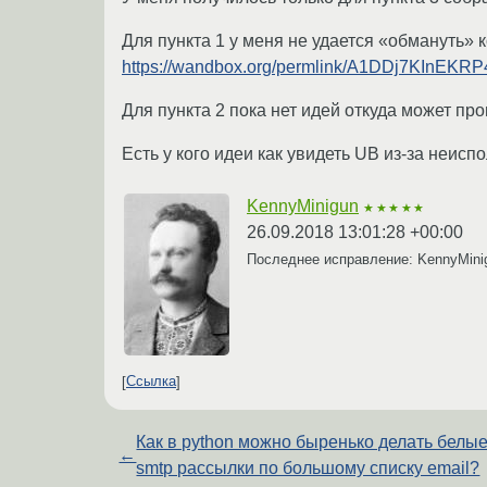
Для пункта 1 у меня не удается «обмануть» к
https://wandbox.org/permlink/A1DDj7KInEKR
Для пункта 2 пока нет идей откуда может пр
Есть у кого идеи как увидеть UB из-за неисп
KennyMinigun
★★★★★
26.09.2018 13:01:28 +00:00
Последнее исправление: KennyMin
Ссылка
Как в python можно быренько делать белы
←
smtp рассылки по большому списку email?