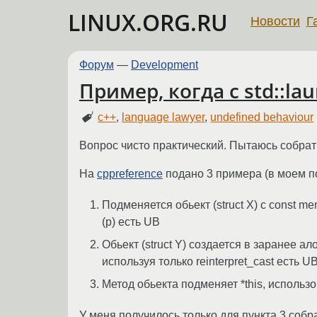
LINUX.ORG.RU
Новости
Г
Форум
—
Development
Пример, когда с std::l
c++
,
language lawyer
,
undefined behaviour
Вопрос чисто практический. Пытаюсь собрать
На
cppreference
подано 3 примера (в моем п
Подменяется обьект (struct X) с const me
(p) есть UB
Обьект (struct Y) создается в заранее а
используя только reinterpret_cast есть UB
Метод обьекта подменяет *this, использо
У меня получилось только для пункта 3 собр