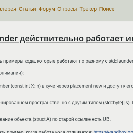
алерея
Статьи
Форум
Опросы
Трекер
Поиск
aunder действительно работает 
 примеры кода, которые работают по разному с std::launder 
онимании):
mber (const int X::n) в куче через placement new и доступ к 
лоцированном пространстве, но с другим типом (std::byte[] s
.
вание обьекта (struct A) по старой ссылке есть UB.
ать пример, когда работа кода отличается:
https://wandbox.o