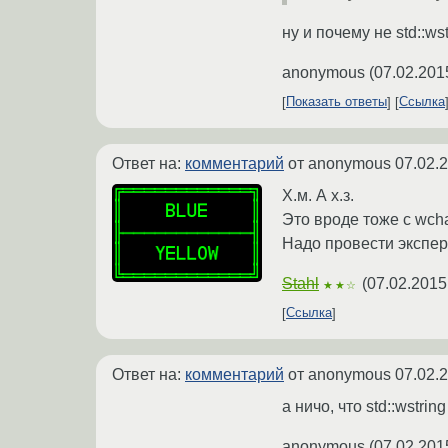
ну и почему не std::ws
anonymous
(
07.02.201
Показать ответы
Ссылка
Ответ на:
комментарий
от anonymous
07.02.
Х.м. А х.з.
Это вроде тоже с wcha
Надо провести экспер
Stahl
(
07.02.2015
★★☆
Ссылка
Ответ на:
комментарий
от anonymous
07.02.
а ничо, что std::wstrin
anonymous
(
07.02.201