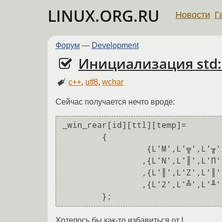
LINUX.ORG.RU
Новости
Г
Форум
—
Development
Инициализация std::
c++
,
utf8
,
wchar
Сейчас получается нечто вроде:
_win_rear[id][ttl][temp]=

	{

		 {L'M',L'╦',L'╥',L'6'}

		,{L'N',L'║',L'П',L'║'}

		,{L'║',L'Z',L'║',L'║'}

		,{L'2',L'╩',L'╨',L'А'}

Хотелось бы как-то избавиться от L.