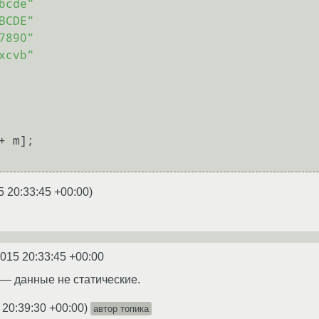
bcde"
BCDE"
7890"
xcvb"
+ m];

5 20:33:45 +00:00
)
2015 20:33:45 +00:00
— данные не статические.
 20:39:30 +00:00
)
автор топика