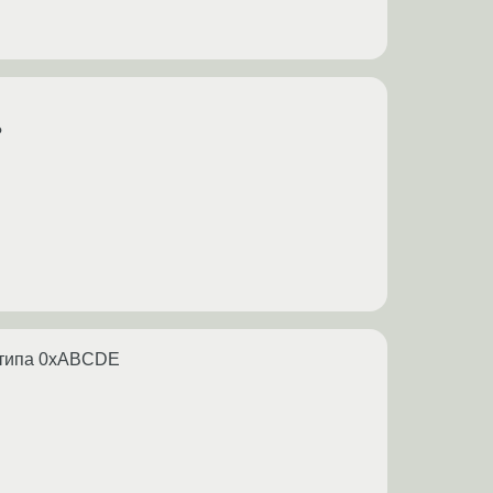
?
 типа 0xABCDE