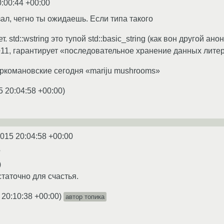
0:00:44 +00:00
ал, чегно ты ожидаешь. Если типа такого
ет. std::wstring это тупой std::basic_string (как вон другой а
+11, гарантирует «последовательное хранение данных литер
наркомановские сегодня «mariju mushrooms»
5 20:04:58 +00:00
)
2015 20:04:58 +00:00
?
)
остаточно для счастья.
 20:10:38 +00:00
)
автор топика