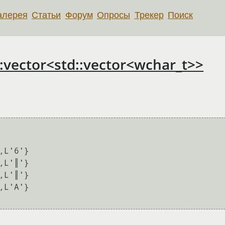
алерея
Статьи
Форум
Опросы
Трекер
Поиск
vector<std::vector<wchar_t>>