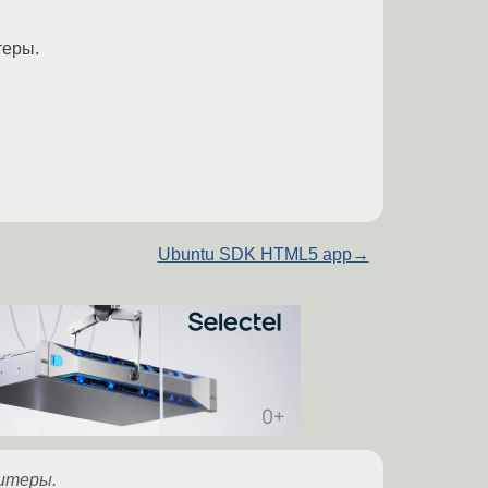
теры.
Ubuntu SDK HTML5 app
→
литеры.