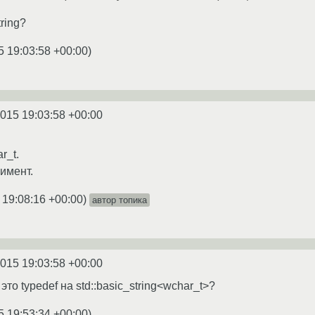
tring?
5 19:03:58 +00:00
)
2015 19:03:58 +00:00
r_t.
имент.
 19:08:16 +00:00
)
автор топика
2015 19:03:58 +00:00
g это typedef на std::basic_string<wchar_t>?
5 19:53:34 +00:00
)