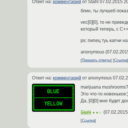
Ответ на:
комментарий
от Stahl
07.02.2015 2
блин, ты лучшеб показ
vec[0][0], то не привед
который теперь, с С+
ps: пипец туь капчи 
anonymous
(
07.02.201
Показать ответы
Ссылка
Ответ на:
комментарий
от anonymous
07.02.
marijuana mushrooms
Это что-то новенькое:
Да, [0][0] мне будет д
Stahl
(
07.02.2015
★★☆
Ссылка