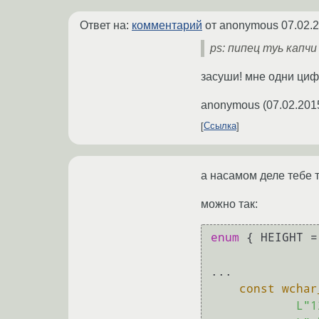
Ответ на:
комментарий
от anonymous
07.02.
ps: пипец туь капч
засуши! мне одни ци
anonymous
(
07.02.201
Ссылка
а насамом деле тебе 
можно так:
enum
 { HEIGHT =
...

const
wchar
L"1