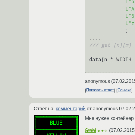
L"a
L"A
L"6
L"z
            ;

/// get [n][m]
data[n * WIDTH 
anonymous
(
07.02.201
Показать ответ
Ссылка
Ответ на:
комментарий
от anonymous
07.02.
Мне нужен контейнер 
Stahl
(
07.02.2015
★★☆