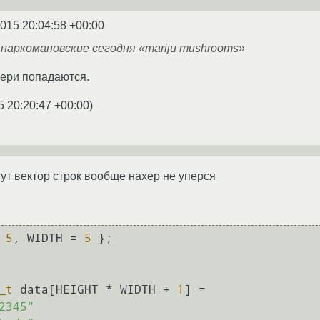
2015 20:04:58 +00:00
и наркомановские сегодня «mariju mushrooms»
фери попадаются.
5 20:20:47 +00:00
)
тут вектор строк вообще нахер не уперся
 
5
, WIDTH = 
5
 };

_t
 data[HEIGHT * WIDTH + 
1
] =

2345"