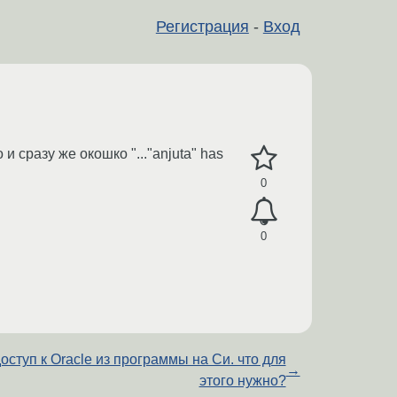
Регистрация
-
Вход
 сразу же окошко "..."anjuta" has
0
0
оступ к Oracle из программы на Си. что для
→
этого нужно?