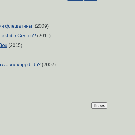
юки флешатины.
(2009)
с xkbd в Gentoo?
(2011)
lBox
(2015)
/var/run/pppd.tdb?
(2002)
Вверх