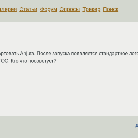
алерея
Статьи
Форум
Опросы
Трекер
Поиск
товать Anjuta. После запуска появляется стандартное лого и
NTOO. Кто что посоветует?
д