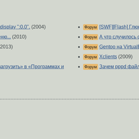
isplay ":0.0".
(2004)
[SWF][Flash] Гл
Форум
ню...
(2010)
А что случилось 
Форум
2013)
Gentoo на Virtua
Форум
Xclients
(2009)
Форум
агрузить» в «Программах и
Зачем pppd файл 
Форум