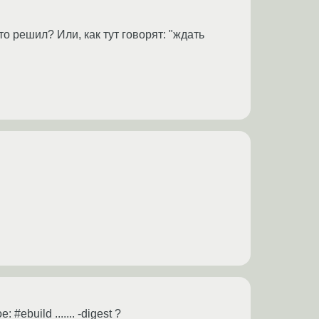
о решил? Или, как тут говорят: "ждать
ebuild ....... -digest ?