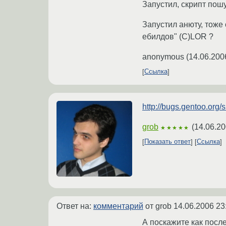
Запустил, скрипт пош
Запустил анюту, тоже 
ебилдов" (C)LOR ?
anonymous
(
14.06.200
Ссылка
http://bugs.gentoo.or
grob
(
14.06.20
★★★★★
Показать ответ
Ссылка
Ответ на:
комментарий
от grob
14.06.2006 23
А поскажите как после 