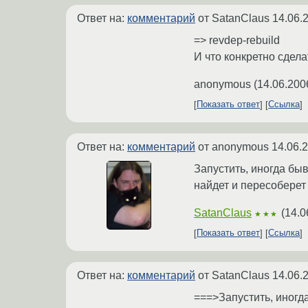
Ответ на:
комментарий
от SatanClaus
14.06.
=> revdep-rebuild
И что конкретно сдела
anonymous
(
14.06.200
Показать ответ
Ссылка
Ответ на:
комментарий
от anonymous
14.06.
Запустить, иногда бы
найдет и пересоберет 
SatanClaus
(
14.0
★★★
Показать ответ
Ссылка
Ответ на:
комментарий
от SatanClaus
14.06.
===>Запустить, иногд