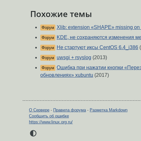
Похожие темы
Xlib: extension «SHAPE» missing on d
Форум
KDE, не сохраняются изменения ме
Форум
Не стартуют иксы CentOS 6.4_i386
(
Форум
uwsgi + rsyslog
(2013)
Форум
Ошибка при нажатии кнопки «Перез
Форум
обновлениях» xubuntu
(2017)
О Сервере
-
Правила форума
-
Разметка Markdown
Сообщить об ошибке
https://www.linux.org.ru/