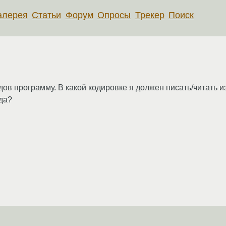
алерея
Статьи
Форум
Опросы
Трекер
Поиск
дов программу. В какой кодировке я должен писать/читать 
да?