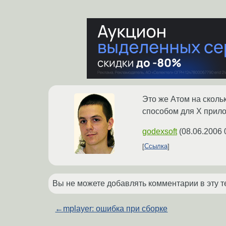
Это же Атом на сколь
способом для Х прил
godexsoft
(
08.06.2006 
Ссылка
Вы не можете добавлять комментарии в эту т
←
mplayer: ошибка при сборке