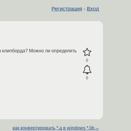
Регистрация
-
Вход
из клипборда? Можно ли определить
0
0
как конвертировать *.a в windows *.lib
→