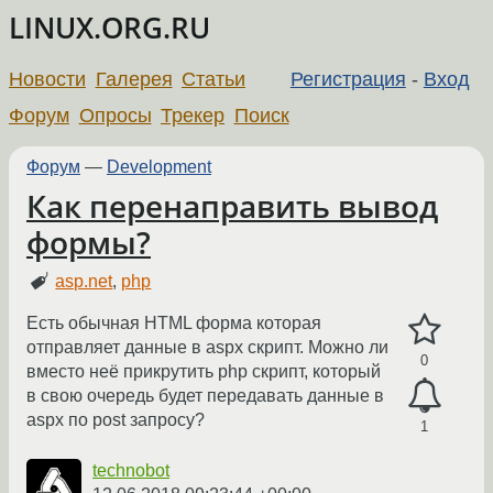
LINUX.ORG.RU
Новости
Галерея
Статьи
Регистрация
-
Вход
Форум
Опросы
Трекер
Поиск
Форум
—
Development
Как перенаправить вывод
формы?
asp.net
,
php
Есть обычная HTML форма которая
отправляет данные в aspx скрипт. Можно ли
0
вместо неё прикрутить php скрипт, который
в свою очередь будет передавать данные в
aspx по post запросу?
1
technobot