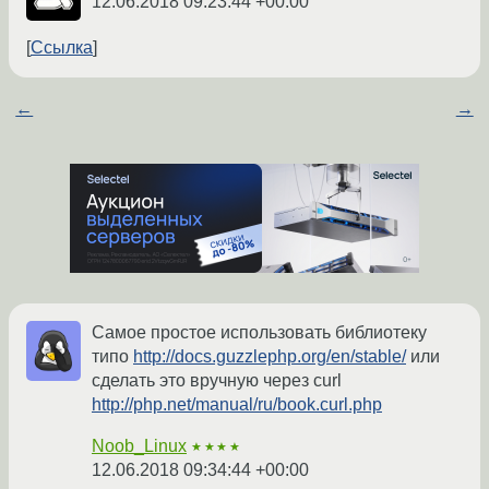
12.06.2018 09:23:44 +00:00
Ссылка
←
→
Самое простое использовать библиотеку
типо
http://docs.guzzlephp.org/en/stable/
или
сделать это вручную через curl
http://php.net/manual/ru/book.curl.php
Noob_Linux
★★★★
12.06.2018 09:34:44 +00:00