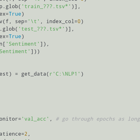
p.glob(
'train_???.tsv*'
)],

e_index=
True
)

sv(f, sep=
'\t'
, index_col=
0
)

.glob(
'test_???.tsv*'
)],

e_index=
True
)

n[
'Sentiment'
]),

Sentiment'
]))

est) = get_data(
r'C:\NLP1'
)

onitor=
'val_acc'
, 
# go through epochs as long
                          patience=
2
,
