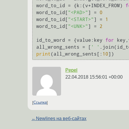
word_to_id = {k:(v+INDEX_FROM) 
f
word_to_id[
"<PAD>"
] = 
0
word_to_id[
"<START>"
] = 
1
word_to_id[
"<UNK>"
] = 
2
id_to_word = {value:key 
for
 key,
all_wrong_sents = [
' '
.join(id_t
print
(all_wrong_sents[:
10
Pepel
22.04.2018 15:56:01 +00:00
Ссылка
←
Newlines на веб-сайтах