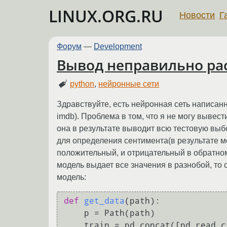
LINUX.ORG.RU
Новости
Г
Форум
—
Development
Вывод неправильно ра
python
,
нейронные сети
Здравствуйте, есть нейронная сеть написан
imdb). Проблема в том, что я не могу выве
она в результате выводит всю тестовую выб
для определения сентимента(в результате мо
положительный, и отрицательный в обратном с
модель выдает все значения в разнобой, то
модель:
def
get_data
(
path
):

    p = Path(path)

    train = pd.concat([pd.read_