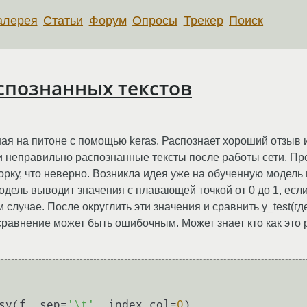
алерея
Статьи
Форум
Опросы
Трекер
Поиск
спознанных текстов
ная на питоне с помощью keras. Распознает хороший отзыв 
сти неправильно распознанные тексты после работы сети. П
орку, что неверно. Возникла идея уже на обученную модель
дель выводит значения с плавающей точкой от 0 до 1, если
лучае. После округлить эти значения и сравнить y_test(где 
 сравнение может быть ошибочным. Может знает кто как это
csv(f, sep=
'\t'
, index_col=
0
)
