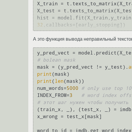
X_train = t.texts_to_matrix(X_tr
X_test = t.texts_to_matrix(X_tes
hist = model.fit(X_train,y_train
32
А это функция вывода неправильный тексто
# bolean mask
mask = (y_pred_vect != y_test).
a
print
print
(
len
(mask))

num_words=
5000
# only use top 10
INDEX_FROM=
3
# word index offs
# этот шаг нужен чтобы получить 
(train_x, _), (test_x, _) = imdb
x_wrong = test_x[mask]

word_to_id = imdb.get_word_index(