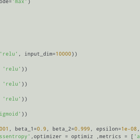
                       mode=
'max'
)

'relu'
, input_dim=
10000
))

 
'relu'
))

 
'relu'
))

 
'relu'
))

igmoid'
))

001
, beta_1=
0.9
, beta_2=
0.999
, epsilon=
1e-08
,
ssentropy'
,optimizer = optimiz ,metrics = [
'a