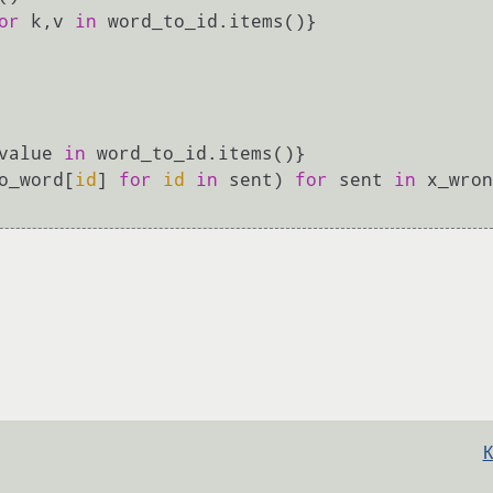
or
 k,v 
in
 word_to_id.items()}

value 
in
 word_to_id.items()}

o_word[
id
] 
for
id
in
 sent) 
for
 sent 
in
К