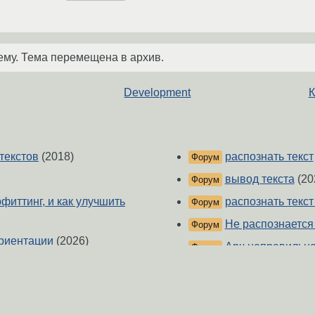
ему. Тема перемещена в архив.
Development
К
текстов
(2018)
распознать текст
Форум
вывод текста
(20
Форум
рфиттинг, и как улучшить
распознать текс
Форум
Не распознается
Форум
риентации
(2026)
Арч неправильно
Форум
возбуждения
(2026)