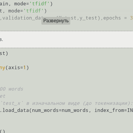
ain, mode=
'tfidf'
)

t, mode=
'tfidf'
)

,validation_data = (X_test,y_test),epochs = 
3
Развернуть
в.
ny
(axis=
1
00 words
et
`test_x` в изначальном виде (до токенизации):
.load_data(num_words=num_words, index_from=IN
)
