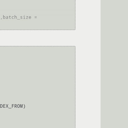
,batch_size = 
DEX_FROM)
