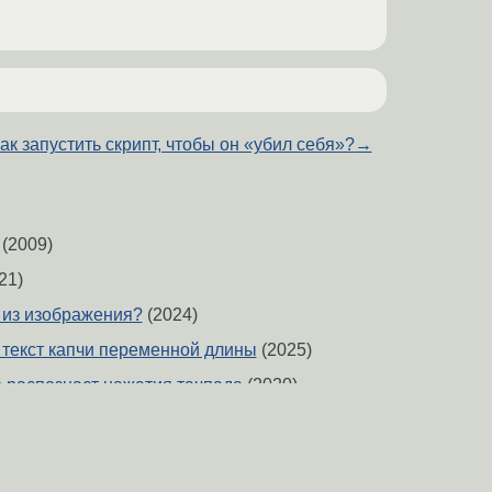
ак запустить скрипт, чтобы он «убил себя»?
→
(2009)
21)
т из изображения?
(2024)
 текст капчи переменной длины
(2025)
 распознает нажатия тачпада
(2020)