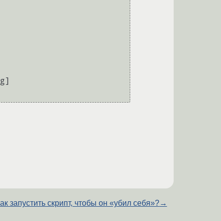
ак запустить скрипт, чтобы он «убил себя»?
→