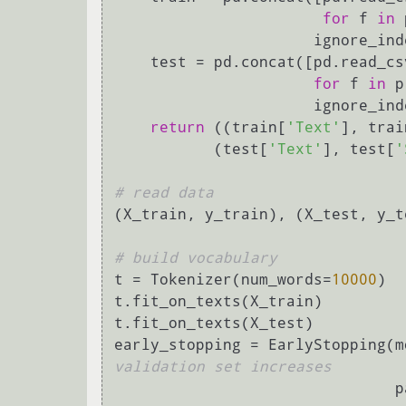
for
 f 
in
 
                      ignor
    test = pd.concat([pd.read_c
for
 f 
in
 p
                      ignor
return
 ((train[
'Text'
], trai
           (test[
'Text'
], test[
'
# read data
(X_train, y_train), (X_test, y_t
# build vocabulary
t = Tokenizer(num_words=
10000
)

t.fit_on_texts(X_train)

t.fit_on_texts(X_test)

early_stopping = EarlyStopping(m
validation set increases
     