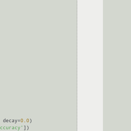
 decay=
0.0
)

ccuracy'
])
