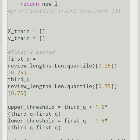
return
#print(len(data_train['Sentiment']))
X_train = []

y_train = []

#Tukey's method
first_q = 
review_lengths.Len.quantile([
0.25
])
[
0.25
]

third_q = 
review_lengths.Len.quantile([
0.75
])
[
0.75
]

upper_threshold = third_q + 
1.5
*
(third_q-first_q)

lower_threshold = first_q - 
1.5
*
(third_q-first_q)
