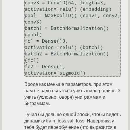
conv3 = Conv1D(64, length=3, 
activation='relu') (embedding)

pool = MaxPool1D() (conv1, conv2, 
conv3)

batch1 = BatchNormalization() 
(pool)

fc1 = Dense(10, 
activation='relu') (batch1)

batch2 = BatchNormalization() 
(fc1)

fc2 = Dense(1, 
Вроде как меньше параметров, при этом
нам не надо пытаться учить фильтр длины 3
учить (условно говоря) униграммам и
биграммам.
- учил бы дольше одной эпохи, чтобы видеть
динамику train_loss,val_loss. Наверняка у
тебя будет переобучение (что выразится в