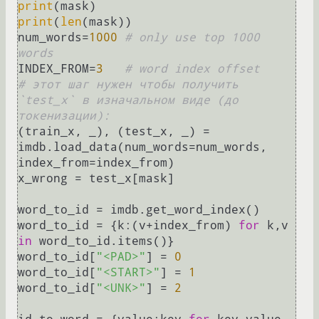
print
print
(
len
(mask))

num_words=
1000
# only use top 1000 
words
INDEX_FROM=
3
# word index offset
# этот шаг нужен чтобы получить 
`test_x` в изначальном виде (до 
токенизации):    
(train_x, _), (test_x, _) = 
imdb.load_data(num_words=num_words, 
index_from=index_from)

x_wrong = test_x[mask]

word_to_id = imdb.get_word_index()

word_to_id = {k:(v+index_from) 
for
 k,v 
in
 word_to_id.items()}

word_to_id[
"<PAD>"
] = 
0
word_to_id[
"<START>"
] = 
1
word_to_id[
"<UNK>"
] = 
2