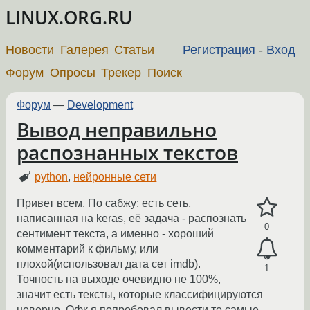
LINUX.ORG.RU
Новости
Галерея
Статьи
Регистрация
-
Вход
Форум
Опросы
Трекер
Поиск
Форум
—
Development
Вывод неправильно
распознанных текстов
python
,
нейронные сети
Привет всем. По сабжу: есть сеть,
написанная на keras, её задача - распознать
0
сентимент текста, а именно - хороший
комментарий к фильму, или
плохой(использовал дата сет imdb).
1
Точность на выходе очевидно не 100%,
значит есть тексты, которые классифицируются
неверно. Офк я попробовал вывести те самые