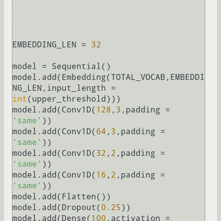
EMBEDDING_LEN = 
32
model = Sequential()

model.add(Embedding(TOTAL_VOCAB,EMBEDDI
NG_LEN,input_length = 
int
(upper_threshold)))

model.add(Conv1D(
128
,
3
,padding = 
'same'
))

model.add(Conv1D(
64
,
3
,padding = 
'same'
))

model.add(Conv1D(
32
,
2
,padding = 
'same'
))

model.add(Conv1D(
16
,
2
,padding = 
'same'
))

model.add(Flatten())

model.add(Dropout(
0.25
))

model.add(Dense(
100
,activation = 