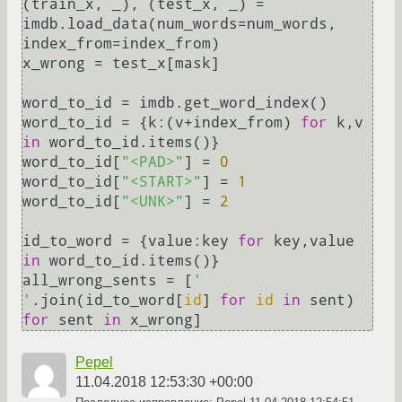
(train_x, _), (test_x, _) = 
imdb.load_data(num_words=num_words, 
index_from=index_from)

x_wrong = test_x[mask]

word_to_id = imdb.get_word_index()

word_to_id = {k:(v+index_from) 
for
 k,v 
in
 word_to_id.items()}

word_to_id[
"<PAD>"
] = 
0
word_to_id[
"<START>"
] = 
1
word_to_id[
"<UNK>"
] = 
2
id_to_word = {value:key 
for
 key,value 
in
 word_to_id.items()}

all_wrong_sents = [
' 
'
.join(id_to_word[
id
] 
for
id
in
 sent) 
for
 sent 
in
Pepel
11.04.2018 12:53:30 +00:00