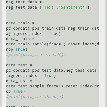
neg_test_data = 
neg_test_data[[
'Text'
,
'Sentiment'
]]

data_train = 
pd.concat([pos_train_data,neg_train_dat
a],ignore_index = 
True
)

data_train = 
data_train.sample(frac=
1
).reset_index(d
rop=
True
#print(data_train.head())
data_test = 
pd.concat([pos_test_data,neg_test_data]
,ignore_index = 
True
)

data_test = 
data_test.sample(frac=
1
).reset_index(dr
op=
True
#print(data_test.head())