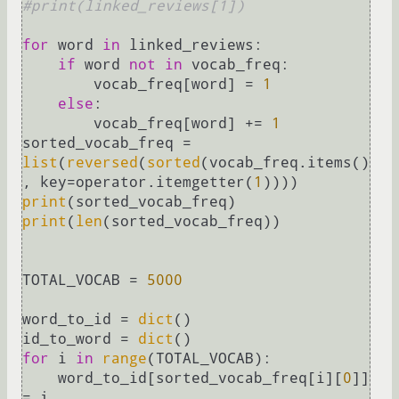
#print(linked_reviews[1])
for
 word 
in
 linked_reviews:

if
 word 
not
in
 vocab_freq:

        vocab_freq[word] = 
1
else
:

        vocab_freq[word] += 
1
sorted_vocab_freq = 
list
(
reversed
(
sorted
(vocab_freq.items()
, key=operator.itemgetter(
1
print
print
(
len
(sorted_vocab_freq))

TOTAL_VOCAB = 
5000
word_to_id = 
dict
()

id_to_word = 
dict
for
 i 
in
range
(TOTAL_VOCAB):

    word_to_id[sorted_vocab_freq[i][
0
]] 
= i
