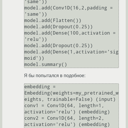
'same'))

model.add(Conv1D(16,2,padding = 
'same'))

model.add(Flatten())

model.add(Dropout(0.25))

model.add(Dense(100,activation = 
'relu'))

model.add(Dropout(0.25))

model.add(Dense(1,activation='sig
moid'))

Я бы попытался в подобное:
embedding = 
Embedding(weights=my_pretrained_w
eights, trainable=False) (input)

conv1 = Conv1D(64, length=1, 
activation='relu') (embedding)

conv2 = Conv1D(64, length=2, 
activation='relu') (embedding)
