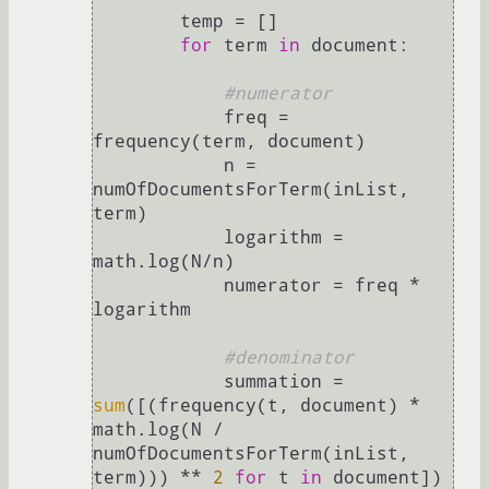
        temp = []

for
 term 
in
 document:

#numerator
            freq = 
frequency(term, document)

            n = 
numOfDocumentsForTerm(inList, 
term)

            logarithm = 
math.log(N/n)

            numerator = freq * 
logarithm

#denominator
            summation = 
sum
([(frequency(t, document) * 
math.log(N / 
numOfDocumentsForTerm(inList, 
term))) ** 
2
for
 t 
in
 document])
