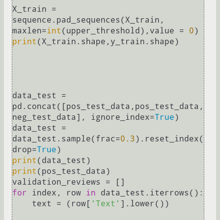
X_train = 
sequence.pad_sequences(X_train, 
maxlen=
int
(upper_threshold),value = 
0
print
(X_train.shape,y_train.shape)

data_test = 
pd.concat([pos_test_data,pos_test_data, 
neg_test_data], ignore_index=
True
)

data_test = 
data_test.sample(frac=
0.3
).reset_index(
drop=
True
print
print
(pos_test_data)

for
 index, row 
in
 data_test.iterrows():

    text = (row[
'Text'
].lower())
