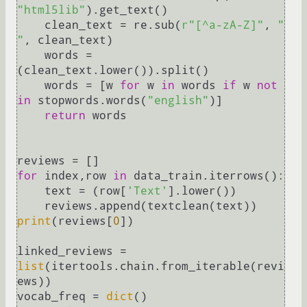
"html5lib"
).get_text()

    clean_text = re.sub(
r"[^a-zA-Z]"
, 
" 
"
, clean_text)

    words = 
(clean_text.lower()).split()

    words = [w 
for
 w 
in
 words 
if
 w 
not
in
 stopwords.words(
"english"
)]

return
 words

for
 index,row 
in
 data_train.iterrows():

    text = (row[
'Text'
].lower())

print
(reviews[
0
])

linked_reviews = 
list
(itertools.chain.from_iterable(revi
ews))

vocab_freq = 
dict