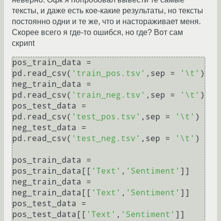
тексты, и даже есть кое-какие результаты, но тексты
постоянно одни и те же, что и настораживает меня.
Скорее всего я где-то ошибся, но где? Вот сам
скрипt
pos_train_data = 
pd.read_csv(
'train_pos.tsv'
,sep = 
'\t'
)

neg_train_data = 
pd.read_csv(
'train_neg.tsv'
,sep = 
'\t'
)

pos_test_data = 
pd.read_csv(
'test_pos.tsv'
,sep = 
'\t'
)

neg_test_data = 
pd.read_csv(
'test_neg.tsv'
,sep = 
'\t'
)

pos_train_data = 
pos_train_data[[
'Text'
,
'Sentiment'
]]

neg_train_data = 
neg_train_data[[
'Text'
,
'Sentiment'
]]

pos_test_data = 
pos_test_data[[
'Text'
,
'Sentiment'
]]
