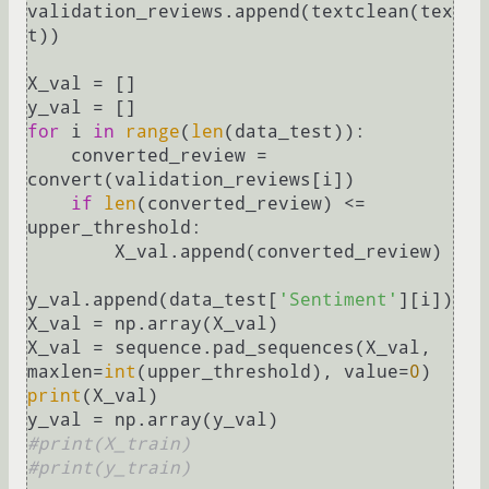
validation_reviews.append(textclean(tex
t))

X_val = []

for
 i 
in
range
(
len
(data_test)):

    converted_review = 
convert(validation_reviews[i])

if
len
(converted_review) <= 
upper_threshold:

        X_val.append(converted_review)

y_val.append(data_test[
'Sentiment'
][i])

X_val = np.array(X_val)

X_val = sequence.pad_sequences(X_val, 
maxlen=
int
(upper_threshold), value=
0
print
(X_val)

#print(X_train)
#print(y_train)