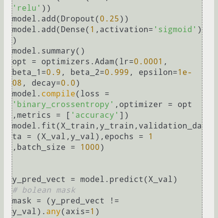
'relu'
))

model.add(Dropout(
0.25
))

model.add(Dense(
1
,activation=
'sigmoid'
)
)

model.summary()

opt = optimizers.Adam(lr=
0.0001
, 
beta_1=
0.9
, beta_2=
0.999
, epsilon=
1e-
08
, decay=
0.0
)

model.
compile
(loss = 
'binary_crossentropy'
,optimizer = opt 
,metrics = [
'accuracy'
])

model.fit(X_train,y_train,validation_da
ta = (X_val,y_val),epochs = 
1
,batch_size = 
1000
)

# bolean mask
mask = (y_pred_vect != 
y_val).
any
(axis=
1