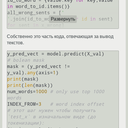
id_to_word = {value:key 
for
 key,value 
in
 word_to_id.items()}

all_wrong_sents = [
' 
'
.join(id_to_word[
id
] 
for
id
in
 sent) 
Развернуть
for
 sent 
in
Cобственно это часть кода, отвечающая за вывод
текстов.
# bolean mask
mask = (y_pred_vect != 
y_val).
any
(axis=
1
print
print
(
len
(mask))

num_words=
1000
# only use top 1000 
words
INDEX_FROM=
3
# word index offset
# этот шаг нужен чтобы получить 
`test_x` в изначальном виде (до 
токенизации):    