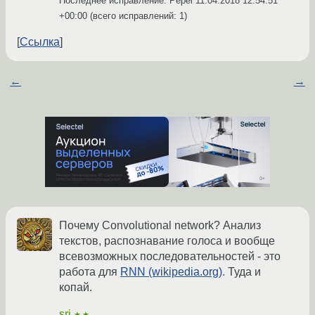
Последнее исправление: Pepel
11.04.2018 12:54:51
+00:00
(всего исправлений: 1)
Ссылка
←
→
Почему Convolutional network? Анализ
текстов, распознавание голоса и вообще
всевозможных последовательностей - это
работа для
RNN (wikipedia.org)
. Туда и
копай.
srj
★★