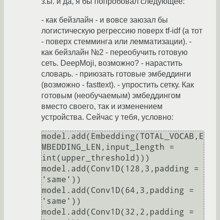
з.ы. и да, я бы попробовал следующее:
- как бейзлайн - и вовсе заюзал бы
логистическую регрессию поверх tf-idf (а тот
- поверх стемминга или лемматизации). -
как бейзлайн №2 - переобучить готовую
сеть. DeepMoji, возможно? - нарастить
словарь. - приюзать готовые эмбеддинги
(возможно - fasttext). - упростить сетку. Как
готовым (необучаемым) эмбеддингом
вместо своего, так и изменением
устройства. Сейчас у тебя, условно:
model.add(Embedding(TOTAL_VOCAB,E
MBEDDING_LEN,input_length = 
int(upper_threshold)))

model.add(Conv1D(128,3,padding = 
'same'))

model.add(Conv1D(64,3,padding = 
'same'))

model.add(Conv1D(32,2,padding = 