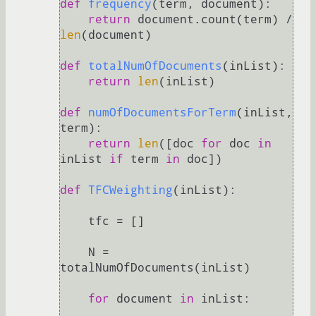
def
frequency
(
term, document
):

return
 document.count(term) / 
len
(document)

def
totalNumOfDocuments
(
inList
):

return
len
(inList)

def
numOfDocumentsForTerm
(
inList, 
term
):

return
len
([doc 
for
 doc 
in
inList 
if
 term 
in
 doc])

def
TFCWeighting
(
inList
):

    tfc = []

    N = 
totalNumOfDocuments(inList)

for
 document 
in
 inList:
