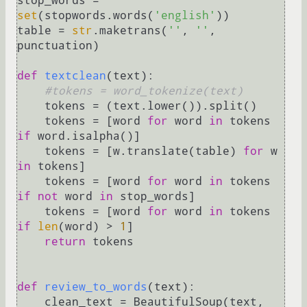
stop_words = 
set
(stopwords.words(
'english'
))

table = 
str
.maketrans(
''
, 
''
, 
punctuation)

def
textclean
(
text
):

#tokens = word_tokenize(text)
    tokens = (text.lower()).split()

    tokens = [word 
for
 word 
in
 tokens 
if
 word.isalpha()]

    tokens = [w.translate(table) 
for
 w 
in
 tokens]

    tokens = [word 
for
 word 
in
 tokens 
if
not
 word 
in
 stop_words]

    tokens = [word 
for
 word 
in
 tokens 
if
len
(word) > 
1
]

return
 tokens

def
review_to_words
(
text
):

    clean_text = BeautifulSoup(text, 