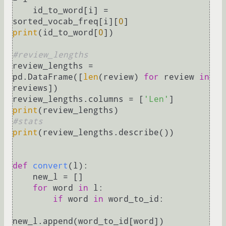
    id_to_word[i] = 
sorted_vocab_freq[i][
0
print
(id_to_word[
0
])

#review_lengths
review_lengths = 
pd.DataFrame([
len
(review) 
for
 review 
in
reviews])

review_lengths.columns = [
'Len'
print
#stats
print
(review_lengths.describe())

def
convert
(
l
):

    new_l = []

for
 word 
in
 l:

if
 word 
in
 word_to_id:

new_l.append(word_to_id[word])
