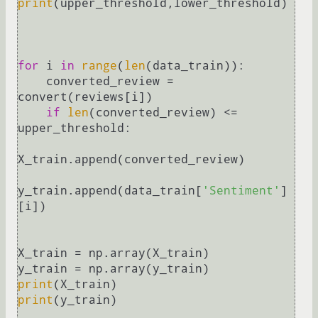
print
(upper_threshold,lower_threshold)

for
 i 
in
range
(
len
(data_train)):

    converted_review = 
convert(reviews[i])

if
len
(converted_review) <= 
upper_threshold:

X_train.append(converted_review)

y_train.append(data_train[
'Sentiment'
]
[i])

X_train = np.array(X_train)

print
print
(y_train)
