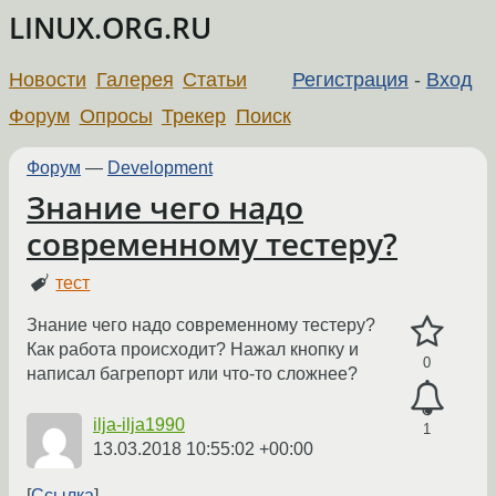
LINUX.ORG.RU
Новости
Галерея
Статьи
Регистрация
-
Вход
Форум
Опросы
Трекер
Поиск
Форум
—
Development
Знание чего надо
современному тестеру?
тест
Знание чего надо современному тестеру?
Как работа происходит? Нажал кнопку и
0
написал багрепорт или что-то сложнее?
ilja-ilja1990
1
13.03.2018 10:55:02 +00:00
Ссылка