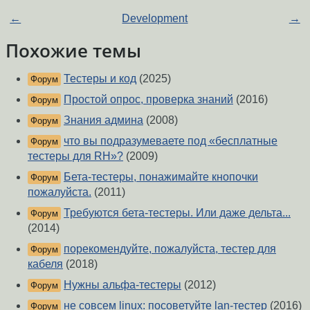
←
Development
→
Похожие темы
Тестеры и код
(2025)
Форум
Простой опрос, проверка знаний
(2016)
Форум
Знания админа
(2008)
Форум
что вы подразумеваете под «бесплатные
Форум
тестеры для RH»?
(2009)
Бета-тестеры, понажимайте кнопочки
Форум
пожалуйста.
(2011)
Требуются бета-тестеры. Или даже дельта...
Форум
(2014)
порекомендуйте, пожалуйста, тестер для
Форум
кабеля
(2018)
Нужны альфа-тестеры
(2012)
Форум
не совсем linux: посоветуйте lan-тестер
(2016)
Форум