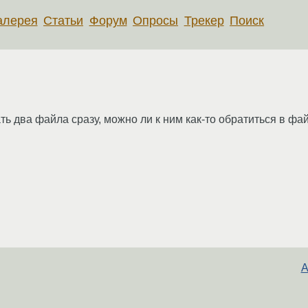
алерея
Статьи
Форум
Опросы
Трекер
Поиск
 два файла сразу, можно ли к ним как-то обратиться в фай
А