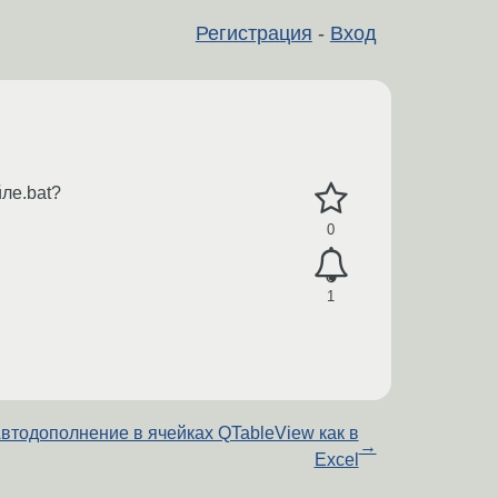
Регистрация
-
Вход
ле.bat?
0
1
втодополнение в ячейках QTableView как в
→
Excel