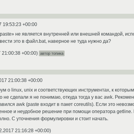
7 19:53:23 +00:00
«paste» не является внутренней или внешней командой, и
ести это в файл.bat, наверное не туда нужно да?
 21:00:38 +00:00
)
автор топика
017 21:00:38 +00:00
рум о linux, unix и соответствующих инструментах, к которы
о не сделали я не понимаю, откуда тогда у вас awk. Рекомен
вился awk (paste входит в пакет coreutils). Если это нево
ченное и неудобное решение при помощи оператора getline.
но. С уточнения формулировки и стоит начать.
2.2017 21:16:28 +00:00
)