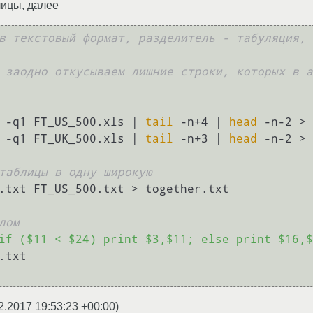
лицы, далее
в текстовый формат, разделитель - табуляция, 
 заодно откусываем лишние строки, которых в а
 -q1 FT_US_500.xls | 
tail
 -n+4 | 
head
 -n-2 > 
 -q1 FT_UK_500.xls | 
tail
 -n+3 | 
head
 -n-2 > 
таблицы в одну широкую
.txt FT_US_500.txt > together.txt

лом
if ($11 < $24) print $3,$11; else print $16,$
txt

2.2017 19:53:23 +00:00
)