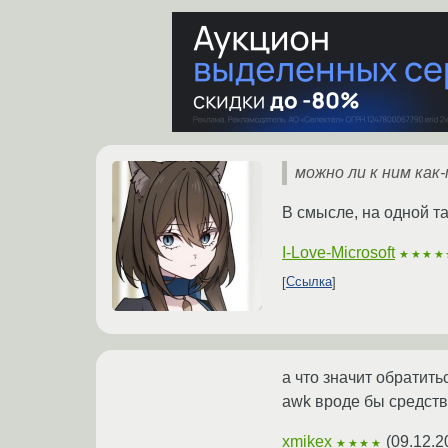
можно ли к ним как
В смысле, на одной 
I-Love-Microsoft
★★★★
Ссылка
а что значит обратит
awk вроде бы средство
xmikex
(
09.12.2
★★★★