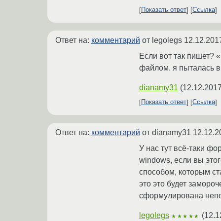
Показать ответ
Ссылка
Ответ на:
комментарий
от legolegs
12.12.201
Если вот так пишет? 
файлом. я пыталась вв
dianamy31
(
12.12.2017
Показать ответ
Ссылка
Ответ на:
комментарий
от dianamy31
12.12.2
У нас тут всё-таки фо
windows, если вы этог
способом, которым ста
это это будет заморо
сформулирована непол
legolegs
(
12.1
★★★★★