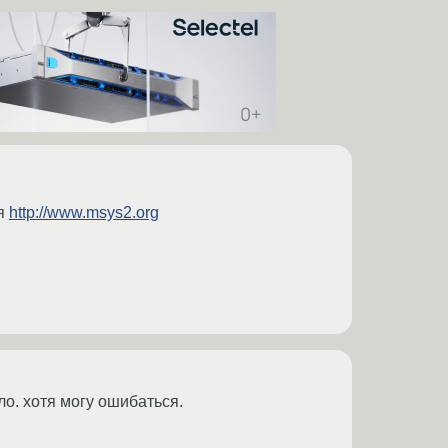
ся
http://www.msys2.org
ло. хотя могу ошибаться.