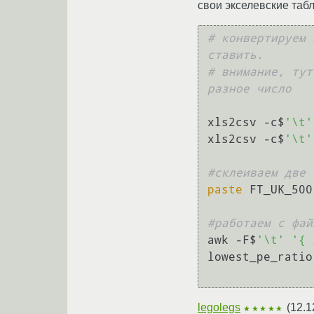
свои экселевские таб
# конвертируем 
ставить.
# внимание, тут
разное число
xls2csv -c$
'\t'
xls2csv -c$
'\t'
#склеиваем две 
paste
 FT_UK_500
#работаем с фай
awk -F$
'\t'
'{ 
lowest_pe_ratio.
legolegs
(
12.1
★★★★★