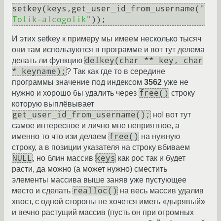
setkey(keys,get_user_id_from_username(
"
Tolik-alcogolik"
И этих setkey к примеру мы имеем несколько тысяч
они там используются в программе и вот тут делема
delkey(char ** key, char
делать ли функцию
* keyname);
? Так как где то в середине
программы значение под индексом
3562
уже не
free()
нужно и хорошо бы удалить через
строку
которую выплёвывает
get_user_id_from_username();
но! вот тут
самое интересное и лично мне неприятное, а
free()
именно то что изи делаем
на нужную
строку, а в позиции указателя на строку вбиваем
NULL
keys
, но блин массив
как рос так и будет
расти, да можно (а может нужно) сместить
элементы массива выше заняв уже пустующее
realloc()
место и сделать
на весь массив удалив
хвост, с одной стороны не хочется иметь «дырявый»
и вечно растущий массив (пусть он при огромных