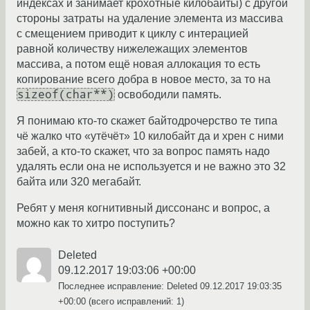
индексах и занимает крохотные килобайты) с другой
стороны затраты на удаление элемента из массива
с смещением приводит к циклу с интерацией
равной количеству нижележащих элементов
массива, а потом ещё новая аллокация то есть
копирование всего добра в новое место, за то на
sizeof(char**)
освободили память.
Я понимаю кто-то скажет байтодрочерство те типа
чё жалко что «утёчёт» 10 килобайт да и хрен с ними
забей, а кто-то скажет, что за вопрос память надо
удалять если она не используется и не важно это 32
байта или 320 мегабайт.
Ребят у меня когнитивный диссонанс и вопрос, а
можно как то хитро поступить?
Deleted
09.12.2017 19:03:06 +00:00
Последнее исправление: Deleted
09.12.2017 19:03:35
+00:00
(всего исправлений: 1)