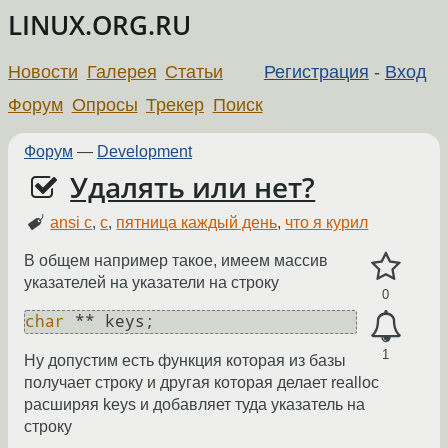
LINUX.ORG.RU
Новости
Галерея
Статьи
Регистрация
-
Вход
Форум
Опросы
Трекер
Поиск
Форум
—
Development
Удалять или нет?
ansi c
,
c
,
пятница каждый день
,
что я курил
В общем например такое, имеем массив
указателей на указатели на строку
0
char
1
Ну допустим есть функция которая из базы
получает строку и другая которая делает realloc
расширяя keys и добавляет туда указатель на
строку