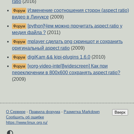
ratio
(2016)
Изменение соотношения сторон (aspect ratio)
Форум
видео в Линуксе
(2009)
[python]Чем можно прочитать aspect ratio у
Форум
медия файла ?
(2011)
mplayer сделать png скриншот и сохранить
Форум
оригинальный aspect ratio
(2009)
digiKam && kipi-plugins 1.6.0
(2010)
Форум
[xorg-video-intel][widescreen] Как при
Форум
переключении в 800x600 сохранять aspect ratio?
(2009)
О Сервере
-
Правила форума
-
Разметка Markdown
Вверх
Сообщить об ошибке
https://www.linux.org.ru/