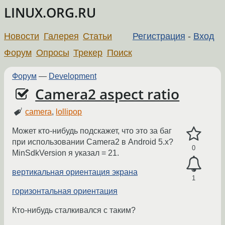
LINUX.ORG.RU
Новости
Галерея
Статьи
Регистрация
-
Вход
Форум
Опросы
Трекер
Поиск
Форум
—
Development
Camera2 aspect ratio
camera
,
lollipop
Может кто-нибудь подскажет, что это за баг
при использовании Camera2 в Android 5.x?
0
MinSdkVersion я указал = 21.
вертикальная ориентация экрана
1
горизонтальная ориентация
Кто-нибудь сталкивался с таким?