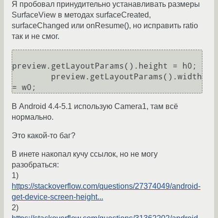
Я пробовал принудительно устанавливать размеры
SurfaceView в методах surfaceCreated,
surfaceChanged или onResume(), но исправить ratio
так и не смог.
preview.getLayoutParams().height = h0;

        preview.getLayoutParams().width 
В Android 4.4-5.1 использую Camera1, там всё
нормально.
Это какой-то баг?
В инете накопал кучу ссылок, но не могу
разобраться:
1)
https://stackoverflow.com/questions/27374049/android-
get-device-screen-height...
2)