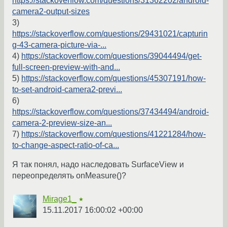
https://stackoverflow.com/questions/31362202/android-
camera2-output-sizes
3)
https://stackoverflow.com/questions/29431021/capturin
g-43-camera-picture-via-...
4)
https://stackoverflow.com/questions/39044494/get-
full-screen-preview-with-and...
5)
https://stackoverflow.com/questions/45307191/how-
to-set-android-camera2-previ...
6)
https://stackoverflow.com/questions/37434494/android-
camera-2-preview-size-an...
7)
https://stackoverflow.com/questions/41221284/how-
to-change-aspect-ratio-of-ca...
Я так понял, надо наследовать SurfaceView и
переопределять onMeasure()?
Mirage1_
★
15.11.2017 16:00:02 +00:00