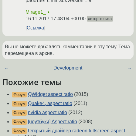
работает с minSdkVersion = 9.
Mirage1_
★
16.11.2017 17:48:04 +00:00
автор топика
Ссылка
Вы не можете добавлять комментарии в эту тему. Тема
перемещена в архив.
←
Development
→
Похожие темы
QWidget aspect ratio
(2015)
Форум
Quake4, aspect ratio
(2011)
Форум
nvidia aspect ratio
(2012)
Форум
[ноутбуки] Aspect ratio
(2008)
Форум
Открытый драйвер radeon fullscreen aspect
Форум