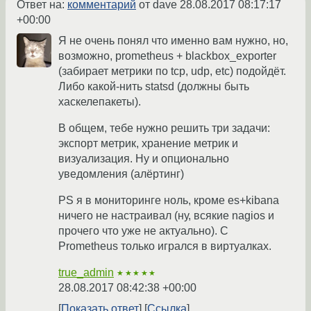
Ответ на:
комментарий
от dave
28.08.2017 08:17:17
+00:00
Я не очень понял что именно вам нужно, но,
возможно, prometheus + blackbox_exporter
(забирает метрики по tcp, udp, etc) подойдёт.
Либо какой-нить statsd (должны быть
хаскелепакеты).
В общем, тебе нужно решить три задачи:
экспорт метрик, хранение метрик и
визуализация. Ну и опционально
уведомления (алёртинг)
PS я в мониторинге ноль, кроме es+kibana
ничего не настраивал (ну, всякие nagios и
прочего что уже не актуально). С
Prometheus только игрался в виртуалках.
true_admin
★★★★★
28.08.2017 08:42:38 +00:00
Показать ответ
Ссылка