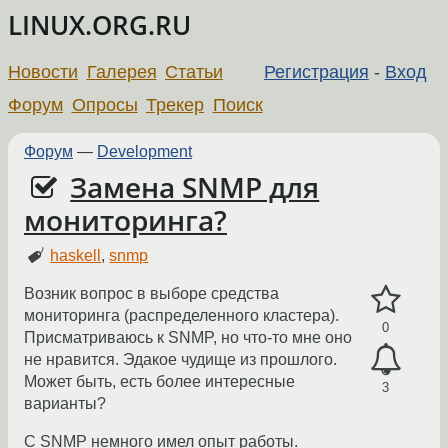
LINUX.ORG.RU
Новости
Галерея
Статьи
Регистрация
-
Вход
Форум
Опросы
Трекер
Поиск
Форум
—
Development
Замена SNMP для
мониторинга?
haskell
,
snmp
Возник вопрос в выборе средства
мониторинга (распределенного кластера).
0
Присматриваюсь к SNMP, но что-то мне оно
не нравится. Эдакое чудище из прошлого.
Может быть, есть более интересные
3
варианты?
С SNMP немного имел опыт работы.