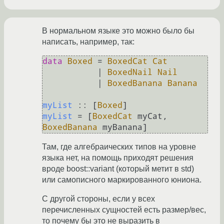
В нормальном языке это можно было бы
написать, например, так:
data
Boxed
 = 
BoxedCat
Cat
           | 
BoxedNail
Nail
           | 
BoxedBanana
Banana
myList
 :: [
Boxed
myList
 = [
BoxedCat
 myCat, 
BoxedBanana
Там, где алгебраических типов на уровне
языка нет, на помощь приходят решения
вроде boost::variant (который метит в std)
или самописного маркированного юниона.
С другой стороны, если у всех
перечисленных сущностей есть размер/вес,
то почему бы это не выразить в