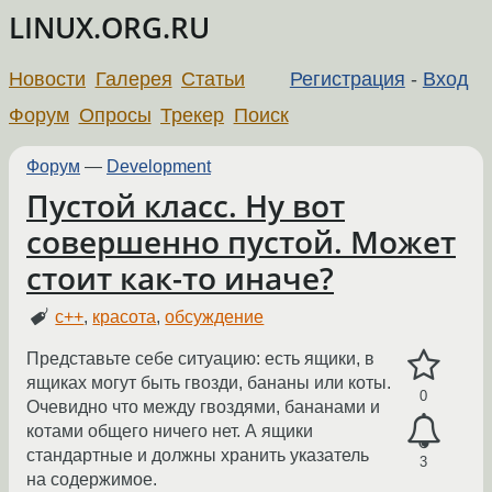
LINUX.ORG.RU
Новости
Галерея
Статьи
Регистрация
-
Вход
Форум
Опросы
Трекер
Поиск
Форум
—
Development
Пустой класс. Ну вот
совершенно пустой. Может
стоит как-то иначе?
c++
,
красота
,
обсуждение
Представьте себе ситуацию: есть ящики, в
ящиках могут быть гвозди, бананы или коты.
0
Очевидно что между гвоздями, бананами и
котами общего ничего нет. А ящики
стандартные и должны хранить указатель
3
на содержимое.