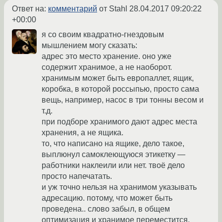
Ответ на:
комментарий
от Stahl
28.04.2017 09:20:22
+00:00
я со своим квадратно-гнездовым
мышлением могу сказать:
адрес это место хранение. оно уже
содержит хранимое, а не наоборот.
хранимым может быть европаллет, ящик,
коробка, в которой россыпью, просто сама
вещь, например, насос в три тонны весом и
т.д.
при подборе хранимого дают адрес места
хранения, а не ящика.
то, что написано на ящике, дело такое,
выплюнул самоклеющуюся этикетку —
работники наклеили или нет. твоё дело
просто напечатать.
и уж точно нельзя на хранимом указывать
адресацию. потому, что может быть
проведена.. слово забыл, в общем
оптимизация и хранимое переместится.