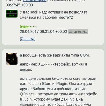
09:27:45 +00:00
У вас злой надсмотрщик не позволяет
смеяться на рабочем месте?:)
Stahl
★★☆
28.04.2017 09:31:04 +00:00
автор топика
Ссылка
а вообще, есть же варианты типа COM.
например ящик - интерфейс. вот как я
делаю:
есть центральная библиотека core, которая
дает классы ICore и IPlugin. Она же грузит
другие библиотеки и добывает из них
QObjectы, которые должны дать интерфейс
IPlugin, которому будет дан init, а на
удалении еще что нибудь. Есть еще куча