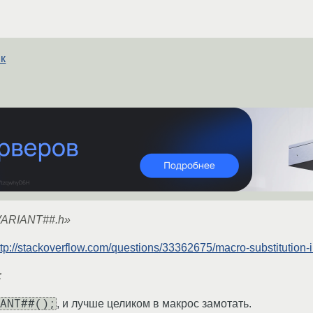
 к
#VARIANT##.h»
ttp://stackoverflow.com/questions/33362675/macro-substitution-in
;
ANT##();
, и лучше целиком в макрос замотать.