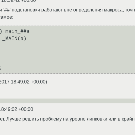
 18:39:42 +00:00
или '##' подстановки работают вне определения макроса, точн
самое:
) main_##a

 _MAIN(a)

2017 18:49:02 +00:00
)
18:49:02 +00:00
нет. Лучше решить проблему на уровне линковки или в крайн