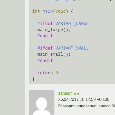
int
main
(
void
)
 {

#
ifdef
 VARIANT_LARGE
  main_large();

#
endif
#
ifdef
 VARIANT_SMALL
  main_small();

#
endif
return
0
;

samson
★★
26.04.2017 18:17:59 +00:00
Последнее исправление: samson
26