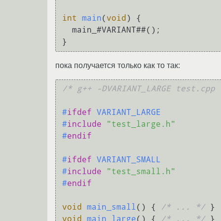
int
main
(
void
)
 {

  main_#VARIANT##();

пока получается только как то так:
/* g++ -DVARIANT_LARGE test.cpp 
#
ifdef
 VARIANT_LARGE
#
include
"test_large.h"
#
endif
#
ifdef
 VARIANT_SMALL
#
include
"test_small.h"
#
endif
void
main_small
()
 { 
/* ... */
void
main_large
()
 { 
/* ... */
 }
