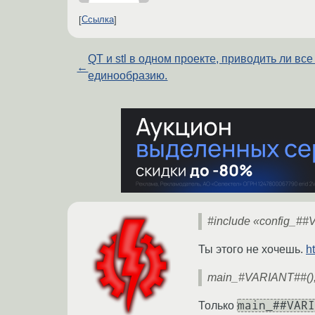
Ссылка
QT и stl в одном проекте, приводить ли все
←
единообразию.
#include «config_#
Ты этого не хочешь.
h
main_#VARIANT##()
main_##VARI
Только