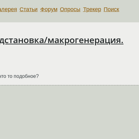
алерея
Статьи
Форум
Опросы
Трекер
Поиск
одстановка/макрогенерация.
что то подобное?
e VARIANT large                                   