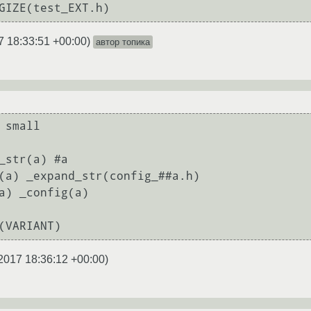
7 18:33:51 +00:00
)
автор топика
 small

_str(a) #a

(a) _expand_str(config_##a.h)

a) _config(a)

2017 18:36:12 +00:00
)