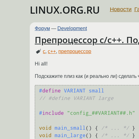
LINUX.ORG.RU
Новости
Г
Форум
—
Development
Препроцессор c/c++. П
c
,
c++
,
препроцессор
Hi all!
Подскажите плиз как (и реально ли) сделать 
#
define
 VARIANT small
// #defin
#
include
"config_##VARIANT##.h"
void
main_small
()
 { 
/* ... */
void
main_large
()
 { 
/* ... */
 }
