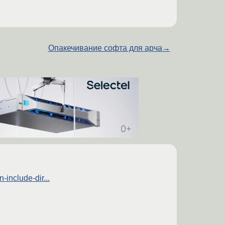
Опакечивание софта для арча
→
-include-dir...