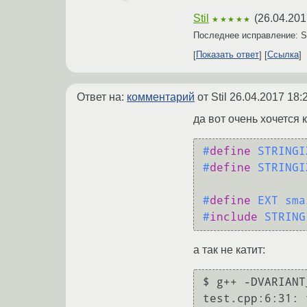
Stil
(
26.04.201
★★★★★
Последнее исправление: S
Показать ответ
Ссылка
Ответ на:
комментарий
от Stil
26.04.2017 18:
да вот очень хочется к
#
define
 STRINGI
#
define
 STRINGI
#
define
 EXT sma
#
include
 STRING
а так не катит:
$ g++ -DVARIANT
test.cpp:6:31: 