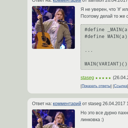
Ответ на:
комментарий
от samson
26.04.2017
Я не уверен, что '#' 
Поэтому делай то же 
#define _MAIN(a
#define MAIN(a)
...

staseg
(
26.04.
★★★★★
Показать ответы
Ссылка
Ответ на:
комментарий
от staseg
26.04.2017 
Но это все дурно пах
линковка :)