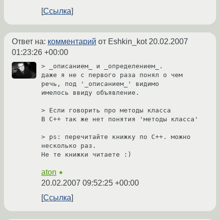
Ссылка
Ответ на:
комментарий
от Eshkin_kot
20.02.2007
01:23:26 +00:00
> _описанием_ и _определением_.

даже я не с первого раза понял о чем 
речь, под '_описанием_' видимо

имелось ввиду объявление.

> Если говорить про методы класса 

В С++ так же нет понятия 'методы класса'

> ps: перечитайте книжку по С++. можно 
несколько раз.

Не те книжки читаете :)
aton
★
20.02.2007 09:52:25 +00:00
Ссылка