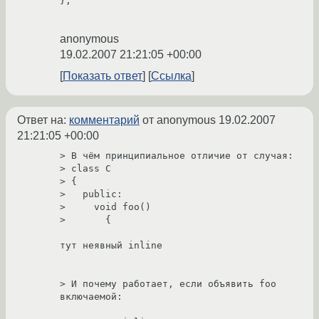
};

anonymous
19.02.2007 21:21:05 +00:00
Показать ответ
Ссылка
Ответ на:
комментарий
от anonymous
19.02.2007
21:21:05 +00:00
> В чём принципиальное отличие от случая:

> class C

> {

>   public:

>     void foo()

>       {

тут неявный inline

> И почему работает, если объявить foo 
включаемой:
