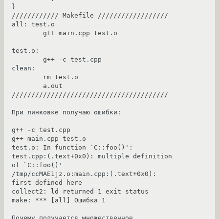
}

//////////// Makefile //////////////////

all: test.o

        g++ main.cpp test.o

test.o:

        g++ -c test.cpp

clean:

        rm test.o

        a.out

////////////////////////////////////////

При линковке получаю ошибки:

g++ -c test.cpp

g++ main.cpp test.o

test.o: In function `C::foo()':

test.cpp:(.text+0x0): multiple definition 
of `C::foo()'

/tmp/ccMAE1jz.o:main.cpp:(.text+0x0): 
first defined here

collect2: ld returned 1 exit status

make: *** [all] Ошибка 1

Почему получается множественное 