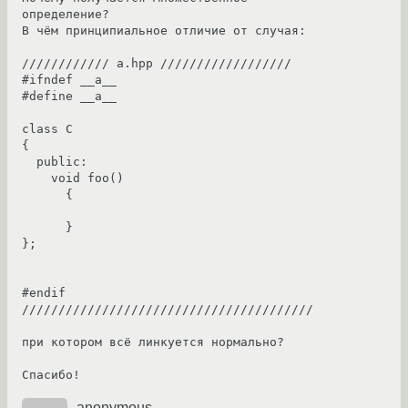
определение?

В чём принципиальное отличие от случая:

//////////// a.hpp //////////////////

#ifndef __a__

#define __a__

class C

{

  public:

    void foo()

      {

      }

};

#endif

////////////////////////////////////////

при котором всё линкуется нормально?

Спасибо!
anonymous