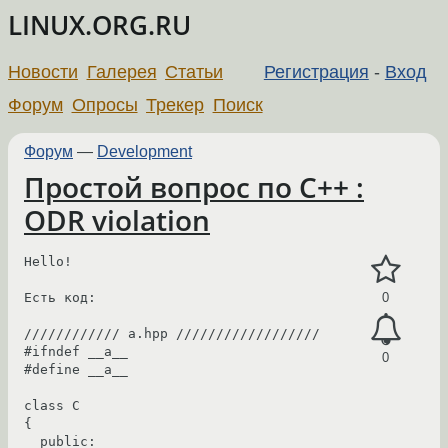
LINUX.ORG.RU
Новости
Галерея
Статьи
Регистрация
-
Вход
Форум
Опросы
Трекер
Поиск
Форум
—
Development
Простой вопрос по C++ :
ODR violation
Hello!

Есть код:

0
//////////// a.hpp //////////////////

#ifndef __a__

0
#define __a__

class C

{

  public:
