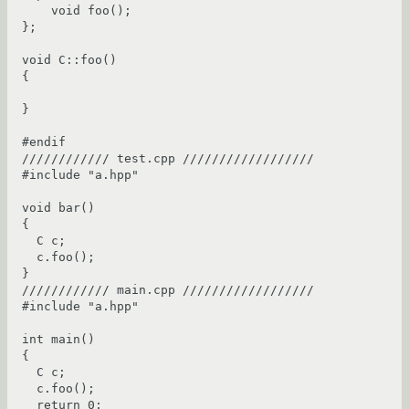
    void foo();

};

void C::foo()

{

}

#endif

//////////// test.cpp //////////////////

#include "a.hpp"

void bar()

{

  C c;

  c.foo();

}

//////////// main.cpp //////////////////

#include "a.hpp"

int main()

{

  C c;

  c.foo();

  return 0;
