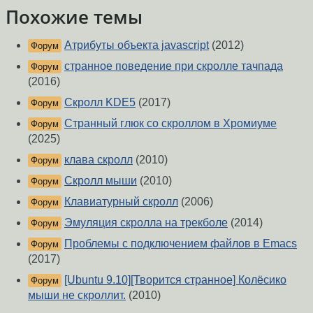
Похожие темы
Атрибуты объекта javascript
(2012)
Форум
странное поведение при скролле тачпада
Форум
(2016)
Скролл KDE5
(2017)
Форум
Странный глюк со скроллом в Хромиуме
Форум
(2025)
клава скролл
(2010)
Форум
Скролл мыши
(2010)
Форум
Клавиатурный скролл
(2006)
Форум
Эмуляция скролла на трекболе
(2014)
Форум
Проблемы с подключением файлов в Emacs
Форум
(2017)
[Ubuntu 9.10][Творится странное] Колёсико
Форум
мыши не скроллит.
(2010)