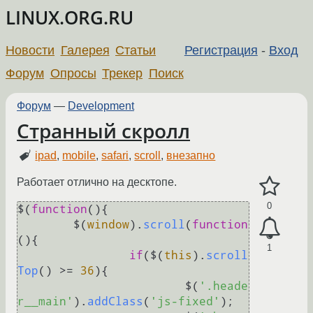
LINUX.ORG.RU
Новости
Галерея
Статьи
Регистрация
-
Вход
Форум
Опросы
Трекер
Поиск
Форум
—
Development
Странный скролл
ipad
,
mobile
,
safari
,
scroll
,
внезапно
Работает отлично на десктопе.
0
$(
function
(
){

	$(
window
).
scroll
(
function
(
){

1
if
($(
this
).
scroll
Top
() >= 
36
){

			$(
'.heade
r__main'
).
addClass
(
'js-fixed'
);
