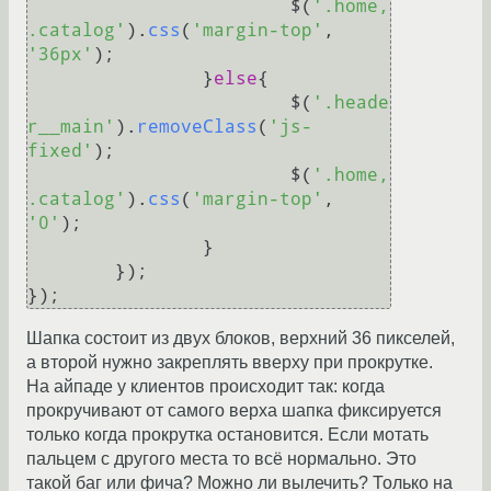
			$(
'.home, 
.catalog'
).
css
(
'margin-top'
, 
'36px'
);

		}
else
{

			$(
'.heade
r__main'
).
removeClass
(
'js-
fixed'
);

			$(
'.home, 
.catalog'
).
css
(
'margin-top'
, 
'0'
);

		}

	});

Шапка состоит из двух блоков, верхний 36 пикселей,
а второй нужно закреплять вверху при прокрутке.
На айпаде у клиентов происходит так: когда
прокручивают от самого верха шапка фиксируется
только когда прокрутка остановится. Если мотать
пальцем с другого места то всё нормально. Это
такой баг или фича? Можно ли вылечить? Только на