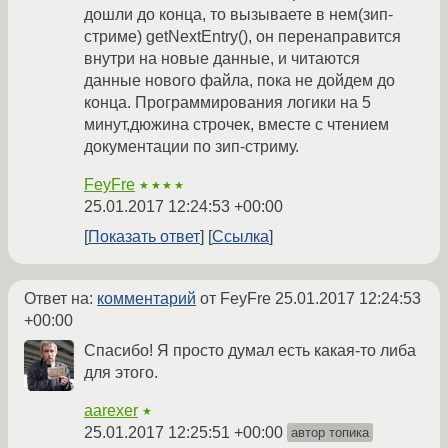
дошли до конца, то вызываете в нем(зип-
стриме) getNextEntry(), он перенаправится
внутри на новые данные, и читаются
данные нового файла, пока не дойдем до
конца. Программирования логики на 5
минут,дюжина строчек, вместе с чтением
документации по зип-стриму.
FeyFre
★★★★
25.01.2017 12:24:53 +00:00
Показать ответ
Ссылка
Ответ на:
комментарий
от FeyFre
25.01.2017 12:24:53
+00:00
Спасибо! Я просто думал есть какая-то либа
для этого.
aarexer
★
25.01.2017 12:25:51 +00:00
автор топика