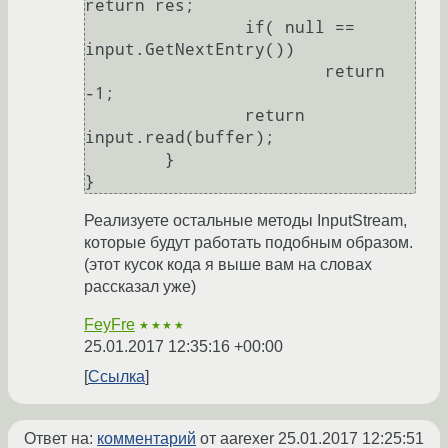
return res;

		if( null == 
input.GetNextEntry())

			return 
-1;

		return 
input.read(buffer);

	}

Реализуете остальные методы InputStream,
которые будут работать подобным образом.
(этот кусок кода я выше вам на словах
рассказал уже)
FeyFre
★★★★
25.01.2017 12:35:16 +00:00
Ссылка
Ответ на:
комментарий
от aarexer
25.01.2017 12:25:51