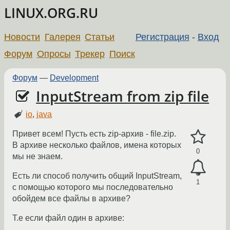
LINUX.ORG.RU
Новости
Галерея
Статьи
Регистрация
-
Вход
Форум
Опросы
Трекер
Поиск
Форум
—
Development
InputStream from zip file
io
,
java
Привет всем! Пусть есть zip-архив - file.zip.
В архиве несколько файлов, имена которых
0
мы не знаем.
Есть ли способ получить общий InputStream,
1
с помощью которого мы последовательно
обойдем все файлы в архиве?
Т.е если файл один в архиве: