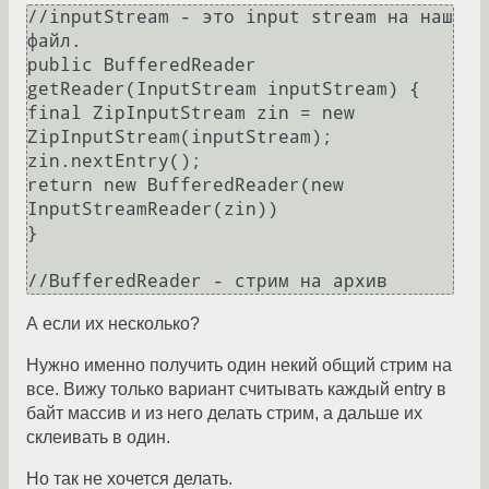
//inputStream - это input stream на наш 
файл.

public BufferedReader 
getReader(InputStream inputStream) {

final ZipInputStream zin = new 
ZipInputStream(inputStream);

zin.nextEntry();

return new BufferedReader(new 
InputStreamReader(zin))

}

А если их несколько?
Нужно именно получить один некий общий стрим на
все. Вижу только вариант считывать каждый entry в
байт массив и из него делать стрим, а дальше их
склеивать в один.
Но так не хочется делать.