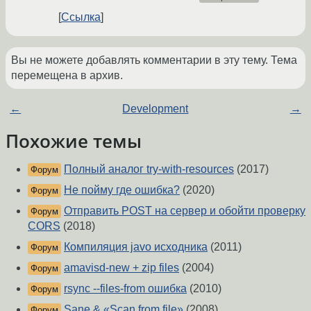
Ссылка
Вы не можете добавлять комментарии в эту тему. Тема
перемещена в архив.
←
Development
→
Похожие темы
Полный аналог try-with-resources
(2017)
Форум
Не пойму где ошибка?
(2020)
Форум
Отправить POST на сервер и обойти проверку
Форум
CORS
(2018)
Компиляция javo исходника
(2011)
Форум
amavisd-new + zip files
(2004)
Форум
rsync --files-from ошибка
(2010)
Форум
Sane & «Scan from file»
(2008)
Форум