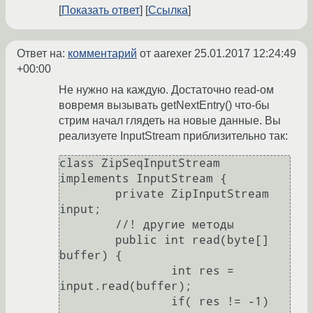
Показать ответ
Ссылка
Ответ на:
комментарий
от aarexer
25.01.2017 12:24:49
+00:00
Не нужно на каждую. Достаточно read-ом
вовремя вызывать getNextEntry() что-бы
стрим начал глядеть на новые данные. Вы
реализуете InputStream приблизительно так:
class ZipSeqInputStream 
implements InputStream {

	private ZipInputStream 
input;

	//! другие методы

	public int read(byte[] 
buffer) {

		int res = 
input.read(buffer);

		if( res != -1) 