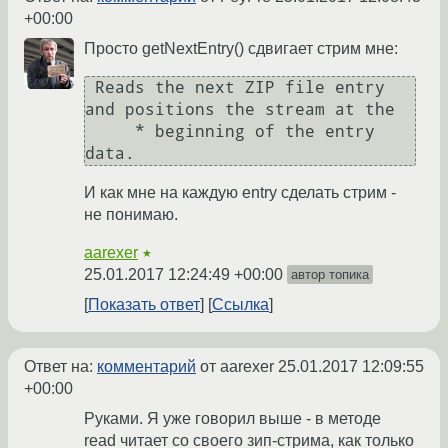
+00:00
Просто getNextEntry() сдвигает стрим мне:
 Reads the next ZIP file entry 
and positions the stream at the

     * beginning of the entry 
И как мне на каждую entry сделать стрим -
не понимаю.
aarexer
★
25.01.2017 12:24:49 +00:00
автор топика
Показать ответ
Ссылка
Ответ на:
комментарий
от aarexer
25.01.2017 12:09:55
+00:00
Руками. Я уже говорил выше - в методе
read читает со своего зип-стрима, как только