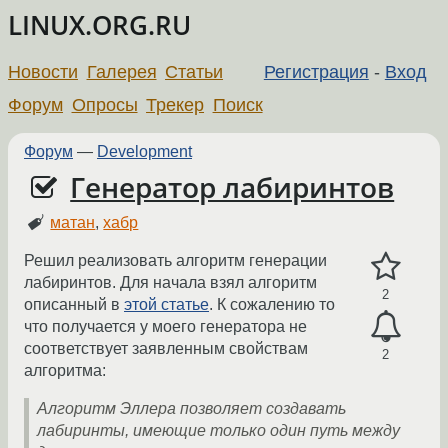
LINUX.ORG.RU
Новости
Галерея
Статьи
Регистрация
-
Вход
Форум
Опросы
Трекер
Поиск
Форум
—
Development
Генератор лабиринтов
матан
,
хабр
Решил реализовать алгоритм генерации
лабиринтов. Для начала взял алгоритм
2
описанный в
этой статье
. К сожалению то
что получается у моего генератора не
соответствует заявленным свойствам
2
алгоритма:
Алгоритм Эллера позволяет создавать
лабиринты, имеющие только один путь между