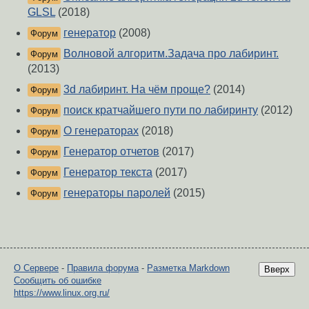
GLSL
(2018)
генератор
(2008)
Форум
Волновой алгоритм.Задача про лабиринт.
Форум
(2013)
3d лабиринт. На чём проще?
(2014)
Форум
поиск кратчайшего пути по лабиринту
(2012)
Форум
О генераторах
(2018)
Форум
Генератор отчетов
(2017)
Форум
Генератор текста
(2017)
Форум
генераторы паролей
(2015)
Форум
О Сервере
-
Правила форума
-
Разметка Markdown
Вверх
Сообщить об ошибке
https://www.linux.org.ru/