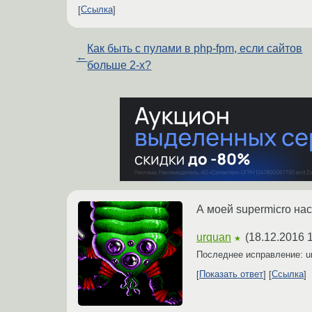
Ссылка
Как быть с пулами в php-fpm, если сайтов
←
больше 2-x?
А моей supermicro нас
urquan
(
18.12.2016 
★
Последнее исправление: u
Показать ответ
Ссылка