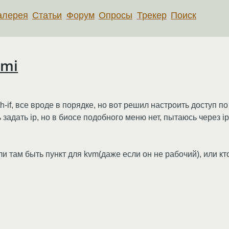
алерея
Статьи
Форум
Опросы
Трекер
Поиск
pmi
h-if, все вроде в порядке, но вот решил настроить доступ п
 задать ip, но в биосе подобного меню нет, пытаюсь через i
и там быть пункт для kvm(даже если он не рабочий), или кт