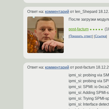
Ответ на:
комментарий
от Ien_Shepard
18.12
После загрузки модул
post-factum
(
1
★★★★★
Показать ответ
Ссылка
Ответ на:
комментарий
от post-factum
18.12.2
ipmi_si: probing via 
ipmi_si: probing via S
ipmi_si: SPMI: io 0xca2
ipmi_si: Adding SPMI-s
ipmi_si: Trying SPMI-sp
ipmi_si: Interface detect