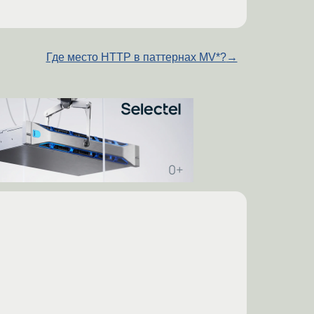
Где место HTTP в паттернах MV*?
→