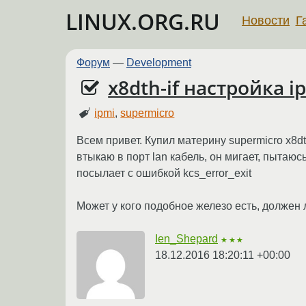
LINUX.ORG.RU
Новости
Г
Форум
—
Development
x8dth-if настройка i
ipmi
,
supermicro
Всем привет. Купил материну supermicro x8dt
втыкаю в порт lan кабель, он мигает, пытаюсь
посылает с ошибкой kcs_error_exit
Может у кого подобное железо есть, должен л
Ien_Shepard
★★★
18.12.2016 18:20:11 +00:00