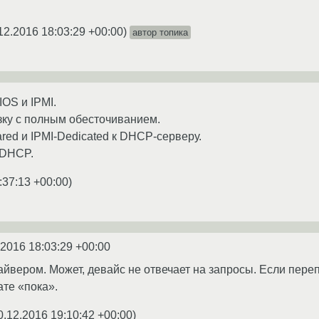
12.2016 18:03:29 +00:00
)
автор топика
OS и IPMI.
зку с полным обесточиванием.
ed и IPMI-Dedicated к DHCP-серверу.
 DHCP.
:37:13 +00:00
)
.2016 18:03:29 +00:00
райвером. Может, девайс не отвечает на запросы. Если пере
ате «пока».
0.12.2016 19:10:42 +00:00
)