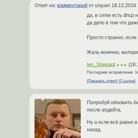
Ответ на:
комментарий
от urquan
18.12.2016 
да, в сетке есть dhcp 
да дело в том что даж
Просто странно, если 
Жаль конечно, материн
Ien_Shepard
(
18.
★★★
Последнее исправление: I
Показать ответ
Ссылка
Попробуй обновить би
после апдейта.
Ну а если всё равно в
назад.