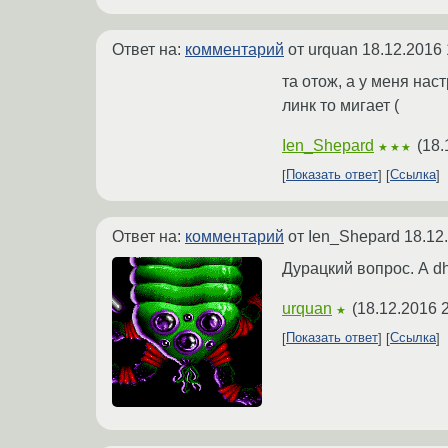
Ответ на:
комментарий
от urquan
18.12.2016 
та отож, а у меня нас
линк то мигает (
Ien_Shepard
(
18.
★★★
Показать ответ
Ссылка
Ответ на:
комментарий
от Ien_Shepard
18.12
Дурацкий вопрос. А d
urquan
(
18.12.2016 
★
Показать ответ
Ссылка