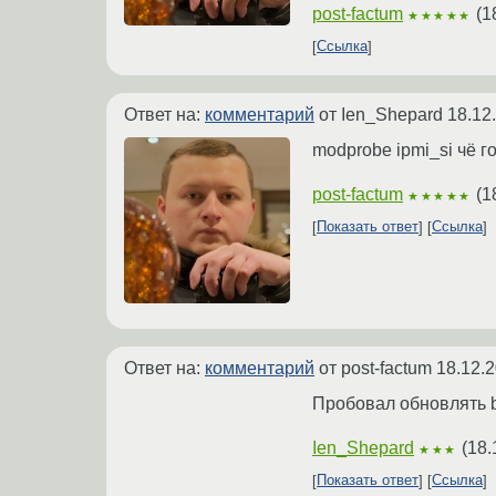
post-factum
(
1
★★★★★
Ссылка
Ответ на:
комментарий
от Ien_Shepard
18.12
modprobe ipmi_si чё г
post-factum
(
1
★★★★★
Показать ответ
Ссылка
Ответ на:
комментарий
от post-factum
18.12.2
Пробовал обновлять b
Ien_Shepard
(
18.
★★★
Показать ответ
Ссылка