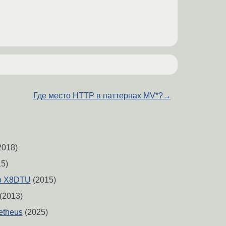
Где место HTTP в паттернах MV*?
→
2018)
5)
ro X8DTU
(2015)
(2013)
etheus
(2025)