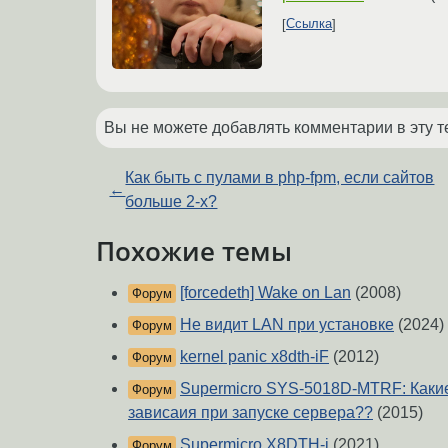
Ссылка
Вы не можете добавлять комментарии в эту т
Как быть с пулами в php-fpm, если сайтов
←
больше 2-x?
Похожие темы
[forcedeth] Wake on Lan
(2008)
Форум
Не видит LAN при установке
(2024)
Форум
kernel panic x8dth-iF
(2012)
Форум
Supermicro SYS-5018D-MTRF: Какие
Форум
зависаия при запуске сервера??
(2015)
Supermicro X8DTH-i
(2021)
Форум