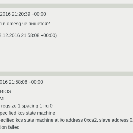
.2016 21:20:39 +00:00
я в dmesg чё пишется?
8.12.2016 21:58:08 +00:00
)
016 21:58:08 +00:00
SMBIOS
PMI
 regsize 1 spacing 1 irq 0
pecified kcs state machine
ecified kcs state machine at i/o address 0xca2, slave address 0x
ion failed