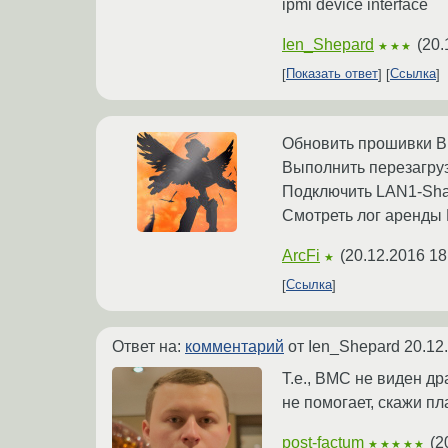
ipmi device interface
Ien_Shepard
(
20.
★★★
Показать ответ
Ссылка
Обновить прошивки BI
Выполнить перезагру
Подключить LAN1-Shar
Смотреть лог аренды
ArcFi
(
20.12.2016 18
★
Ссылка
Ответ на:
комментарий
от Ien_Shepard
20.12
Т.е., BMC не виден д
не помогает, скажи пл
post-factum
(
2
★★★★★