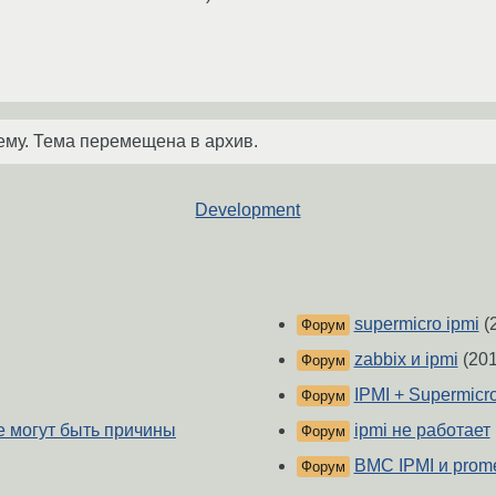
ему. Тема перемещена в архив.
Development
supermicro ipmi
(
Форум
zabbix и ipmi
(201
Форум
IPMI + Supermic
Форум
 могут быть причины
ipmi не работает
Форум
BMC IPMI и prom
Форум