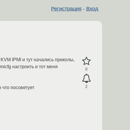
Регистрация
-
Вход
о KVM IPMI и тут начались приколы,
pmicfg настроить и тот меня
0
2
о что посоветует