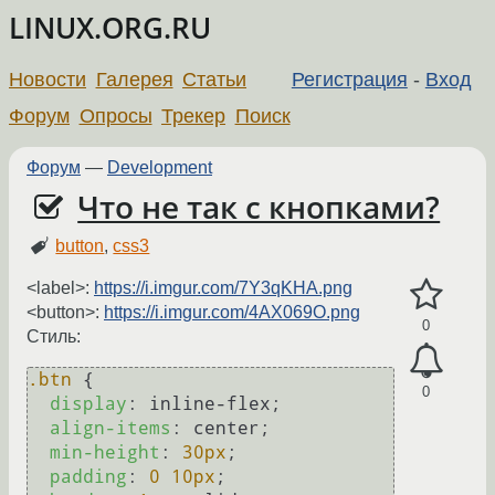
LINUX.ORG.RU
Новости
Галерея
Статьи
Регистрация
-
Вход
Форум
Опросы
Трекер
Поиск
Форум
—
Development
Что не так с кнопками?
button
,
css3
<label>:
https://i.imgur.com/7Y3qKHA.png
<button>:
https://i.imgur.com/4AX069O.png
0
Стиль:
.btn
 {

0
display
: inline-flex;

align-items
: center;

min-height
: 
30px
;

padding
: 
0
10px
;
