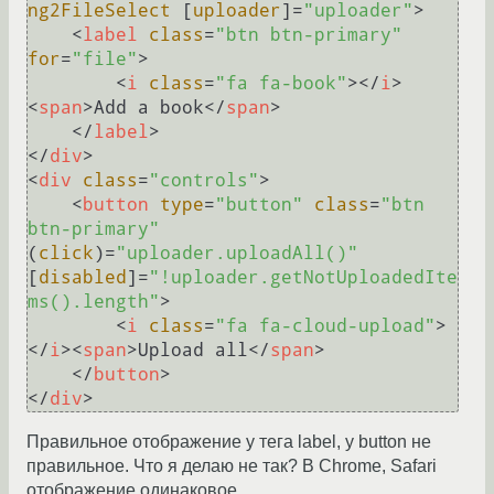
ng2FileSelect
 [
uploader
]=
"uploader"
>
<
label
class
=
"btn btn-primary"
for
=
"file"
>
<
i
class
=
"fa fa-book"
>
</
i
>
<
span
>
Add a book
</
span
>
</
label
>
</
div
>
<
div
class
=
"controls"
>
<
button
type
=
"button"
class
=
"btn 
btn-primary"
(
click
)=
"uploader.uploadAll()"
[
disabled
]=
"!uploader.getNotUploadedIte
ms().length"
>
<
i
class
=
"fa fa-cloud-upload"
>
</
i
>
<
span
>
Upload all
</
span
>
</
button
>
</
div
>
Правильное отображение у тега label, у button не
правильное. Что я делаю не так? В Chrome, Safari
отображение одинаковое.