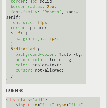
border
: 
1px
 solid;

border-radius
: 
2px
;

font-family
: 
'Roboto'
, sans-
serif;

font-size
: 
14px
;

cursor
: pointer;

  > 
.fa
 {

margin-right
: 
5px
;

  }

  &
:disabled
 {

background-color
: $color-bg;

border-color
: $color-bg;

color
: $color-text;

cursor
: not-allowed;

  }

Разметка:
<
div
class
=
"add"
>
<
input
id
=
"file"
type
=
"file"