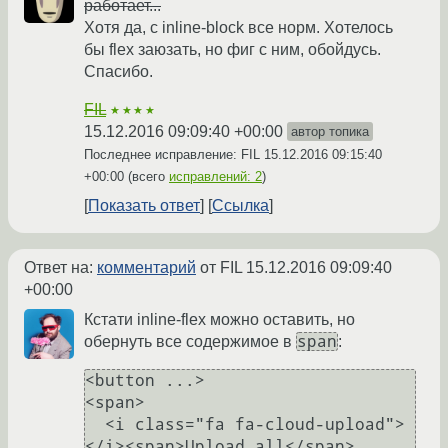
работает...
Хотя да, с inline-block все норм. Хотелось
бы flex заюзать, но фиг с ним, обойдусь.
Спасибо.
FIL
★★★★
15.12.2016 09:09:40 +00:00
автор топика
Последнее исправление: FIL
15.12.2016 09:15:40
+00:00
(всего
исправлений: 2
)
Показать ответ
Ссылка
Ответ на:
комментарий
от FIL
15.12.2016 09:09:40
+00:00
Кстати inline-flex можно оставить, но
span
обернуть все содержимое в
:
<button ...>

<span>

  <i class="fa fa-cloud-upload">
</i><span>Upload all</span>
