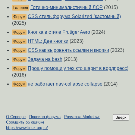
Готично-минималистичный ЛОР
(2015)
Галерея
CSS cтиль форума Solarized (кастомный)
Форум
(2025)
Кнопка в стиле Frutiger Aero
(2024)
Форум
HTML: Две кнопки
(2023)
Форум
CSS как выровнять ссылки и кнопки
(2023)
Форум
Задача на bash
(2013)
Форум
Прошу помощи у тех кто шарит в вордпресс)
Форум
(2016)
не работает nav-collapse collapse
(2014)
Форум
О Сервере
-
Правила форума
-
Разметка Markdown
Вверх
Сообщить об ошибке
https://www.linux.org.ru/