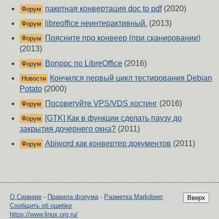
пакетная конвертация doc to pdf
(2020)
Форум
libreoffice неинтерактивный.
(2013)
Форум
Поясните про конвеер (при сканировании)
Форум
(2013)
Вопрос по LibreOffice
(2016)
Форум
Кончился первый цикл тестирования Debian
Новости
Potato
(2000)
Посоветуйте VPS/VDS хостинг
(2016)
Форум
[GTK] Как в функции сделать паузу до
Форум
закрытия дочернего окна?
(2011)
Abiword как конвертер документов
(2011)
Форум
О Сервере
-
Правила форума
-
Разметка Markdown
Вверх
Сообщить об ошибке
https://www.linux.org.ru/