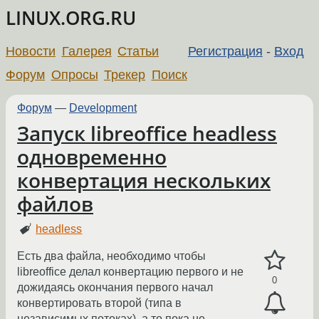
LINUX.ORG.RU
Новости
Галерея
Статьи
Регистрация
-
Вход
Форум
Опросы
Трекер
Поиск
Форум
—
Development
Запуск libreoffice headless
одновременно
конвертация нескольких
файлов
headless
Есть два файла, необходимо чтобы
libreoffice делал конвертацию первого и не
0
дожидаясь окончания первого начал
конвертировать второй (типа в
независимых потоках), а то пока не