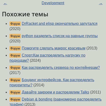
←
Development
→
Похожие темы
DrRacket and elisp окончательно запутался
Форум
(2020)
python разделить список на равные группы
Форум
(2020)
Помогите сделать макрос красивым
(2013)
Форум
Спорт.Как распределить нагрузку по
Форум
подходам?
(2024)
Как распределить сервера по контейнерам?
Форум
(2017)
Бондинг интерфейсов. Как распределить
Форум
приоритеты?
(2014)
Давайте закроем и распределим Talks
(2011)
Форум
Debian & bonding (равномерно распределить
Форум
трафик)
(2013)