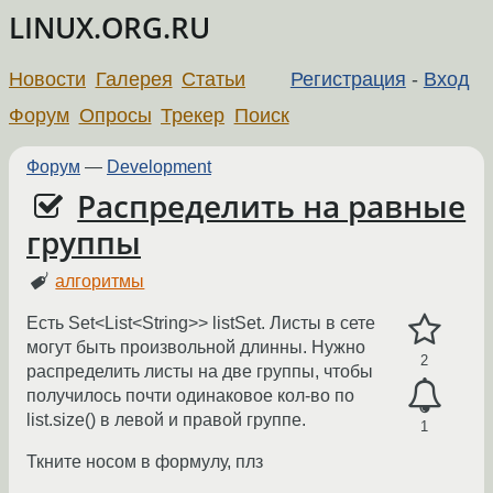
LINUX.ORG.RU
Новости
Галерея
Статьи
Регистрация
-
Вход
Форум
Опросы
Трекер
Поиск
Форум
—
Development
Распределить на равные
группы
алгоритмы
Есть Set<List<String>> listSet. Листы в сете
могут быть произвольной длинны. Нужно
2
распределить листы на две группы, чтобы
получилось почти одинаковое кол-во по
list.size() в левой и правой группе.
1
Ткните носом в формулу, плз