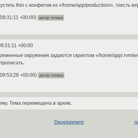
стить thin с конфигом из «/home/app/production/», тоесть ве
09:31:11 +00:00
)
автор топика
09:31:11 +00:00
еменные окружения задаются скриптом «/home/app/.rvm/wrap
прописать.
09:53:28 +00:00
)
автор топика
ему. Тема перемещена в архив.
Development
п