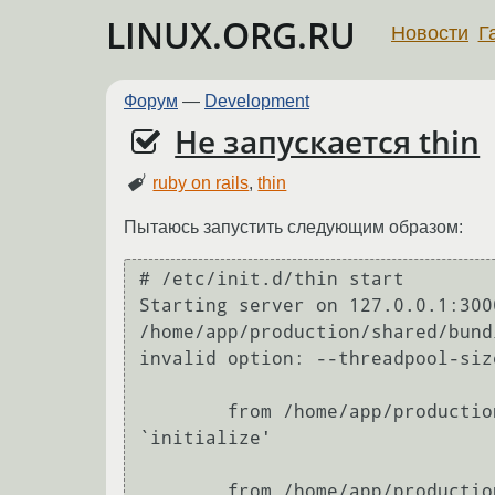
LINUX.ORG.RU
Новости
Г
Форум
—
Development
Не запускается thin
ruby on rails
,
thin
Пытаюсь запустить следующим образом:
# /etc/init.d/thin start

Starting server on 127.0.0.1:3000
/home/app/production/shared/bund
invalid option: --threadpool-siz
        from /home/app/production/shared/bundle/ruby/1.9.1/gems/thin-1.3.1/lib/thin/runner.rb:48:in 
`initialize'

        from /home/app/production/shared/bundle/ruby/1.9.1/gems/thin-1.3.1/bin/thin:6:in `new'
