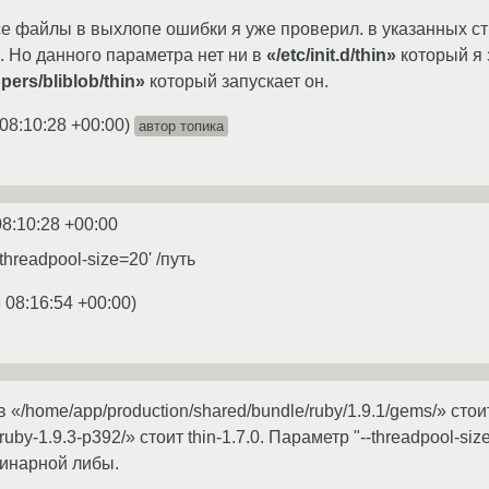
все файлы в выхлопе ошибки я уже проверил. в указанных ст
. Но данного параметра нет ни в
«/etc/init.d/thin»
который я 
ers/bliblob/thin»
который запускает он.
08:10:28 +00:00
)
автор топика
08:10:28 +00:00
'threadpool-size=20' /путь
 08:16:54 +00:00
)
 «/home/app/production/shared/bundle/ruby/1.9.1/gems/» стоит 
uby-1.9.3-p392/» стоит thin-1.7.0. Параметр "--threadpool-si
бинарной либы.