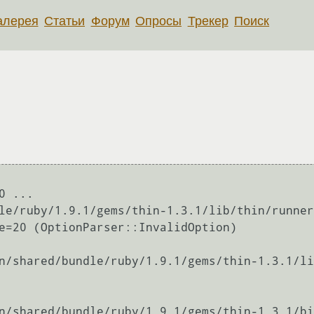
алерея
Статьи
Форум
Опросы
Трекер
Поиск
 ...

le/ruby/1.9.1/gems/thin-1.3.1/lib/thin/runner
e=20 (OptionParser::InvalidOption)
