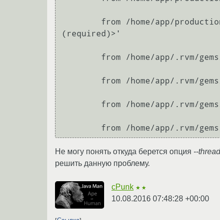
        from /home/app/production/shared/bundle/ruby/1.9.1/gems/thin-1.3.1/bin/thin:6:in `<top 
(required)>'

        from /home/app/.rvm/gems/ruby-1.9.3-p392/bin/thin:23:in `load'

        from /home/app/.rvm/gems/ruby-1.9.3-p392/bin/thin:23:in `<main>'

        from /home/app/.rvm/gems/ruby-1.9.3-p392/bin/ruby_executable_hooks:15:in `eval'

Не могу понять откуда берется опция
--threa
решить данную проблему.
cPunk
★★
10.08.2016 07:48:28 +00:00