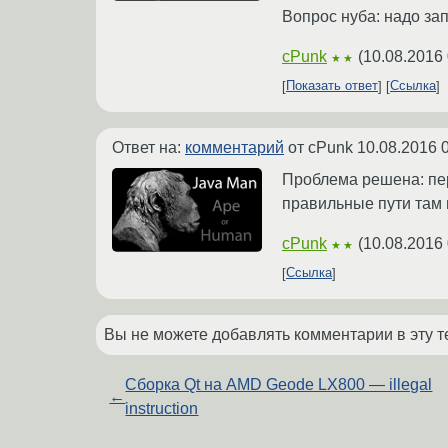
Вопрос нуба: надо запу
cPunk
(
10.08.2016 
★★
Показать ответ
Ссылка
Ответ на:
комментарий
от cPunk
10.08.2016 
Проблема решена: пер
правильные пути там 
cPunk
(
10.08.2016 
★★
Ссылка
Вы не можете добавлять комментарии в эту т
Сборка Qt на AMD Geode LX800 — illegal
←
instruction