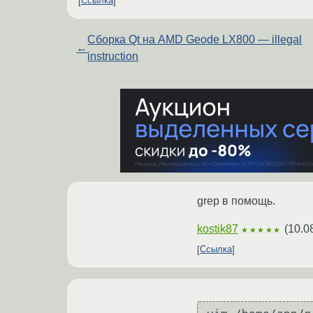
Ссылка
Сборка Qt на AMD Geode LX800 — illegal
←
instruction
grep в помощь.
kostik87
(
10.0
★★★★★
Ссылка