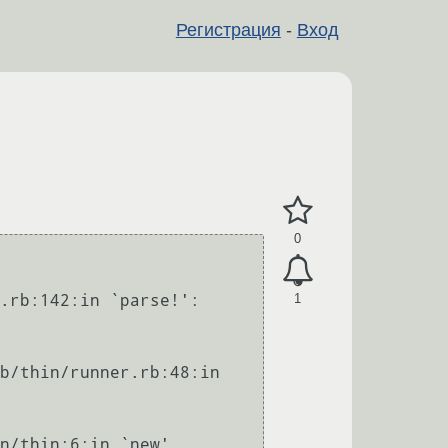
Регистрация
-
Вход
0
1
.rb:142:in `parse!': 