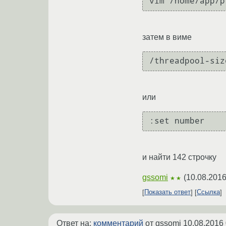
затем в виме
или
:set number
и найти 142 строчку
gssomi
(
10.08.2016
★★
Показать ответ
Ссылка
Ответ на:
комментарий
от gssomi
10.08.2016 