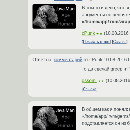
В том то и дело, что 
аргументы по цепочке
«/home/app/.rvm/wrapp
cPunk
(
10.08.2016 
★★
Показать ответ
Ссылка
Ответ на:
комментарий
от cPunk
10.08.2016 
тогда сделай greep -rl 
gssomi
(
10.08.2016
★★
Ссылка
В общем как я понял: в
«/home/app/.rvm/gems/r
подставляется он из 