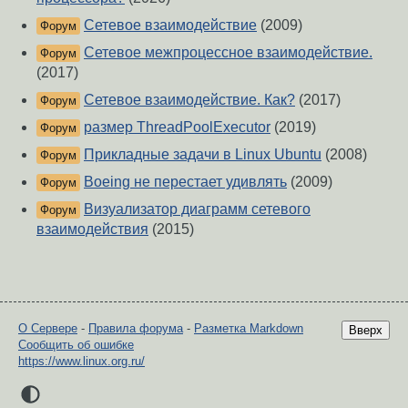
Сетевое взаимодействие
(2009)
Форум
Сетевое межпроцессное взаимодействие.
Форум
(2017)
Сетевое взаимодействие. Как?
(2017)
Форум
размер ThreadPoolExecutor
(2019)
Форум
Прикладные задачи в Linux Ubuntu
(2008)
Форум
Boeing не перестает удивлять
(2009)
Форум
Визуализатор диаграмм сетевого
Форум
взаимодействия
(2015)
О Сервере
-
Правила форума
-
Разметка Markdown
Вверх
Сообщить об ошибке
https://www.linux.org.ru/