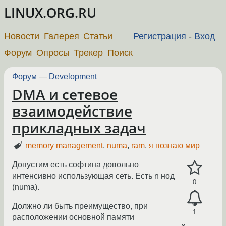
LINUX.ORG.RU
Новости
Галерея
Статьи
Регистрация
-
Вход
Форум
Опросы
Трекер
Поиск
Форум
—
Development
DMA и сетевое
взаимодействие
прикладных задач
memory management
,
numa
,
ram
,
я познаю мир
Допустим есть софтина довольно
интенсивно использующая сеть. Есть n нод
0
(numa).
Должно ли быть преимущество, при
1
расположении основной памяти