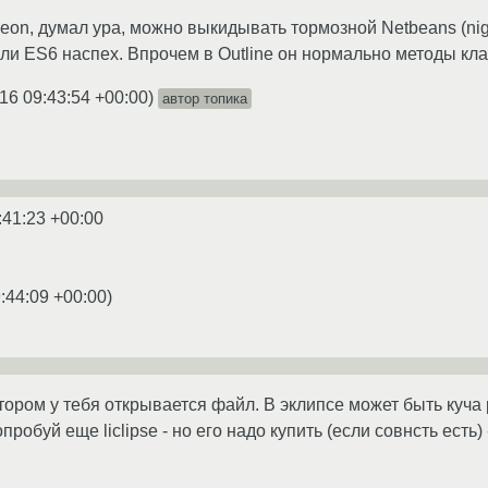
eon, думал ура, можно выкидывать тормозной Netbeans (nigh
али ES6 наспех. Впрочем в Outline он нормально методы клас
16 09:43:54 +00:00
)
автор топика
:41:23 +00:00
:44:09 +00:00
)
ором у тебя открывается файл. В эклипсе может быть куча р
робуй еще liclipse - но его надо купить (если совнсть есть)