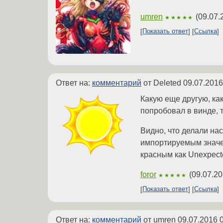
umren
(
09.07.
★★★★★
Показать ответ
Ссылка
Ответ на:
комментарий
от Deleted
09.07.2016
Какую еще другую, ка
попробовал в винде, 
Видно, что делали нас
импортируемым значени
красным как Unexpecte
foror
(
09.07.20
★★★★★
Показать ответ
Ссылка
Ответ на:
комментарий
от umren
09.07.2016 