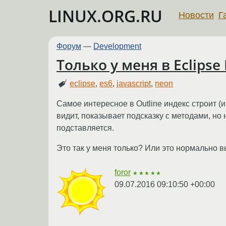
LINUX.ORG.RU
Новости
Г
Форум
—
Development
Только у меня в Eclipse
eclipse
,
es6
,
javascript
,
neon
Самое интересное в Outline индекс строит (и
видит, показывает подсказку с методами, но
подставляется.
Это так у меня только? Или это нормально 
foror
★★★★★
09.07.2016 09:10:50 +00:00