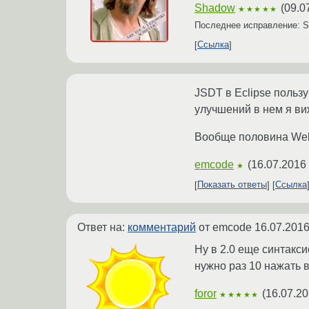
Shadow
(
09.0
★★★★★
Последнее исправление: 
Ссылка
JSDT в Eclipse польз
улучшений в нем я виж
Вообще половина WebT
emcode
(
16.07.2016 
★
Показать ответы
Ссылка
Ответ на:
комментарий
от emcode
16.07.2016
Ну в 2.0 еще синтакси
нужно раз 10 нажать в
foror
(
16.07.20
★★★★★