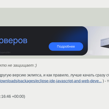
кто не защищает :)
другую версию эклипса, и как правило, лучше качать сразу 
/downloads/packages/eclipse-ide-javascript-and-web-deve...
) -
:16:46 +00:00
)