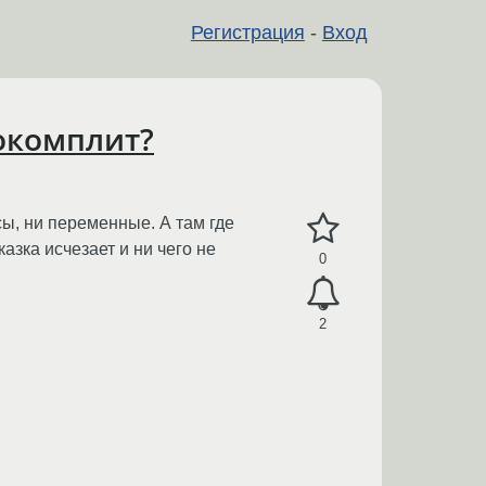
Регистрация
-
Вход
токомплит?
ссы, ни переменные. А там где
азка исчезает и ни чего не
0
2