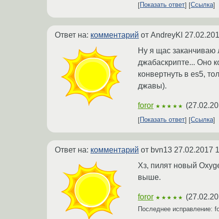
Показать ответ
Ссылка
Ответ на:
комментарий
от AndreyKl
27.02.201
Ну я щас заканчиваю 
джабаскрипте... Оно к
конвертнуть в es5, то
джавы).
foror
(
27.02.20
★★★★★
Показать ответ
Ссылка
Ответ на:
комментарий
от bvn13
27.02.2017 1
Хз, пилят новый Oxyge
выше.
foror
(
27.02.20
★★★★★
Последнее исправление: f