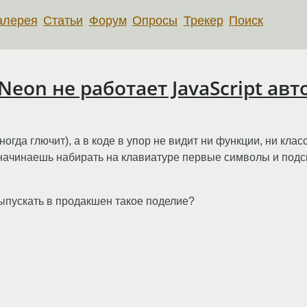
алерея
Статьи
Форум
Опросы
Трекер
Поиск
 Neon не работает JavaScript ав
ногда глючит), а в коде в упор не видит ни функции, ни кла
 начинаешь набирать на клавиатуре первые символы и подск
выпускать в продакшен такое поделие?