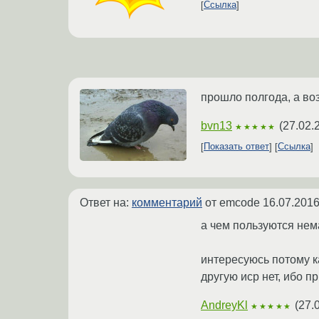
Ссылка
прошло полгода, а во
bvn13
(
27.02.
★★★★★
Показать ответ
Ссылка
Ответ на:
комментарий
от emcode
16.07.2016
а чем пользуются не
интересуюсь потому к
другую иср нет, ибо п
AndreyKl
(
27.
★★★★★