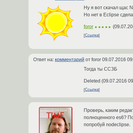
Ну я вот скачал щас N
Но нет в Eclipse сдел
foror
(
09.07.20
★★★★★
Ссылка
Ответ на:
комментарий
от foror
09.07.2016 09
Тогда ты ССЗБ
Deleted
(
09.07.2016 09
Ссылка
Проверь, каким редакт
полноценного es6? Поп
попробуй nodeclipse.