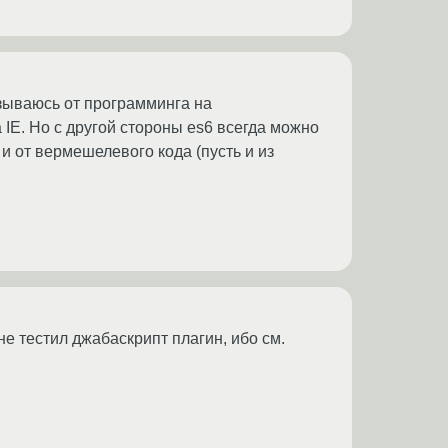
зываюсь от программинга на
 IE. Но с другой стороны es6 всегда можно
я и от вермешелевого кода (пусть и из
не тестил джабаскрипт плагин, ибо см.