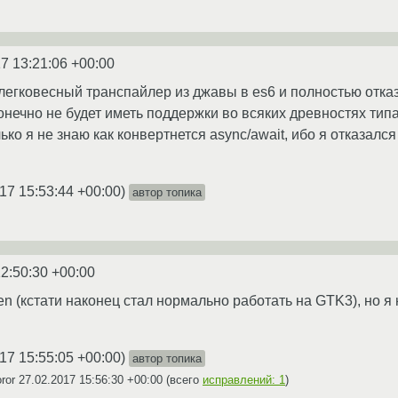
7 13:21:06 +00:00
легковесный транспайлер из джавы в es6 и полностью отка
онечно не будет иметь поддержки во всяких древностях типа
лько я не знаю как конвертнется async/await, ибо я отказалс
17 15:53:44 +00:00
)
автор топика
2:50:30 +00:00
n (кстати наконец стал нормально работать на GTK3), но я 
17 15:55:05 +00:00
)
автор топика
oror
27.02.2017 15:56:30 +00:00
(всего
исправлений: 1
)