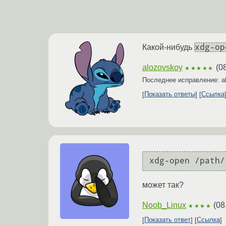
xdg-op
Какой-нибудь
alozovskoy
(
0
★★★★★
Последнее исправление: a
Показать ответы
Ссылка
может так?
Noob_Linux
(
08
★★★★
Показать ответ
Ссылка