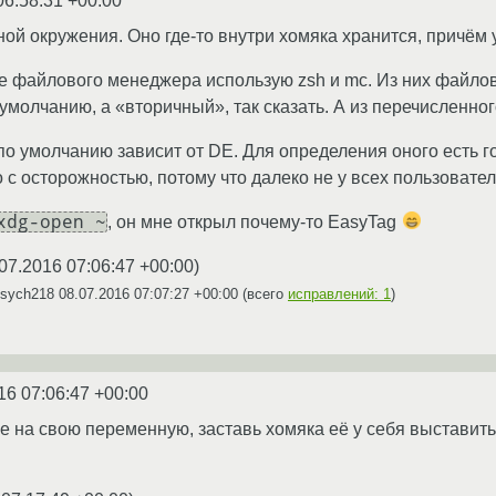
06:58:31 +00:00
ной окружения. Оно где-то внутри хомяка хранится, причём 
е файлового менеджера использую zsh и mc. Из них файло
умолчанию, а «вторичный», так сказать. А из перечисленног
 умолчанию зависит от DE. Для определения оного есть г
о с осторожностью, потому что далеко не у всех пользовате
xdg-open ~
, он мне открыл почему-то EasyTag
07.2016 07:06:47 +00:00
)
Psych218
08.07.2016 07:07:27 +00:00
(всего
исправлений: 1
)
16 07:06:47 +00:00
 на свою переменную, заставь хомяка её у себя выставить