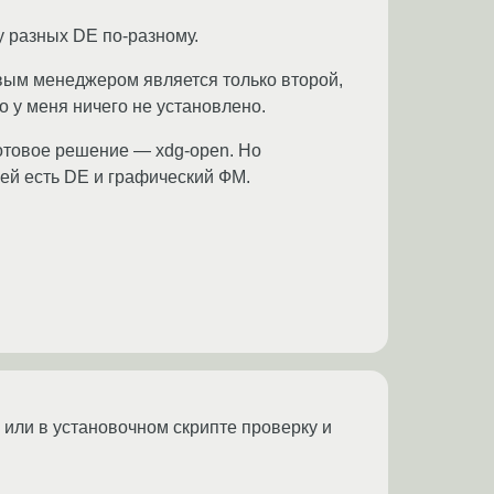
у разных DE по-разному.
вым менеджером является только второй,
о у меня ничего не установлено.
отовое решение — xdg-open. Но
лей есть DE и графический ФМ.
 или в установочном скрипте проверку и