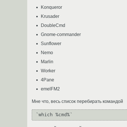
Konqueror
Krusader
DoubleCmd
Gnome-commander
Sunflower
Nemo
Marlin
Worker
4Pane
emelFM2
Мне что, весь список перебирать командой
`which %cmd%`