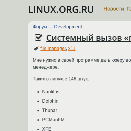
LINUX.ORG.RU
Новости
Г
Форум
—
Development
Системный вызов «п
file manager
,
x11
Мне нужно в своей программе дать юзеру в
менеджере.
Таких в линуксе 146 штук:
Nautilus
Dolphin
Thunar
PCManFM
XFE