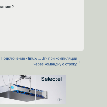
лчанию?
Подключение <linux/ ... .h> при компиляции
→
через командную строку.