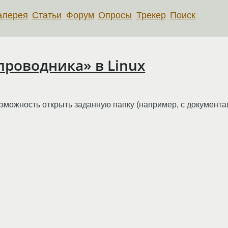
алерея
Статьи
Форум
Опросы
Трекер
Поиск
роводника» в Linux
озможность открыть заданную папку (например, с документ