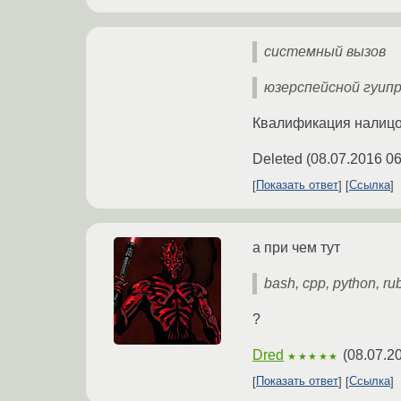
системный вызов
юзерспейсной гуип
Квалификация налицо
Deleted
(
08.07.2016 06
Показать ответ
Ссылка
а при чем тут
bash, cpp, python, ru
?
Dred
(
08.07.2
★★★★★
Показать ответ
Ссылка