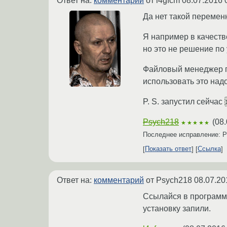
Ответ на:
комментарий
от l4gfcm
08.07.2016 
Да нет такой перемен
Я например в качеств
но это не решение по 
Файловый менеджер по
использовать это над
P. S. запустил сейчас
Psych218
(
08.
★★★★★
Последнее исправление: 
Показать ответ
Ссылка
Ответ на:
комментарий
от Psych218
08.07.20
Ссылайся в программе
установку запили.