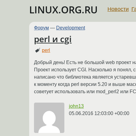
LINUX.ORG.RU
Новости
Г
Форум
—
Development
perl и cgi
perl
Добрый день! Есть не большой web проект н
Проект использует CGI. Насколько я понял, c
написано что библиотека является устаревше
к моменту когда perl версии 5.20 и выше мас
советует использовать или mod_perl2 или FC
john13
05.06.2016 12:03:00 +00:00