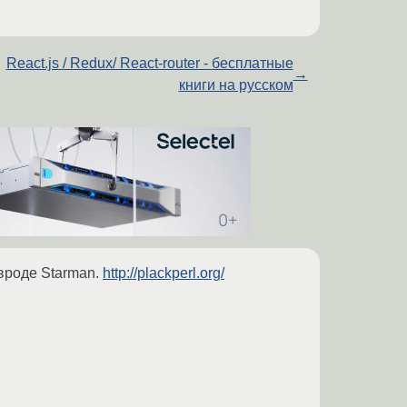
React.js / Redux/ React-router - бесплатные
→
книги на русском
 вроде Starman.
http://plackperl.org/