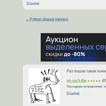
Ссылка
←
Python shared memory
Раз пошла такая пьян
no-such-file
(
0
★★★★★
Последнее исправление: no
Ссылка