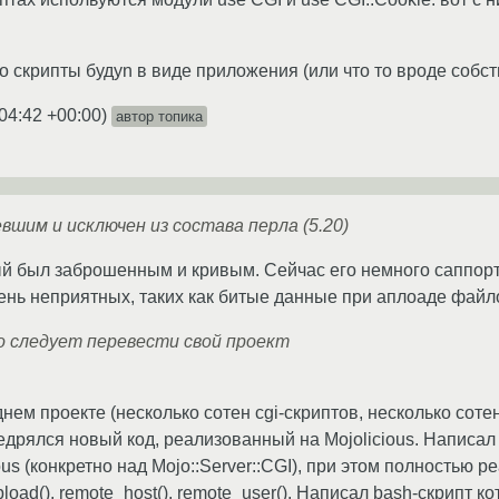
.
 что скрипты будуn в виде приложения (или что то вроде собс
04:42 +00:00
)
автор топика
вшим и исключен из состава перла (5.20)
й был заброшенным и кривым. Сейчас его немного саппорт
ень неприятных, таких как битые данные при аплоаде файл
о следует перевести свой проект
днем проекте (несколько сотен cgi-скриптов, несколько сот
едрялся новый код, реализованный на Mojolicious. Написа
ous (конкретно над Mojo::Server::CGI), при этом полностью
pload(), remote_host(), remote_user(). Написал bash-скрипт