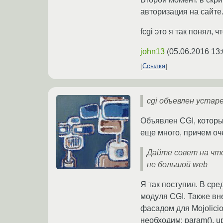
авторизация на сайте
fcgi это я так понял,
john13
(
05.06.2016 13:
Ссылка
cgi объевлен устаре
Объявлен CGI, которы
еще много, причем оч
Дайте совет на чт
не большой web
Я так поступил. В сре
модуля CGI. Также вн
фасадом для Mojolici
необходим: param(), u