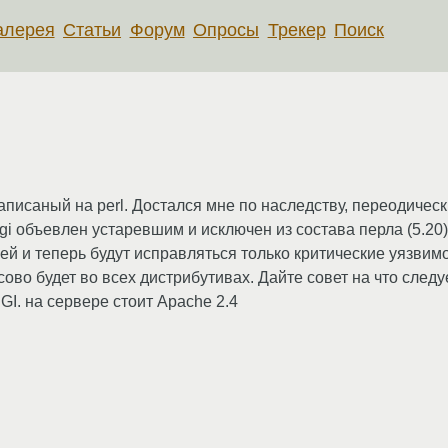
алерея
Статьи
Форум
Опросы
Трекер
Поиск
аписаный на perl. Достался мне по наследству, переодичес
gi объевлен устаревшим и исключен из состава перла (5.20)
й и теперь будут исправляться только критические уязвимо
сово будет во всех дистрибутивах. Дайте совет на что следуе
GI. на сервере стоит Apache 2.4