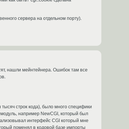
твенного сервера на отдельном порту).
ят, нашли мейнтейнера. Ошибок там все
ов.
ен тысяч строк кода), было много специфики
л модуль, например NewCGI, который был
 реализовывал интерфейс CGI который мне
 который поменял в кодовой базе импорты