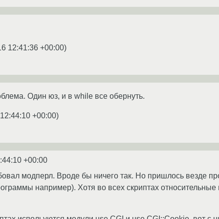
16 12:41:36 +00:00
)
облема. Один юз, и в while все обернуть.
 12:44:10 +00:00
)
:44:10 +00:00
овал модперл. Вроде бы ничего так. Но пришлось везде п
граммы например). Хотя во всех скриптах относительные пу
птах испольуются модули use CGI и use CGI::Cookie. вот с н