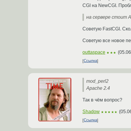
CGI на NewCGI. Проб
на сервере стоит A
Советую FastCGI. Скол
Советую все новое пер
outtaspace
(
05.06
★★★
Ссылка
mod_perl2
Apache 2.4
Так в чём вопрос?
Shadow
(
05.0
★★★★★
Ссылка