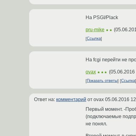
На PSGI/Plack
pru-mike
(
05.06.20
★★
Ссылка
На fcgi перейти не пр
ovax
(
05.06.2016
★★★
Показать ответы
Ссылка
Ответ на:
комментарий
от ovax
05.06.2016 12
Первый момент. -Проб
(подключаемые подпро
не понял.
Второй момент. в скри