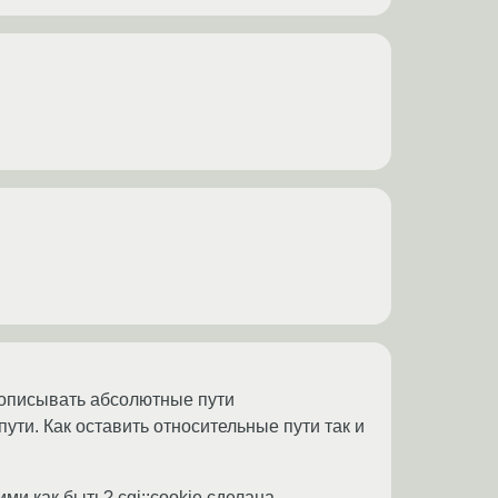
рописывать абсолютные пути
ти. Как оставить относительные пути так и
ими как быть? cgi::cookie сделана