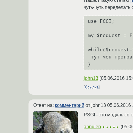
Нашел такую статью
h
чуть-чуть переделать 
use FCGI;

my $request = F
while($request-
 тут моя программа  

john13
(
05.06.2016 15:
Ссылка
Ответ на:
комментарий
от john13
05.06.2016 
PSGI - это модуль со
annulen
(
05.0
★★★★★